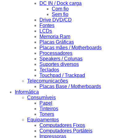
DC IN / Dock carga
Com fio
Sem fio
Drive DVD/CD
Fontes
LCDs
Memoria Ram
Placas Gráficas
Placas mães / Motherboards
Processadores
Speakers / Colunas
Suportes diversos
Teclados
Touchpad / Trackpad
Telecomunicações
Placas Base / Motherboards
Informática
Consumíveis
Papel
Tinteiros
Toners
Equipamentos
Computadores Fixos
Computadores Portáteis
Impressoras