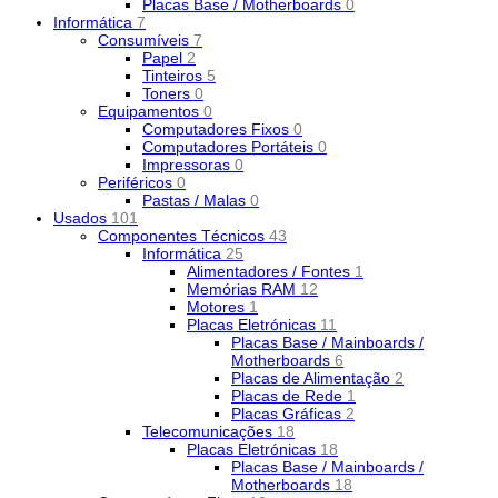
Placas Base / Motherboards
0
Informática
7
Consumíveis
7
Papel
2
Tinteiros
5
Toners
0
Equipamentos
0
Computadores Fixos
0
Computadores Portáteis
0
Impressoras
0
Periféricos
0
Pastas / Malas
0
Usados
101
Componentes Técnicos
43
Informática
25
Alimentadores / Fontes
1
Memórias RAM
12
Motores
1
Placas Eletrónicas
11
Placas Base / Mainboards /
Motherboards
6
Placas de Alimentação
2
Placas de Rede
1
Placas Gráficas
2
Telecomunicações
18
Placas Eletrónicas
18
Placas Base / Mainboards /
Motherboards
18