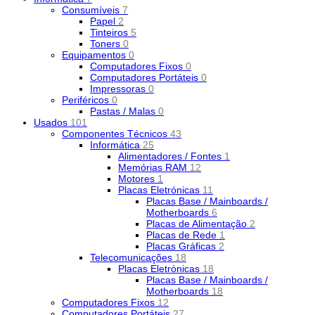
Consumíveis
7
Papel
2
Tinteiros
5
Toners
0
Equipamentos
0
Computadores Fixos
0
Computadores Portáteis
0
Impressoras
0
Periféricos
0
Pastas / Malas
0
Usados
101
Componentes Técnicos
43
Informática
25
Alimentadores / Fontes
1
Memórias RAM
12
Motores
1
Placas Eletrónicas
11
Placas Base / Mainboards /
Motherboards
6
Placas de Alimentação
2
Placas de Rede
1
Placas Gráficas
2
Telecomunicações
18
Placas Eletrónicas
18
Placas Base / Mainboards /
Motherboards
18
Computadores Fixos
12
Computadores Portáteis
27