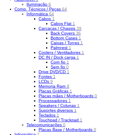
Iluminação
6
Comp. Técnicos / Peças
64
Informática
64
Cabos
1
Cabos Flat
1
Carcaças / Chassis
39
Back Covers
36
Bottom Cases
1
Caixas / Torres
1
Palmrest
1
Coolers / Ventiladores
1
DC IN / Dock carga
1
Com fio
1
Sem fio
0
Drive DVD/CD
1
Fontes
1
LCDs
9
Memoria Ram
8
Placas Gráficas
1
Placas mães / Motherboards
0
Processadores
1
Speakers / Colunas
1
Suportes diversos
1
Teclados
1
Touchpad / Trackpad
1
Telecomunicações
0
Placas Base / Motherboards
0
Informática
7