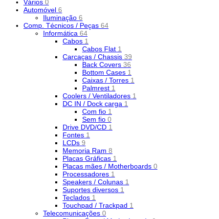
Vários
0
Automóvel
6
Iluminação
6
Comp. Técnicos / Peças
64
Informática
64
Cabos
1
Cabos Flat
1
Carcaças / Chassis
39
Back Covers
36
Bottom Cases
1
Caixas / Torres
1
Palmrest
1
Coolers / Ventiladores
1
DC IN / Dock carga
1
Com fio
1
Sem fio
0
Drive DVD/CD
1
Fontes
1
LCDs
9
Memoria Ram
8
Placas Gráficas
1
Placas mães / Motherboards
0
Processadores
1
Speakers / Colunas
1
Suportes diversos
1
Teclados
1
Touchpad / Trackpad
1
Telecomunicações
0