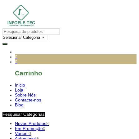
0
0
Carrinho
Inicio
Loja
Sobre Nós
Contacte-nos
Blog
Pesquisar Categorias
Novos Produtos
8
Em Promoção
0
Vários
0
Automóvel
6