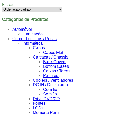
Filtros
Categorias de Produtos
Automóvel
Iluminação
Comp. Técnicos / Peças
Informática
Cabos
Cabos Flat
Carcaças / Chassis
Back Covers
Bottom Cases
Caixas / Torres
Palmrest
Coolers / Ventiladores
DC IN / Dock carga
Com fio
Sem fio
Drive DVD/CD
Fontes
LCDs
Memoria Ram