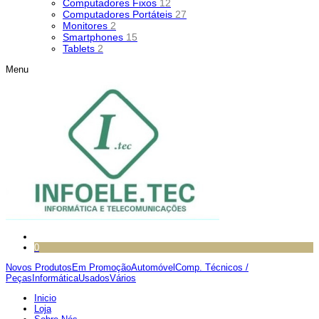
Computadores Fixos
12
Computadores Portáteis
27
Monitores
2
Smartphones
15
Tablets
2
Menu
0
Novos Produtos
Em Promoção
Automóvel
Comp. Técnicos /
Peças
Informática
Usados
Vários
Inicio
Loja