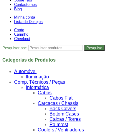
Sobre Nós
Contacte-nos
Blog
Minha conta
Lista de Desejos
Conta
Carrinho
Checkout
Pesquisar por:
Pesquisa
Categorias de Produtos
Automóvel
Iluminação
Comp. Técnicos / Peças
Informática
Cabos
Cabos Flat
Carcaças / Chassis
Back Covers
Bottom Cases
Caixas / Torres
Palmrest
Coolers / Ventiladores