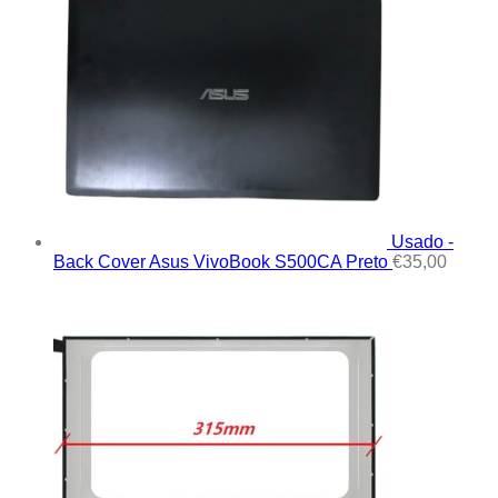
Usado -
Back Cover Asus VivoBook S500CA Preto
€
35,00