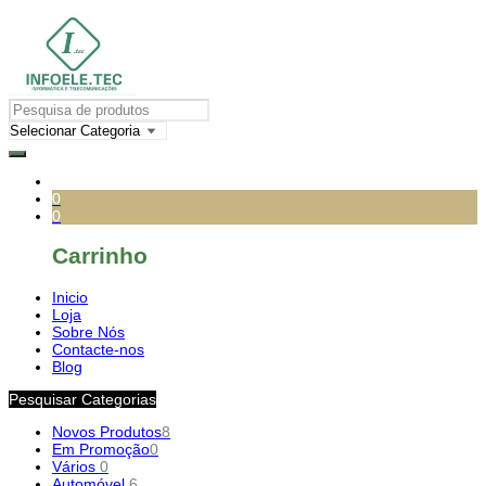
0
0
Carrinho
Inicio
Loja
Sobre Nós
Contacte-nos
Blog
Pesquisar Categorias
Novos Produtos
8
Em Promoção
0
Vários
0
Automóvel
6