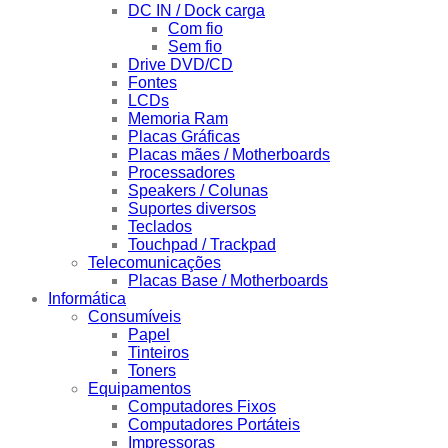
DC IN / Dock carga
Com fio
Sem fio
Drive DVD/CD
Fontes
LCDs
Memoria Ram
Placas Gráficas
Placas mães / Motherboards
Processadores
Speakers / Colunas
Suportes diversos
Teclados
Touchpad / Trackpad
Telecomunicações
Placas Base / Motherboards
Informática
Consumíveis
Papel
Tinteiros
Toners
Equipamentos
Computadores Fixos
Computadores Portáteis
Impressoras