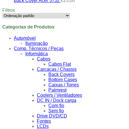
Back Cover Acer 5732
€
25,00
Filtros
Categorias de Produtos
Automóvel
Iluminação
Comp. Técnicos / Peças
Informática
Cabos
Cabos Flat
Carcaças / Chassis
Back Covers
Bottom Cases
Caixas / Torres
Palmrest
Coolers / Ventiladores
DC IN / Dock carga
Com fio
Sem fio
Drive DVD/CD
Fontes
LCDs