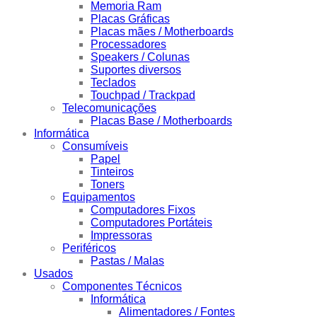
Memoria Ram
Placas Gráficas
Placas mães / Motherboards
Processadores
Speakers / Colunas
Suportes diversos
Teclados
Touchpad / Trackpad
Telecomunicações
Placas Base / Motherboards
Informática
Consumíveis
Papel
Tinteiros
Toners
Equipamentos
Computadores Fixos
Computadores Portáteis
Impressoras
Periféricos
Pastas / Malas
Usados
Componentes Técnicos
Informática
Alimentadores / Fontes