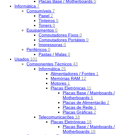
Placas Base / Motherboards
0
Informática
7
Consumíveis
7
Papel
2
Tinteiros
5
Toners
0
Equipamentos
0
Computadores Fixos
0
Computadores Portáteis
0
Impressoras
0
Periféricos
0
Pastas / Malas
0
Usados
101
Componentes Técnicos
43
Informática
25
Alimentadores / Fontes
1
Memórias RAM
12
Motores
1
Placas Eletrónicas
11
Placas Base / Mainboards /
Motherboards
6
Placas de Alimentação
2
Placas de Rede
1
Placas Gráficas
2
Telecomunicações
18
Placas Eletrónicas
18
Placas Base / Mainboards /
Motherboards
18