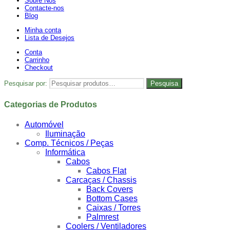
Sobre Nós
Contacte-nos
Blog
Minha conta
Lista de Desejos
Conta
Carrinho
Checkout
Pesquisar por:
Pesquisa
Categorias de Produtos
Automóvel
Iluminação
Comp. Técnicos / Peças
Informática
Cabos
Cabos Flat
Carcaças / Chassis
Back Covers
Bottom Cases
Caixas / Torres
Palmrest
Coolers / Ventiladores