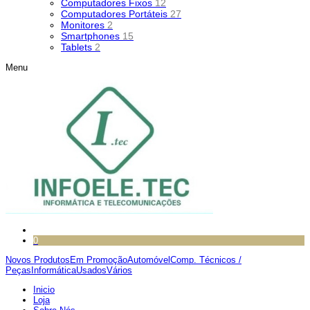
Computadores Fixos
12
Computadores Portáteis
27
Monitores
2
Smartphones
15
Tablets
2
Menu
0
Novos Produtos
Em Promoção
Automóvel
Comp. Técnicos /
Peças
Informática
Usados
Vários
Inicio
Loja