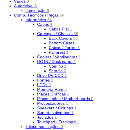
Vários
0
Automóvel
6
Iluminação
6
Comp. Técnicos / Peças
64
Informática
64
Cabos
1
Cabos Flat
1
Carcaças / Chassis
39
Back Covers
36
Bottom Cases
1
Caixas / Torres
1
Palmrest
1
Coolers / Ventiladores
1
DC IN / Dock carga
1
Com fio
1
Sem fio
0
Drive DVD/CD
1
Fontes
1
LCDs
9
Memoria Ram
8
Placas Gráficas
1
Placas mães / Motherboards
0
Processadores
1
Speakers / Colunas
1
Suportes diversos
1
Teclados
1
Touchpad / Trackpad
1
Telecomunicações
0