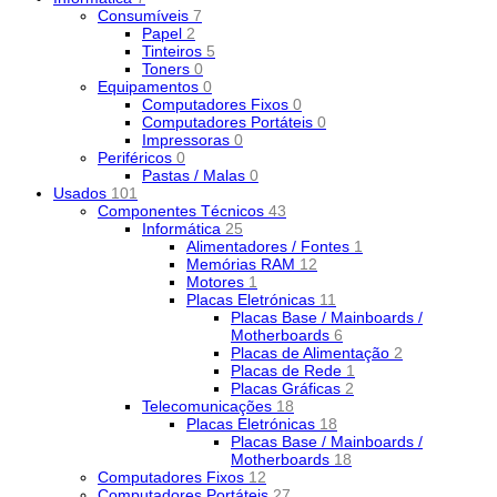
Consumíveis
7
Papel
2
Tinteiros
5
Toners
0
Equipamentos
0
Computadores Fixos
0
Computadores Portáteis
0
Impressoras
0
Periféricos
0
Pastas / Malas
0
Usados
101
Componentes Técnicos
43
Informática
25
Alimentadores / Fontes
1
Memórias RAM
12
Motores
1
Placas Eletrónicas
11
Placas Base / Mainboards /
Motherboards
6
Placas de Alimentação
2
Placas de Rede
1
Placas Gráficas
2
Telecomunicações
18
Placas Eletrónicas
18
Placas Base / Mainboards /
Motherboards
18
Computadores Fixos
12
Computadores Portáteis
27