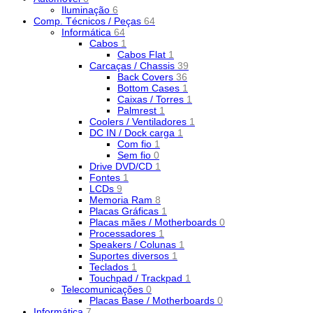
Iluminação
6
Comp. Técnicos / Peças
64
Informática
64
Cabos
1
Cabos Flat
1
Carcaças / Chassis
39
Back Covers
36
Bottom Cases
1
Caixas / Torres
1
Palmrest
1
Coolers / Ventiladores
1
DC IN / Dock carga
1
Com fio
1
Sem fio
0
Drive DVD/CD
1
Fontes
1
LCDs
9
Memoria Ram
8
Placas Gráficas
1
Placas mães / Motherboards
0
Processadores
1
Speakers / Colunas
1
Suportes diversos
1
Teclados
1
Touchpad / Trackpad
1
Telecomunicações
0
Placas Base / Motherboards
0
Informática
7