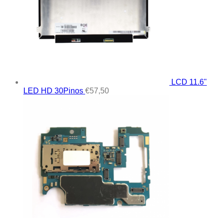
LCD 11.6"
LED HD 30Pinos
€
57,50