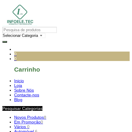
0
0
Carrinho
Inicio
Loja
Sobre Nós
Contacte-nos
Blog
Pesquisar Categorias
Novos Produtos
8
Em Promoção
0
Vários
0
Automóvel
6