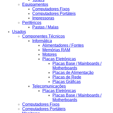
Equipamentos
Computadores Fixos
Computadores Portáteis
Impressoras
Periféricos
Pastas / Malas
Usados
Componentes Técnicos
Informática
Alimentadores / Fontes
Memórias RAM
Motores
Placas Eletrónicas
Placas Base / Mainboards /
Motherboards
Placas de Alimentação
Placas de Rede
Placas Gráficas
Telecomunicações
Placas Eletrónicas
Placas Base / Mainboards /
Motherboards
Computadores Fixos
Computadores Portáteis