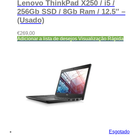
Lenovo ThinkPad X250 / i5 /
256Gb SSD / 8Gb Ram / 12.5″ –
(Usado)
€
269,00
Adicionar a lista de desejos
Visualização Rápida
Esgotado