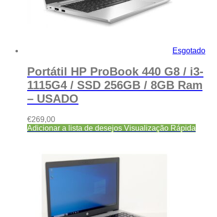
Esgotado
Portátil HP ProBook 440 G8 / i3-
1115G4 / SSD 256GB / 8GB Ram
– USADO
€
269,00
Adicionar a lista de desejos
Visualização Rápida