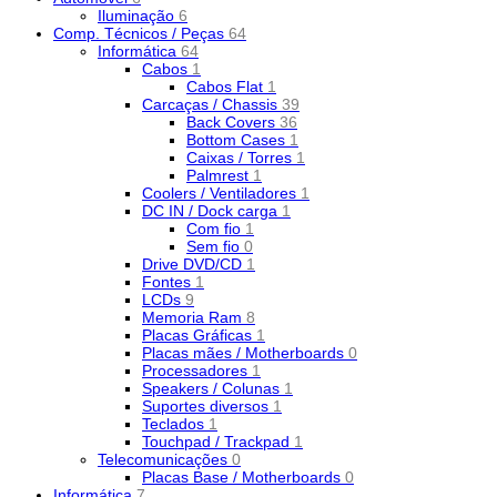
Iluminação
6
Comp. Técnicos / Peças
64
Informática
64
Cabos
1
Cabos Flat
1
Carcaças / Chassis
39
Back Covers
36
Bottom Cases
1
Caixas / Torres
1
Palmrest
1
Coolers / Ventiladores
1
DC IN / Dock carga
1
Com fio
1
Sem fio
0
Drive DVD/CD
1
Fontes
1
LCDs
9
Memoria Ram
8
Placas Gráficas
1
Placas mães / Motherboards
0
Processadores
1
Speakers / Colunas
1
Suportes diversos
1
Teclados
1
Touchpad / Trackpad
1
Telecomunicações
0
Placas Base / Motherboards
0
Informática
7