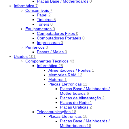
Placas Base / Motherboards
0
Informática
7
Consumíveis
7
Papel
2
Tinteiros
5
Toners
0
Equipamentos
0
Computadores Fixos
0
Computadores Portáteis
0
Impressoras
0
Periféricos
0
Pastas / Malas
0
Usados
101
Componentes Técnicos
43
Informática
25
Alimentadores / Fontes
1
Memórias RAM
12
Motores
1
Placas Eletrónicas
11
Placas Base / Mainboards /
Motherboards
6
Placas de Alimentação
2
Placas de Rede
1
Placas Gráficas
2
Telecomunicações
18
Placas Eletrónicas
18
Placas Base / Mainboards /
Motherboards
18