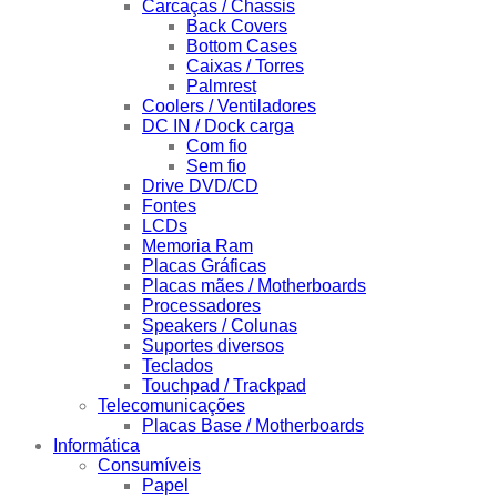
Carcaças / Chassis
Back Covers
Bottom Cases
Caixas / Torres
Palmrest
Coolers / Ventiladores
DC IN / Dock carga
Com fio
Sem fio
Drive DVD/CD
Fontes
LCDs
Memoria Ram
Placas Gráficas
Placas mães / Motherboards
Processadores
Speakers / Colunas
Suportes diversos
Teclados
Touchpad / Trackpad
Telecomunicações
Placas Base / Motherboards
Informática
Consumíveis
Papel