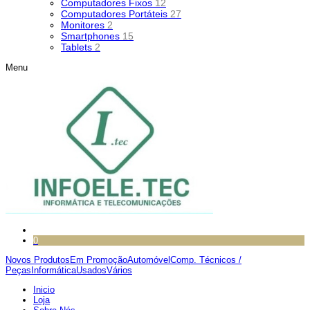
Computadores Fixos
12
Computadores Portáteis
27
Monitores
2
Smartphones
15
Tablets
2
Menu
0
Novos Produtos
Em Promoção
Automóvel
Comp. Técnicos /
Peças
Informática
Usados
Vários
Inicio
Loja