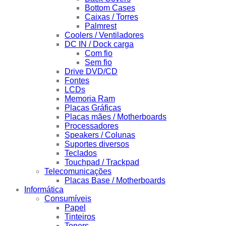
Bottom Cases
Caixas / Torres
Palmrest
Coolers / Ventiladores
DC IN / Dock carga
Com fio
Sem fio
Drive DVD/CD
Fontes
LCDs
Memoria Ram
Placas Gráficas
Placas mães / Motherboards
Processadores
Speakers / Colunas
Suportes diversos
Teclados
Touchpad / Trackpad
Telecomunicações
Placas Base / Motherboards
Informática
Consumíveis
Papel
Tinteiros
Toners