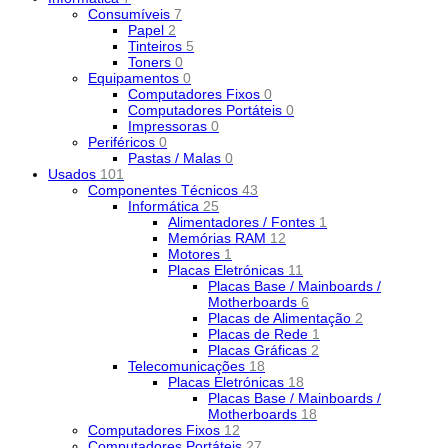
Consumíveis
7
Papel
2
Tinteiros
5
Toners
0
Equipamentos
0
Computadores Fixos
0
Computadores Portáteis
0
Impressoras
0
Periféricos
0
Pastas / Malas
0
Usados
101
Componentes Técnicos
43
Informática
25
Alimentadores / Fontes
1
Memórias RAM
12
Motores
1
Placas Eletrónicas
11
Placas Base / Mainboards /
Motherboards
6
Placas de Alimentação
2
Placas de Rede
1
Placas Gráficas
2
Telecomunicações
18
Placas Eletrónicas
18
Placas Base / Mainboards /
Motherboards
18
Computadores Fixos
12
Computadores Portáteis
27