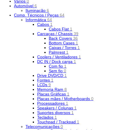
Vários
0
Automóvel
6
Iluminação
6
Comp. Técnicos / Peças
64
Informática
64
Cabos
1
Cabos Flat
1
Carcaças / Chassis
39
Back Covers
36
Bottom Cases
1
Caixas / Torres
1
Palmrest
1
Coolers / Ventiladores
1
DC IN / Dock carga
1
Com fio
1
Sem fio
0
Drive DVD/CD
1
Fontes
1
LCDs
9
Memoria Ram
8
Placas Gráficas
1
Placas mães / Motherboards
0
Processadores
1
Speakers / Colunas
1
Suportes diversos
1
Teclados
1
Touchpad / Trackpad
1
Telecomunicações
0