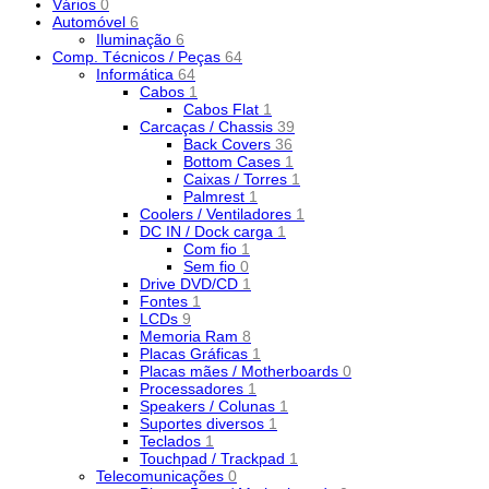
Vários
0
Automóvel
6
Iluminação
6
Comp. Técnicos / Peças
64
Informática
64
Cabos
1
Cabos Flat
1
Carcaças / Chassis
39
Back Covers
36
Bottom Cases
1
Caixas / Torres
1
Palmrest
1
Coolers / Ventiladores
1
DC IN / Dock carga
1
Com fio
1
Sem fio
0
Drive DVD/CD
1
Fontes
1
LCDs
9
Memoria Ram
8
Placas Gráficas
1
Placas mães / Motherboards
0
Processadores
1
Speakers / Colunas
1
Suportes diversos
1
Teclados
1
Touchpad / Trackpad
1
Telecomunicações
0