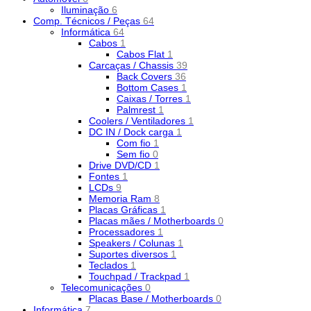
Iluminação
6
Comp. Técnicos / Peças
64
Informática
64
Cabos
1
Cabos Flat
1
Carcaças / Chassis
39
Back Covers
36
Bottom Cases
1
Caixas / Torres
1
Palmrest
1
Coolers / Ventiladores
1
DC IN / Dock carga
1
Com fio
1
Sem fio
0
Drive DVD/CD
1
Fontes
1
LCDs
9
Memoria Ram
8
Placas Gráficas
1
Placas mães / Motherboards
0
Processadores
1
Speakers / Colunas
1
Suportes diversos
1
Teclados
1
Touchpad / Trackpad
1
Telecomunicações
0
Placas Base / Motherboards
0
Informática
7