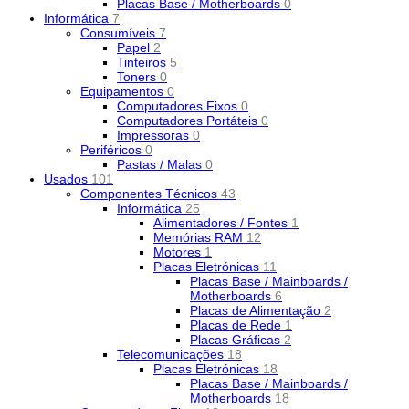
Placas Base / Motherboards
0
Informática
7
Consumíveis
7
Papel
2
Tinteiros
5
Toners
0
Equipamentos
0
Computadores Fixos
0
Computadores Portáteis
0
Impressoras
0
Periféricos
0
Pastas / Malas
0
Usados
101
Componentes Técnicos
43
Informática
25
Alimentadores / Fontes
1
Memórias RAM
12
Motores
1
Placas Eletrónicas
11
Placas Base / Mainboards /
Motherboards
6
Placas de Alimentação
2
Placas de Rede
1
Placas Gráficas
2
Telecomunicações
18
Placas Eletrónicas
18
Placas Base / Mainboards /
Motherboards
18