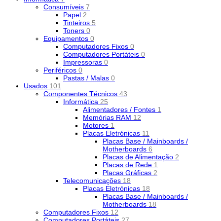
Consumíveis
7
Papel
2
Tinteiros
5
Toners
0
Equipamentos
0
Computadores Fixos
0
Computadores Portáteis
0
Impressoras
0
Periféricos
0
Pastas / Malas
0
Usados
101
Componentes Técnicos
43
Informática
25
Alimentadores / Fontes
1
Memórias RAM
12
Motores
1
Placas Eletrónicas
11
Placas Base / Mainboards /
Motherboards
6
Placas de Alimentação
2
Placas de Rede
1
Placas Gráficas
2
Telecomunicações
18
Placas Eletrónicas
18
Placas Base / Mainboards /
Motherboards
18
Computadores Fixos
12
Computadores Portáteis
27