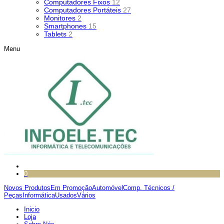
Computadores Fixos
12
Computadores Portáteis
27
Monitores
2
Smartphones
15
Tablets
2
Menu
0
Novos Produtos
Em Promoção
Automóvel
Comp. Técnicos /
Peças
Informática
Usados
Vários
Inicio
Loja