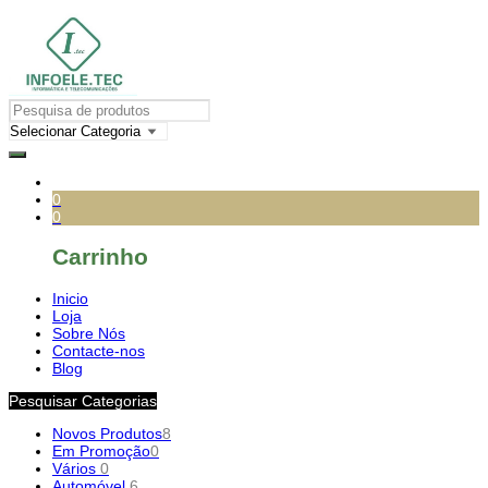
0
0
Carrinho
Inicio
Loja
Sobre Nós
Contacte-nos
Blog
Pesquisar Categorias
Novos Produtos
8
Em Promoção
0
Vários
0
Automóvel
6