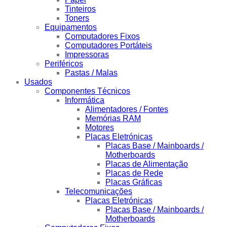
Tinteiros
Toners
Equipamentos
Computadores Fixos
Computadores Portáteis
Impressoras
Periféricos
Pastas / Malas
Usados
Componentes Técnicos
Informática
Alimentadores / Fontes
Memórias RAM
Motores
Placas Eletrónicas
Placas Base / Mainboards /
Motherboards
Placas de Alimentação
Placas de Rede
Placas Gráficas
Telecomunicações
Placas Eletrónicas
Placas Base / Mainboards /
Motherboards