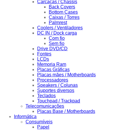
Carcaças / Chassis
Back Covers
Bottom Cases
Caixas / Torres
Palmrest
Coolers / Ventiladores
DC IN / Dock carga
Com fio
Sem fio
Drive DVD/CD
Fontes
LCDs
Memoria Ram
Placas Gráficas
Placas mães / Motherboards
Processadores
Speakers / Colunas
Suportes diversos
Teclados
Touchpad / Trackpad
Telecomunicações
Placas Base / Motherboards
Informática
Consumíveis
Papel