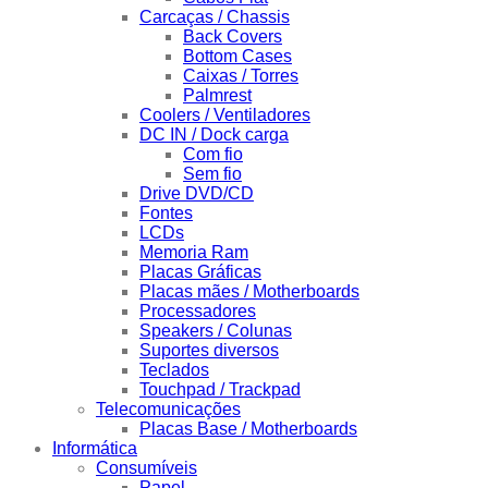
Carcaças / Chassis
Back Covers
Bottom Cases
Caixas / Torres
Palmrest
Coolers / Ventiladores
DC IN / Dock carga
Com fio
Sem fio
Drive DVD/CD
Fontes
LCDs
Memoria Ram
Placas Gráficas
Placas mães / Motherboards
Processadores
Speakers / Colunas
Suportes diversos
Teclados
Touchpad / Trackpad
Telecomunicações
Placas Base / Motherboards
Informática
Consumíveis
Papel