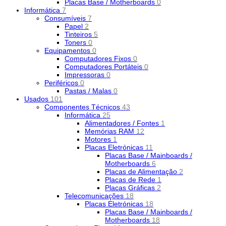
Placas Base / Motherboards
0
Informática
7
Consumíveis
7
Papel
2
Tinteiros
5
Toners
0
Equipamentos
0
Computadores Fixos
0
Computadores Portáteis
0
Impressoras
0
Periféricos
0
Pastas / Malas
0
Usados
101
Componentes Técnicos
43
Informática
25
Alimentadores / Fontes
1
Memórias RAM
12
Motores
1
Placas Eletrónicas
11
Placas Base / Mainboards /
Motherboards
6
Placas de Alimentação
2
Placas de Rede
1
Placas Gráficas
2
Telecomunicações
18
Placas Eletrónicas
18
Placas Base / Mainboards /
Motherboards
18