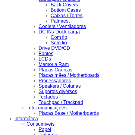
Back Covers
Bottom Cases
Caixas / Torres
Palmrest
Coolers / Ventiladores
DC IN / Dock carga
Com fio
Sem fio
Drive DVD/CD
Fontes
LCDs
Memoria Ram
Placas Gráficas
Placas mães / Motherboards
Processadores
Speakers / Colunas
Suportes diversos
Teclados
Touchpad / Trackpad
Telecomunicações
Placas Base / Motherboards
Informática
Consumíveis
Papel
Tinteiros