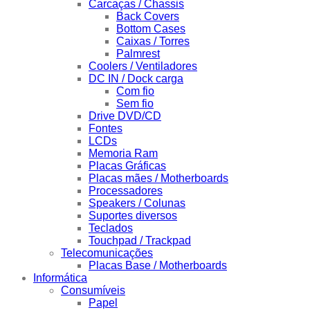
Carcaças / Chassis
Back Covers
Bottom Cases
Caixas / Torres
Palmrest
Coolers / Ventiladores
DC IN / Dock carga
Com fio
Sem fio
Drive DVD/CD
Fontes
LCDs
Memoria Ram
Placas Gráficas
Placas mães / Motherboards
Processadores
Speakers / Colunas
Suportes diversos
Teclados
Touchpad / Trackpad
Telecomunicações
Placas Base / Motherboards
Informática
Consumíveis
Papel