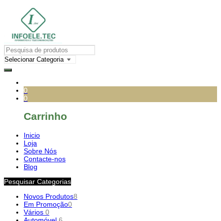
0
0
Carrinho
Inicio
Loja
Sobre Nós
Contacte-nos
Blog
Pesquisar Categorias
Novos Produtos
8
Em Promoção
0
Vários
0
Automóvel
6