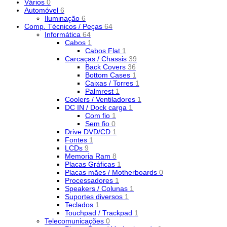
Vários
0
Automóvel
6
Iluminação
6
Comp. Técnicos / Peças
64
Informática
64
Cabos
1
Cabos Flat
1
Carcaças / Chassis
39
Back Covers
36
Bottom Cases
1
Caixas / Torres
1
Palmrest
1
Coolers / Ventiladores
1
DC IN / Dock carga
1
Com fio
1
Sem fio
0
Drive DVD/CD
1
Fontes
1
LCDs
9
Memoria Ram
8
Placas Gráficas
1
Placas mães / Motherboards
0
Processadores
1
Speakers / Colunas
1
Suportes diversos
1
Teclados
1
Touchpad / Trackpad
1
Telecomunicações
0