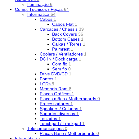
Iluminação
6
Comp. Técnicos / Peças
64
Informática
64
Cabos
1
Cabos Flat
1
Carcaças / Chassis
39
Back Covers
36
Bottom Cases
1
Caixas / Torres
1
Palmrest
1
Coolers / Ventiladores
1
DC IN / Dock carga
1
Com fio
1
Sem fio
0
Drive DVD/CD
1
Fontes
1
LCDs
9
Memoria Ram
8
Placas Gráficas
1
Placas mães / Motherboards
0
Processadores
1
Speakers / Colunas
1
Suportes diversos
1
Teclados
1
Touchpad / Trackpad
1
Telecomunicações
0
Placas Base / Motherboards
0
Informática
7