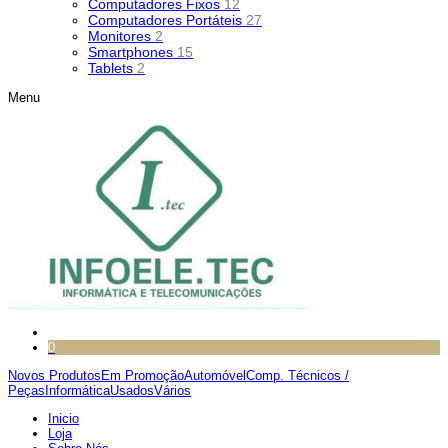
Computadores Fixos
12
Computadores Portáteis
27
Monitores
2
Smartphones
15
Tablets
2
Menu
0
Novos Produtos
Em Promoção
Automóvel
Comp. Técnicos /
Peças
Informática
Usados
Vários
Inicio
Loja