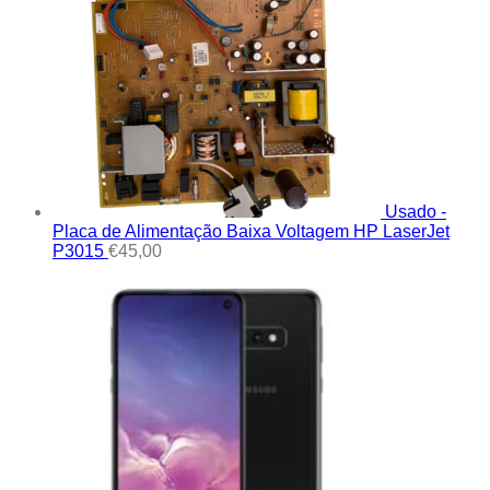
Usado -
Placa de Alimentação Baixa Voltagem HP LaserJet
P3015
€
45,00