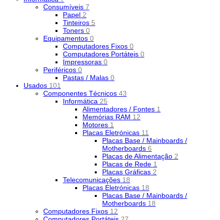
Consumíveis
7
Papel
2
Tinteiros
5
Toners
0
Equipamentos
0
Computadores Fixos
0
Computadores Portáteis
0
Impressoras
0
Periféricos
0
Pastas / Malas
0
Usados
101
Componentes Técnicos
43
Informática
25
Alimentadores / Fontes
1
Memórias RAM
12
Motores
1
Placas Eletrónicas
11
Placas Base / Mainboards /
Motherboards
6
Placas de Alimentação
2
Placas de Rede
1
Placas Gráficas
2
Telecomunicações
18
Placas Eletrónicas
18
Placas Base / Mainboards /
Motherboards
18
Computadores Fixos
12
Computadores Portáteis
27