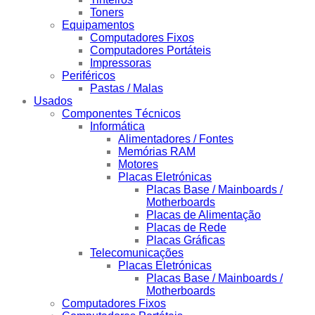
Toners
Equipamentos
Computadores Fixos
Computadores Portáteis
Impressoras
Periféricos
Pastas / Malas
Usados
Componentes Técnicos
Informática
Alimentadores / Fontes
Memórias RAM
Motores
Placas Eletrónicas
Placas Base / Mainboards /
Motherboards
Placas de Alimentação
Placas de Rede
Placas Gráficas
Telecomunicações
Placas Eletrónicas
Placas Base / Mainboards /
Motherboards
Computadores Fixos