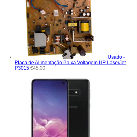
Usado -
Placa de Alimentação Baixa Voltagem HP LaserJet
P3015
€
45,00