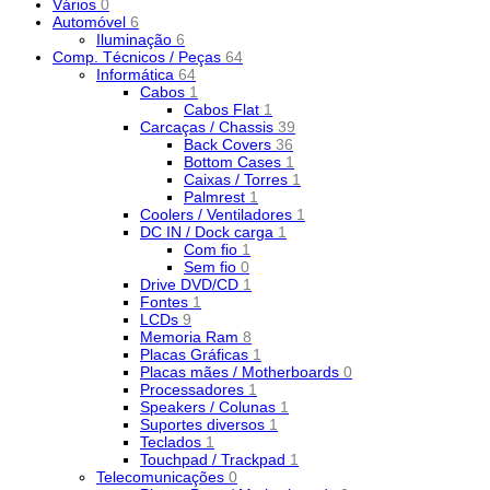
Vários
0
Automóvel
6
Iluminação
6
Comp. Técnicos / Peças
64
Informática
64
Cabos
1
Cabos Flat
1
Carcaças / Chassis
39
Back Covers
36
Bottom Cases
1
Caixas / Torres
1
Palmrest
1
Coolers / Ventiladores
1
DC IN / Dock carga
1
Com fio
1
Sem fio
0
Drive DVD/CD
1
Fontes
1
LCDs
9
Memoria Ram
8
Placas Gráficas
1
Placas mães / Motherboards
0
Processadores
1
Speakers / Colunas
1
Suportes diversos
1
Teclados
1
Touchpad / Trackpad
1
Telecomunicações
0