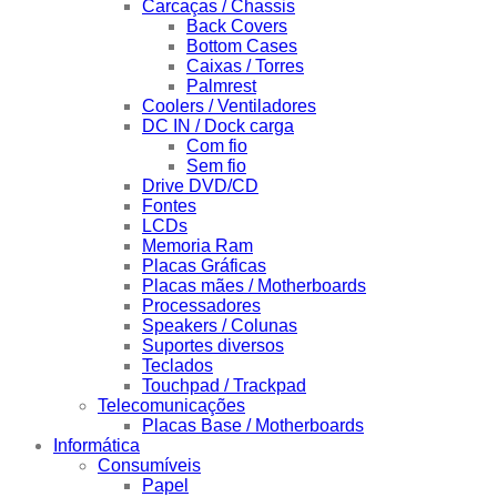
Carcaças / Chassis
Back Covers
Bottom Cases
Caixas / Torres
Palmrest
Coolers / Ventiladores
DC IN / Dock carga
Com fio
Sem fio
Drive DVD/CD
Fontes
LCDs
Memoria Ram
Placas Gráficas
Placas mães / Motherboards
Processadores
Speakers / Colunas
Suportes diversos
Teclados
Touchpad / Trackpad
Telecomunicações
Placas Base / Motherboards
Informática
Consumíveis
Papel