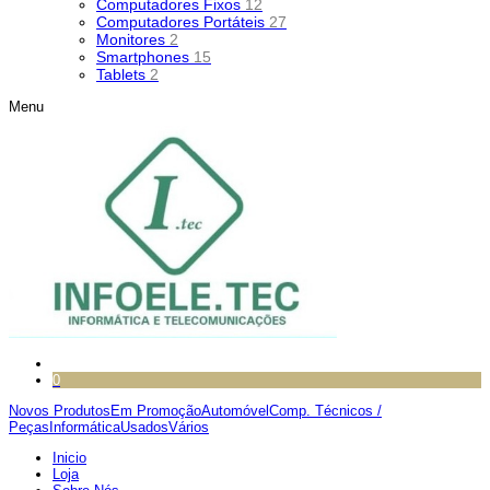
Computadores Fixos
12
Computadores Portáteis
27
Monitores
2
Smartphones
15
Tablets
2
Menu
0
Novos Produtos
Em Promoção
Automóvel
Comp. Técnicos /
Peças
Informática
Usados
Vários
Inicio
Loja