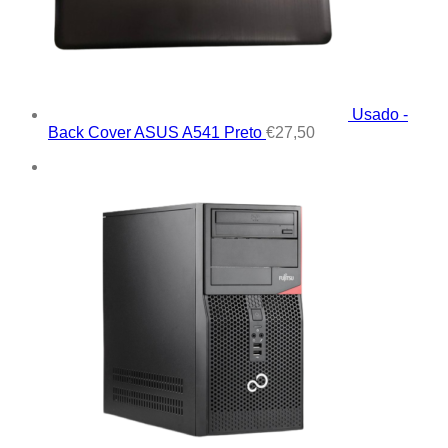
Usado -
Back Cover ASUS A541 Preto
€
27,50