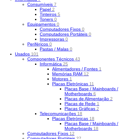
Consumíveis
7
Papel
2
Tinteiros
5
Toners
0
Equipamentos
0
Computadores Fixos
0
Computadores Portáteis
0
Impressoras
0
Periféricos
0
Pastas / Malas
0
Usados
101
Componentes Técnicos
43
Informática
25
Alimentadores / Fontes
1
Memórias RAM
12
Motores
1
Placas Eletrónicas
11
Placas Base / Mainboards /
Motherboards
6
Placas de Alimentação
2
Placas de Rede
1
Placas Gráficas
2
Telecomunicações
18
Placas Eletrónicas
18
Placas Base / Mainboards /
Motherboards
18
Computadores Fixos
12
Computadores Portáteis
27