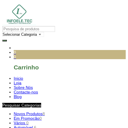
0
0
Carrinho
Inicio
Loja
Sobre Nós
Contacte-nos
Blog
Pesquisar Categorias
Novos Produtos
8
Em Promoção
0
Vários
0
Automóvel
6