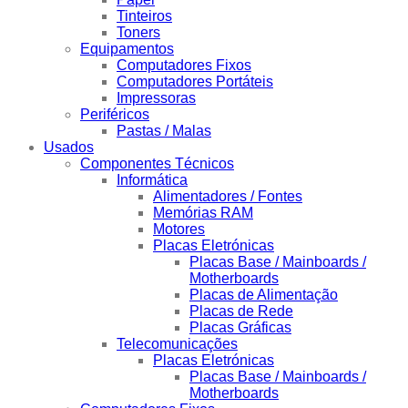
Tinteiros
Toners
Equipamentos
Computadores Fixos
Computadores Portáteis
Impressoras
Periféricos
Pastas / Malas
Usados
Componentes Técnicos
Informática
Alimentadores / Fontes
Memórias RAM
Motores
Placas Eletrónicas
Placas Base / Mainboards /
Motherboards
Placas de Alimentação
Placas de Rede
Placas Gráficas
Telecomunicações
Placas Eletrónicas
Placas Base / Mainboards /
Motherboards