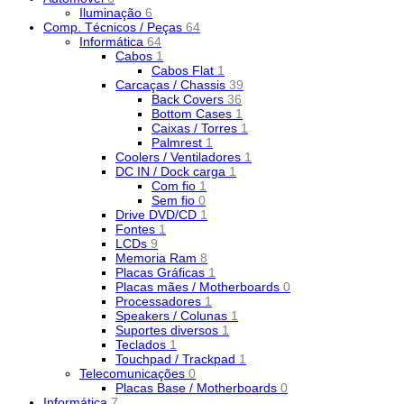
Iluminação
6
Comp. Técnicos / Peças
64
Informática
64
Cabos
1
Cabos Flat
1
Carcaças / Chassis
39
Back Covers
36
Bottom Cases
1
Caixas / Torres
1
Palmrest
1
Coolers / Ventiladores
1
DC IN / Dock carga
1
Com fio
1
Sem fio
0
Drive DVD/CD
1
Fontes
1
LCDs
9
Memoria Ram
8
Placas Gráficas
1
Placas mães / Motherboards
0
Processadores
1
Speakers / Colunas
1
Suportes diversos
1
Teclados
1
Touchpad / Trackpad
1
Telecomunicações
0
Placas Base / Motherboards
0
Informática
7