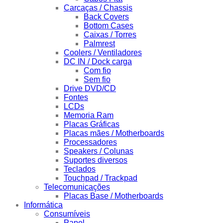
Carcaças / Chassis
Back Covers
Bottom Cases
Caixas / Torres
Palmrest
Coolers / Ventiladores
DC IN / Dock carga
Com fio
Sem fio
Drive DVD/CD
Fontes
LCDs
Memoria Ram
Placas Gráficas
Placas mães / Motherboards
Processadores
Speakers / Colunas
Suportes diversos
Teclados
Touchpad / Trackpad
Telecomunicações
Placas Base / Motherboards
Informática
Consumíveis
Papel