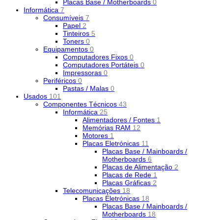
Placas Base / Motherboards
0
Informática
7
Consumíveis
7
Papel
2
Tinteiros
5
Toners
0
Equipamentos
0
Computadores Fixos
0
Computadores Portáteis
0
Impressoras
0
Periféricos
0
Pastas / Malas
0
Usados
101
Componentes Técnicos
43
Informática
25
Alimentadores / Fontes
1
Memórias RAM
12
Motores
1
Placas Eletrónicas
11
Placas Base / Mainboards /
Motherboards
6
Placas de Alimentação
2
Placas de Rede
1
Placas Gráficas
2
Telecomunicações
18
Placas Eletrónicas
18
Placas Base / Mainboards /
Motherboards
18