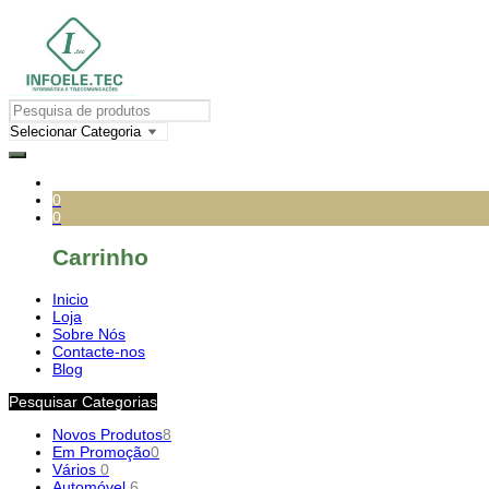
0
0
Carrinho
Inicio
Loja
Sobre Nós
Contacte-nos
Blog
Pesquisar Categorias
Novos Produtos
8
Em Promoção
0
Vários
0
Automóvel
6