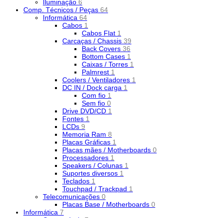
Iluminação
6
Comp. Técnicos / Peças
64
Informática
64
Cabos
1
Cabos Flat
1
Carcaças / Chassis
39
Back Covers
36
Bottom Cases
1
Caixas / Torres
1
Palmrest
1
Coolers / Ventiladores
1
DC IN / Dock carga
1
Com fio
1
Sem fio
0
Drive DVD/CD
1
Fontes
1
LCDs
9
Memoria Ram
8
Placas Gráficas
1
Placas mães / Motherboards
0
Processadores
1
Speakers / Colunas
1
Suportes diversos
1
Teclados
1
Touchpad / Trackpad
1
Telecomunicações
0
Placas Base / Motherboards
0
Informática
7