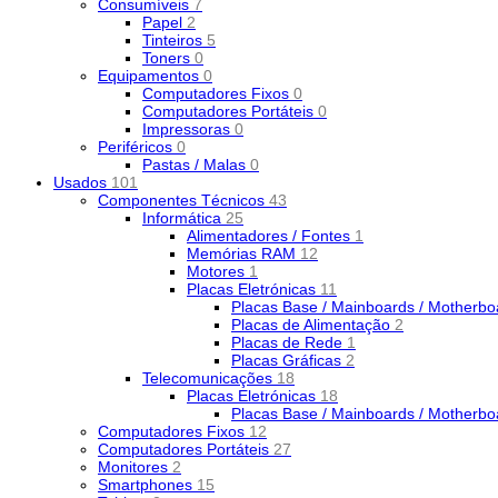
Consumíveis
7
Papel
2
Tinteiros
5
Toners
0
Equipamentos
0
Computadores Fixos
0
Computadores Portáteis
0
Impressoras
0
Periféricos
0
Pastas / Malas
0
Usados
101
Componentes Técnicos
43
Informática
25
Alimentadores / Fontes
1
Memórias RAM
12
Motores
1
Placas Eletrónicas
11
Placas Base / Mainboards / Motherb
Placas de Alimentação
2
Placas de Rede
1
Placas Gráficas
2
Telecomunicações
18
Placas Eletrónicas
18
Placas Base / Mainboards / Motherb
Computadores Fixos
12
Computadores Portáteis
27
Monitores
2
Smartphones
15