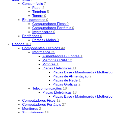
Consumíveis
7
Papel
2
Tinteiros
5
Toners
0
Equipamentos
0
Computadores Fixos
0
Computadores Portáteis
0
Impressoras
0
Periféricos
0
Pastas / Malas
0
Usados
101
Componentes Técnicos
43
Informática
25
Alimentadores / Fontes
1
Memórias RAM
12
Motores
1
Placas Eletrónicas
11
Placas Base / Mainboards / Motherb
Placas de Alimentação
2
Placas de Rede
1
Placas Gráficas
2
Telecomunicações
18
Placas Eletrónicas
18
Placas Base / Mainboards / Motherb
Computadores Fixos
12
Computadores Portáteis
27
Monitores
2
Smartphones
15