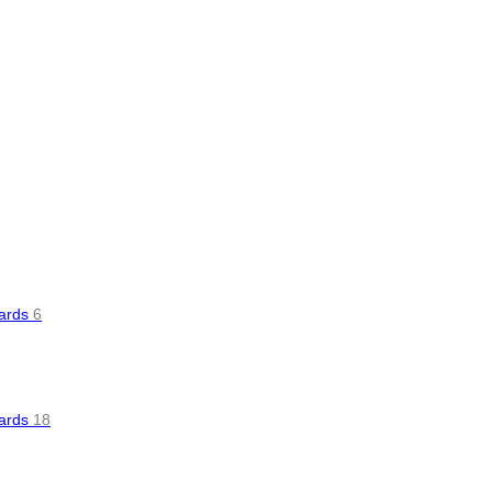
oards
6
oards
18