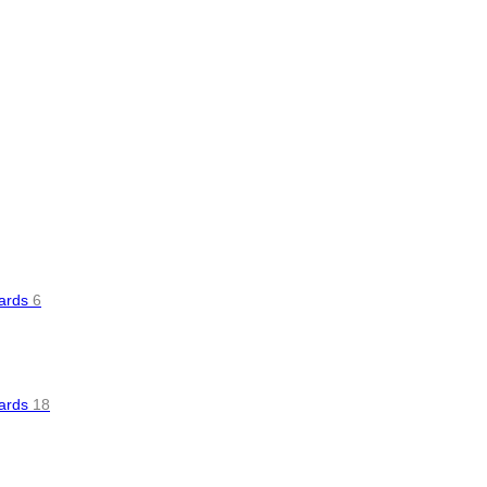
oards
6
oards
18