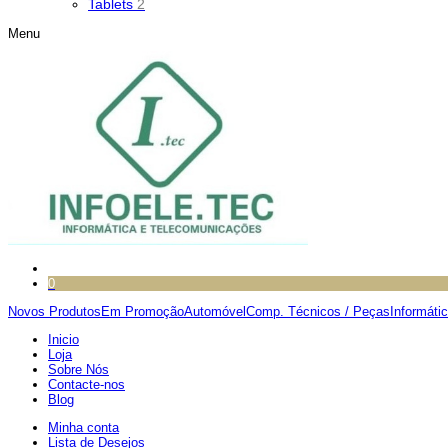
Tablets
2
Menu
0
Novos Produtos
Em Promoção
Automóvel
Comp. Técnicos / Peças
Informáti
Inicio
Loja
Sobre Nós
Contacte-nos
Blog
Minha conta
Lista de Desejos