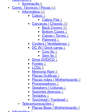
Iluminação
6
Comp. Técnicos / Peças
64
Informática
64
Cabos
1
Cabos Flat
1
Carcaças / Chassis
39
Back Covers
36
Bottom Cases
1
Caixas / Torres
1
Palmrest
1
Coolers / Ventiladores
1
DC IN / Dock carga
1
Com fio
1
Sem fio
0
Drive DVD/CD
1
Fontes
1
LCDs
9
Memoria Ram
8
Placas Gráficas
1
Placas mães / Motherboards
0
Processadores
1
Speakers / Colunas
1
Suportes diversos
1
Teclados
1
Touchpad / Trackpad
1
Telecomunicações
0
Placas Base / Motherboards
0
Informática
7