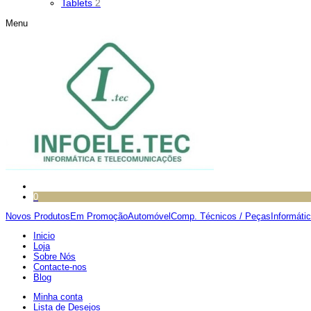
Tablets
2
Menu
0
Novos Produtos
Em Promoção
Automóvel
Comp. Técnicos / Peças
Informáti
Inicio
Loja
Sobre Nós
Contacte-nos
Blog
Minha conta
Lista de Desejos