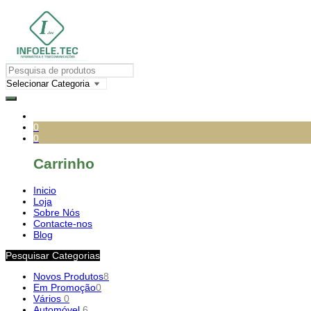
0
0
Carrinho
Inicio
Loja
Sobre Nós
Contacte-nos
Blog
Pesquisar Categorias
Novos Produtos
8
Em Promoção
0
Vários
0
Automóvel
6