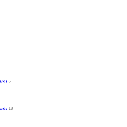
oards
6
oards
18