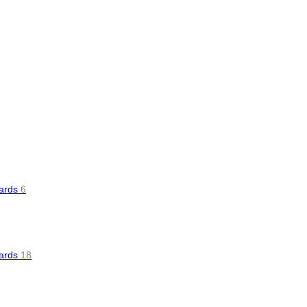
oards
6
oards
18