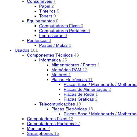
Consumíveis
7
Papel
2
Tinteiros
5
Toners
0
Equipamentos
0
Computadores Fixos
0
Computadores Portáteis
0
Impressoras
0
Periféricos
0
Pastas / Malas
0
Usados
101
Componentes Técnicos
43
Informática
25
Alimentadores / Fontes
1
Memórias RAM
12
Motores
1
Placas Eletrónicas
11
Placas Base / Mainboards / Motherb
Placas de Alimentação
2
Placas de Rede
1
Placas Gráficas
2
Telecomunicações
18
Placas Eletrónicas
18
Placas Base / Mainboards / Motherb
Computadores Fixos
12
Computadores Portáteis
27
Monitores
2
Smartphones
15