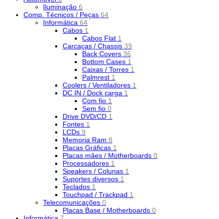
Iluminação
6
Comp. Técnicos / Peças
64
Informática
64
Cabos
1
Cabos Flat
1
Carcaças / Chassis
39
Back Covers
36
Bottom Cases
1
Caixas / Torres
1
Palmrest
1
Coolers / Ventiladores
1
DC IN / Dock carga
1
Com fio
1
Sem fio
0
Drive DVD/CD
1
Fontes
1
LCDs
9
Memoria Ram
8
Placas Gráficas
1
Placas mães / Motherboards
0
Processadores
1
Speakers / Colunas
1
Suportes diversos
1
Teclados
1
Touchpad / Trackpad
1
Telecomunicações
0
Placas Base / Motherboards
0
Informática
7