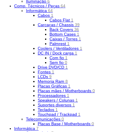
Iluminação
6
Comp. Técnicos / Peças
64
Informática
64
Cabos
1
Cabos Flat
1
Carcaças / Chassis
39
Back Covers
36
Bottom Cases
1
Caixas / Torres
1
Palmrest
1
Coolers / Ventiladores
1
DC IN / Dock carga
1
Com fio
1
Sem fio
0
Drive DVD/CD
1
Fontes
1
LCDs
9
Memoria Ram
8
Placas Gráficas
1
Placas mães / Motherboards
0
Processadores
1
Speakers / Colunas
1
Suportes diversos
1
Teclados
1
Touchpad / Trackpad
1
Telecomunicações
0
Placas Base / Motherboards
0
Informática
7