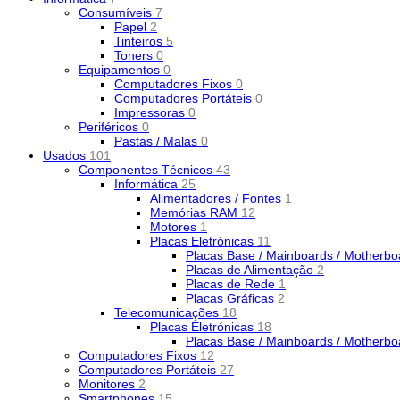
Consumíveis
7
Papel
2
Tinteiros
5
Toners
0
Equipamentos
0
Computadores Fixos
0
Computadores Portáteis
0
Impressoras
0
Periféricos
0
Pastas / Malas
0
Usados
101
Componentes Técnicos
43
Informática
25
Alimentadores / Fontes
1
Memórias RAM
12
Motores
1
Placas Eletrónicas
11
Placas Base / Mainboards / Motherb
Placas de Alimentação
2
Placas de Rede
1
Placas Gráficas
2
Telecomunicações
18
Placas Eletrónicas
18
Placas Base / Mainboards / Motherb
Computadores Fixos
12
Computadores Portáteis
27
Monitores
2
Smartphones
15