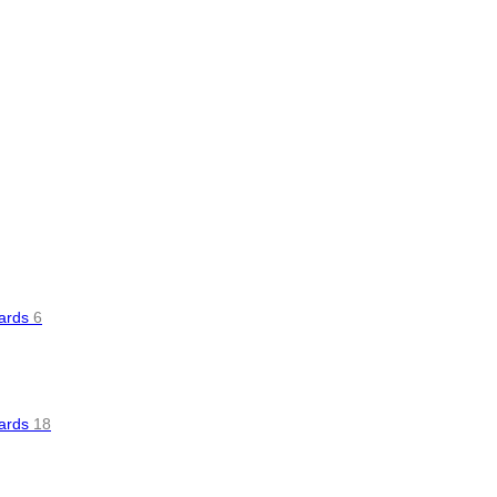
oards
6
oards
18