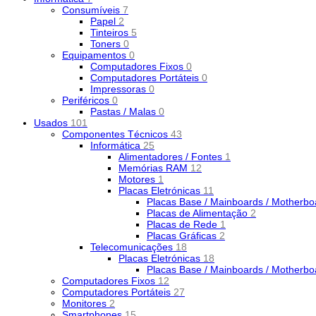
Consumíveis
7
Papel
2
Tinteiros
5
Toners
0
Equipamentos
0
Computadores Fixos
0
Computadores Portáteis
0
Impressoras
0
Periféricos
0
Pastas / Malas
0
Usados
101
Componentes Técnicos
43
Informática
25
Alimentadores / Fontes
1
Memórias RAM
12
Motores
1
Placas Eletrónicas
11
Placas Base / Mainboards / Motherb
Placas de Alimentação
2
Placas de Rede
1
Placas Gráficas
2
Telecomunicações
18
Placas Eletrónicas
18
Placas Base / Mainboards / Motherb
Computadores Fixos
12
Computadores Portáteis
27
Monitores
2
Smartphones
15