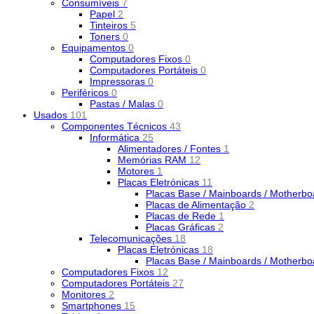
Consumíveis
7
Papel
2
Tinteiros
5
Toners
0
Equipamentos
0
Computadores Fixos
0
Computadores Portáteis
0
Impressoras
0
Periféricos
0
Pastas / Malas
0
Usados
101
Componentes Técnicos
43
Informática
25
Alimentadores / Fontes
1
Memórias RAM
12
Motores
1
Placas Eletrónicas
11
Placas Base / Mainboards / Motherb
Placas de Alimentação
2
Placas de Rede
1
Placas Gráficas
2
Telecomunicações
18
Placas Eletrónicas
18
Placas Base / Mainboards / Motherb
Computadores Fixos
12
Computadores Portáteis
27
Monitores
2
Smartphones
15