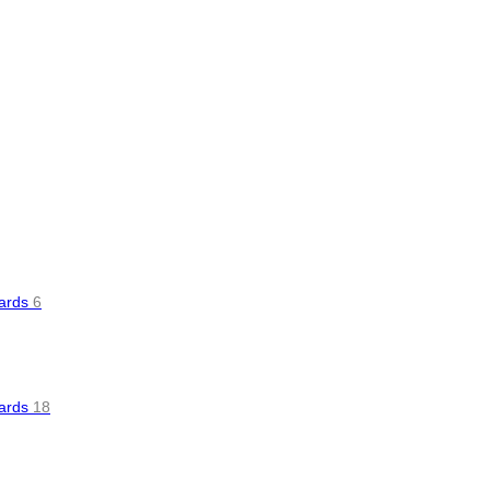
oards
6
oards
18