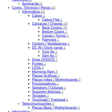
Iluminação
6
Comp. Técnicos / Peças
64
Informática
64
Cabos
1
Cabos Flat
1
Carcaças / Chassis
39
Back Covers
36
Bottom Cases
1
Caixas / Torres
1
Palmrest
1
Coolers / Ventiladores
1
DC IN / Dock carga
1
Com fio
1
Sem fio
0
Drive DVD/CD
1
Fontes
1
LCDs
9
Memoria Ram
8
Placas Gráficas
1
Placas mães / Motherboards
0
Processadores
1
Speakers / Colunas
1
Suportes diversos
1
Teclados
1
Touchpad / Trackpad
1
Telecomunicações
0
Placas Base / Motherboards
0
Informática
7