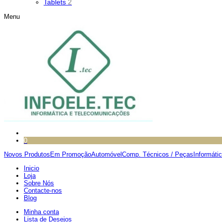
Tablets
2
Menu
0
Novos Produtos
Em Promoção
Automóvel
Comp. Técnicos / Peças
Informáti
Inicio
Loja
Sobre Nós
Contacte-nos
Blog
Minha conta
Lista de Desejos