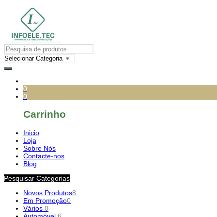
0
0
Carrinho
Inicio
Loja
Sobre Nós
Contacte-nos
Blog
Pesquisar Categorias
Novos Produtos
8
Em Promoção
0
Vários
0
Automóvel
6