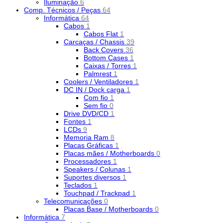
Iluminação
6
Comp. Técnicos / Peças
64
Informática
64
Cabos
1
Cabos Flat
1
Carcaças / Chassis
39
Back Covers
36
Bottom Cases
1
Caixas / Torres
1
Palmrest
1
Coolers / Ventiladores
1
DC IN / Dock carga
1
Com fio
1
Sem fio
0
Drive DVD/CD
1
Fontes
1
LCDs
9
Memoria Ram
8
Placas Gráficas
1
Placas mães / Motherboards
0
Processadores
1
Speakers / Colunas
1
Suportes diversos
1
Teclados
1
Touchpad / Trackpad
1
Telecomunicações
0
Placas Base / Motherboards
0
Informática
7