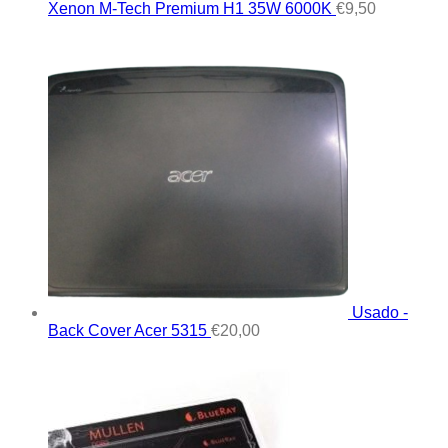
Xenon M-Tech Premium H1 35W 6000K
€
9,50
Usado -
Back Cover Acer 5315
€
20,00