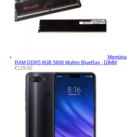
Memória
RAM DDR5 8GB 5600 Mullen BlueRay - DIMM
€
129,00