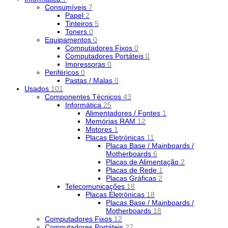
Consumíveis
7
Papel
2
Tinteiros
5
Toners
0
Equipamentos
0
Computadores Fixos
0
Computadores Portáteis
0
Impressoras
0
Periféricos
0
Pastas / Malas
0
Usados
101
Componentes Técnicos
43
Informática
25
Alimentadores / Fontes
1
Memórias RAM
12
Motores
1
Placas Eletrónicas
11
Placas Base / Mainboards /
Motherboards
6
Placas de Alimentação
2
Placas de Rede
1
Placas Gráficas
2
Telecomunicações
18
Placas Eletrónicas
18
Placas Base / Mainboards /
Motherboards
18
Computadores Fixos
12
Computadores Portáteis
27