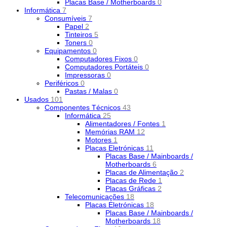
Placas Base / Motherboards
0
Informática
7
Consumíveis
7
Papel
2
Tinteiros
5
Toners
0
Equipamentos
0
Computadores Fixos
0
Computadores Portáteis
0
Impressoras
0
Periféricos
0
Pastas / Malas
0
Usados
101
Componentes Técnicos
43
Informática
25
Alimentadores / Fontes
1
Memórias RAM
12
Motores
1
Placas Eletrónicas
11
Placas Base / Mainboards /
Motherboards
6
Placas de Alimentação
2
Placas de Rede
1
Placas Gráficas
2
Telecomunicações
18
Placas Eletrónicas
18
Placas Base / Mainboards /
Motherboards
18