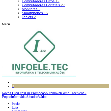
Computadores Fixos
12
Computadores Portáteis
27
Monitores
2
Smartphones
15
Tablets
2
Menu
0
Novos Produtos
Em Promoção
Automóvel
Comp. Técnicos /
Peças
Informática
Usados
Vários
Inicio
Loja