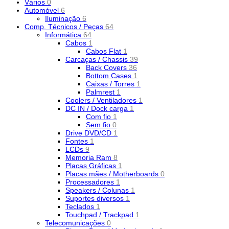
Vários
0
Automóvel
6
Iluminação
6
Comp. Técnicos / Peças
64
Informática
64
Cabos
1
Cabos Flat
1
Carcaças / Chassis
39
Back Covers
36
Bottom Cases
1
Caixas / Torres
1
Palmrest
1
Coolers / Ventiladores
1
DC IN / Dock carga
1
Com fio
1
Sem fio
0
Drive DVD/CD
1
Fontes
1
LCDs
9
Memoria Ram
8
Placas Gráficas
1
Placas mães / Motherboards
0
Processadores
1
Speakers / Colunas
1
Suportes diversos
1
Teclados
1
Touchpad / Trackpad
1
Telecomunicações
0