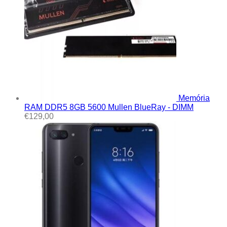
Memória
RAM DDR5 8GB 5600 Mullen BlueRay - DIMM
€
129,00