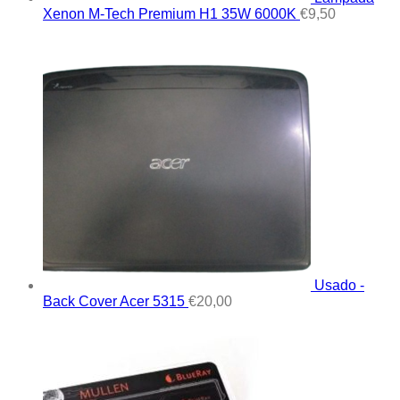
Xenon M-Tech Premium H1 35W 6000K
€
9,50
Usado -
Back Cover Acer 5315
€
20,00