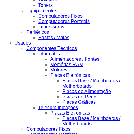
Toners
Equipamentos
Computadores Fixos
Computadores Portáteis
Impressoras
Periféricos
Pastas / Malas
Usados
Componentes Técnicos
Informática
Alimentadores / Fontes
Memórias RAM
Motores
Placas Eletrónicas
Placas Base / Mainboards /
Motherboards
Placas de Alimentação
Placas de Rede
Placas Gráficas
Telecomunicações
Placas Eletrónicas
Placas Base / Mainboards /
Motherboards
Computadores Fixos