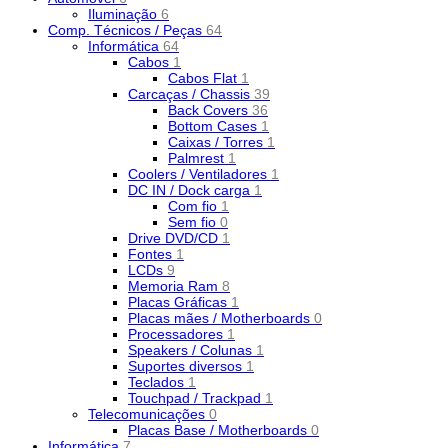
Iluminação
6
Comp. Técnicos / Peças
64
Informática
64
Cabos
1
Cabos Flat
1
Carcaças / Chassis
39
Back Covers
36
Bottom Cases
1
Caixas / Torres
1
Palmrest
1
Coolers / Ventiladores
1
DC IN / Dock carga
1
Com fio
1
Sem fio
0
Drive DVD/CD
1
Fontes
1
LCDs
9
Memoria Ram
8
Placas Gráficas
1
Placas mães / Motherboards
0
Processadores
1
Speakers / Colunas
1
Suportes diversos
1
Teclados
1
Touchpad / Trackpad
1
Telecomunicações
0
Placas Base / Motherboards
0
Informática
7