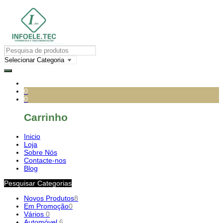
0
0
Carrinho
Inicio
Loja
Sobre Nós
Contacte-nos
Blog
Pesquisar Categorias
Novos Produtos
8
Em Promoção
0
Vários
0
Automóvel
6