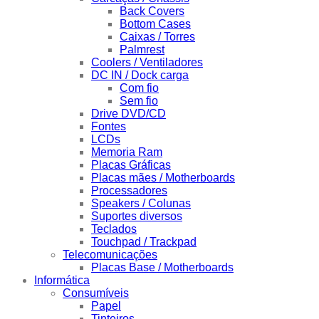
Back Covers
Bottom Cases
Caixas / Torres
Palmrest
Coolers / Ventiladores
DC IN / Dock carga
Com fio
Sem fio
Drive DVD/CD
Fontes
LCDs
Memoria Ram
Placas Gráficas
Placas mães / Motherboards
Processadores
Speakers / Colunas
Suportes diversos
Teclados
Touchpad / Trackpad
Telecomunicações
Placas Base / Motherboards
Informática
Consumíveis
Papel
Tinteiros