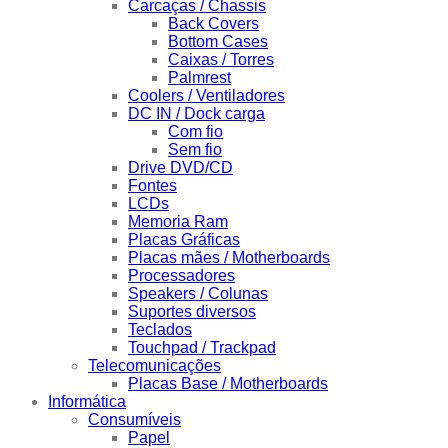
Carcaças / Chassis
Back Covers
Bottom Cases
Caixas / Torres
Palmrest
Coolers / Ventiladores
DC IN / Dock carga
Com fio
Sem fio
Drive DVD/CD
Fontes
LCDs
Memoria Ram
Placas Gráficas
Placas mães / Motherboards
Processadores
Speakers / Colunas
Suportes diversos
Teclados
Touchpad / Trackpad
Telecomunicações
Placas Base / Motherboards
Informática
Consumíveis
Papel