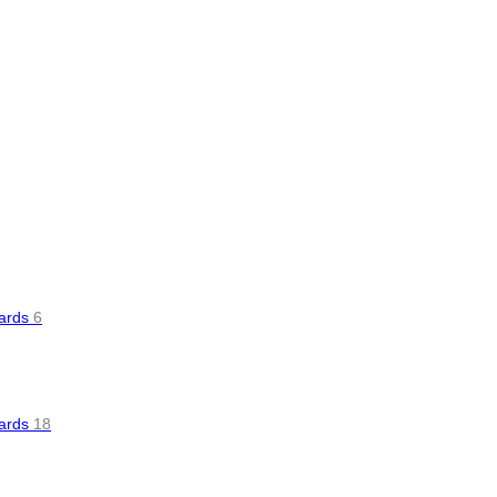
oards
6
oards
18