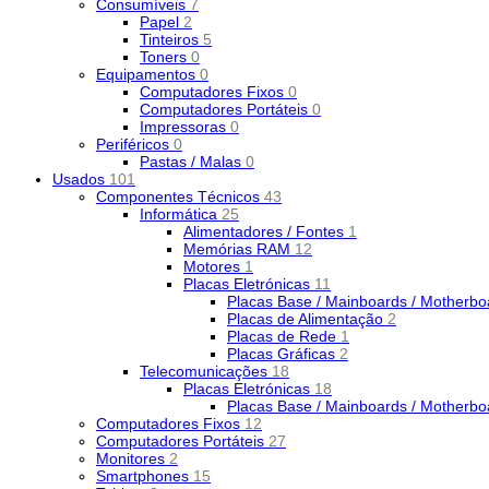
Consumíveis
7
Papel
2
Tinteiros
5
Toners
0
Equipamentos
0
Computadores Fixos
0
Computadores Portáteis
0
Impressoras
0
Periféricos
0
Pastas / Malas
0
Usados
101
Componentes Técnicos
43
Informática
25
Alimentadores / Fontes
1
Memórias RAM
12
Motores
1
Placas Eletrónicas
11
Placas Base / Mainboards / Motherb
Placas de Alimentação
2
Placas de Rede
1
Placas Gráficas
2
Telecomunicações
18
Placas Eletrónicas
18
Placas Base / Mainboards / Motherb
Computadores Fixos
12
Computadores Portáteis
27
Monitores
2
Smartphones
15