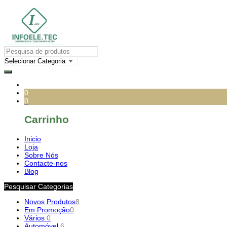
0
0
Carrinho
Inicio
Loja
Sobre Nós
Contacte-nos
Blog
Pesquisar Categorias
Novos Produtos
8
Em Promoção
0
Vários
0
Automóvel
6