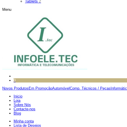
Tablets
2
Menu
0
Novos Produtos
Em Promoção
Automóvel
Comp. Técnicos / Peças
Informáti
Inicio
Loja
Sobre Nós
Contacte-nos
Blog
Minha conta
Lista de Desejos