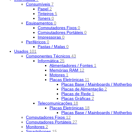
Consumíveis
7
Papel
2
Tinteiros
5
Toners
0
Equipamentos
0
Computadores Fixos
0
Computadores Portáteis
0
Impressoras
0
Periféricos
0
Pastas / Malas
0
Usados
101
Componentes Técnicos
43
Informática
25
Alimentadores / Fontes
1
Memórias RAM
12
Motores
1
Placas Eletrónicas
11
Placas Base / Mainboards / Motherb
Placas de Alimentação
2
Placas de Rede
1
Placas Gráficas
2
Telecomunicações
18
Placas Eletrónicas
18
Placas Base / Mainboards / Motherb
Computadores Fixos
12
Computadores Portáteis
27
Monitores
2
Smartphones
15