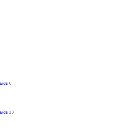
oards
6
oards
18