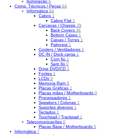
Iluminação
6
Comp. Técnicos / Peças
64
Informática
64
Cabos
1
Cabos Flat
1
Carcaças / Chassis
39
Back Covers
36
Bottom Cases
1
Caixas / Torres
1
Palmrest
1
Coolers / Ventiladores
1
DC IN / Dock carga
1
Com fio
1
Sem fio
0
Drive DVD/CD
1
Fontes
1
LCDs
9
Memoria Ram
8
Placas Gráficas
1
Placas mães / Motherboards
0
Processadores
1
Speakers / Colunas
1
Suportes diversos
1
Teclados
1
Touchpad / Trackpad
1
Telecomunicações
0
Placas Base / Motherboards
0
Informática
7