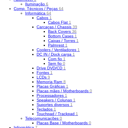
Iluminação
6
Comp. Técnicos / Peças
64
Informática
64
Cabos
1
Cabos Flat
1
Carcaças / Chassis
39
Back Covers
36
Bottom Cases
1
Caixas / Torres
1
Palmrest
1
Coolers / Ventiladores
1
DC IN / Dock carga
1
Com fio
1
Sem fio
0
Drive DVD/CD
1
Fontes
1
LCDs
9
Memoria Ram
8
Placas Gráficas
1
Placas mães / Motherboards
0
Processadores
1
Speakers / Colunas
1
Suportes diversos
1
Teclados
1
Touchpad / Trackpad
1
Telecomunicações
0
Placas Base / Motherboards
0
Informática
7