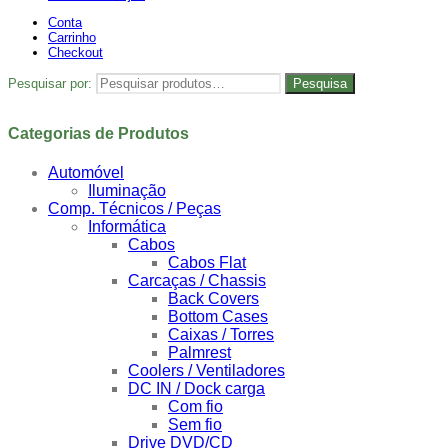
Conta
Carrinho
Checkout
Pesquisar por:
Pesquisa
Categorias de Produtos
Automóvel
Iluminação
Comp. Técnicos / Peças
Informática
Cabos
Cabos Flat
Carcaças / Chassis
Back Covers
Bottom Cases
Caixas / Torres
Palmrest
Coolers / Ventiladores
DC IN / Dock carga
Com fio
Sem fio
Drive DVD/CD