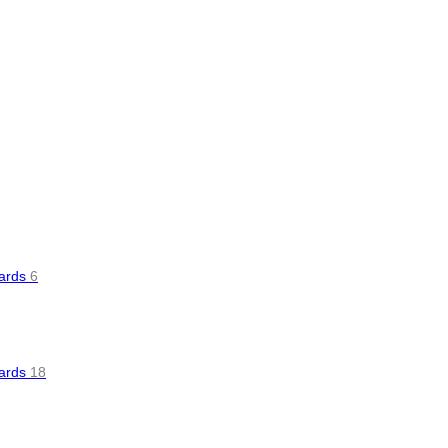
oards
6
oards
18