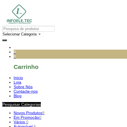
0
0
Carrinho
Inicio
Loja
Sobre Nós
Contacte-nos
Blog
Pesquisar Categorias
Novos Produtos
8
Em Promoção
0
Vários
0
Automóvel
6