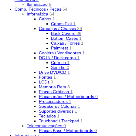
Iluminação
6
Comp. Técnicos / Peças
64
Informática
64
Cabos
1
Cabos Flat
1
Carcaças / Chassis
39
Back Covers
36
Bottom Cases
1
Caixas / Torres
1
Palmrest
1
Coolers / Ventiladores
1
DC IN / Dock carga
1
Com fio
1
Sem fio
0
Drive DVD/CD
1
Fontes
1
LCDs
9
Memoria Ram
8
Placas Gráficas
1
Placas mães / Motherboards
0
Processadores
1
Speakers / Colunas
1
Suportes diversos
1
Teclados
1
Touchpad / Trackpad
1
Telecomunicações
0
Placas Base / Motherboards
0
Informática
7