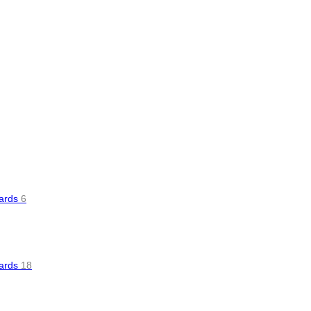
oards
6
oards
18