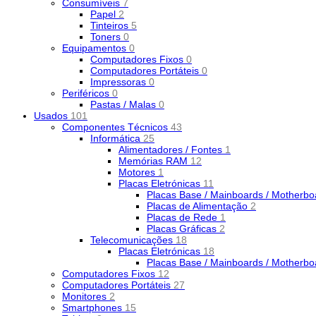
Consumíveis
7
Papel
2
Tinteiros
5
Toners
0
Equipamentos
0
Computadores Fixos
0
Computadores Portáteis
0
Impressoras
0
Periféricos
0
Pastas / Malas
0
Usados
101
Componentes Técnicos
43
Informática
25
Alimentadores / Fontes
1
Memórias RAM
12
Motores
1
Placas Eletrónicas
11
Placas Base / Mainboards / Motherb
Placas de Alimentação
2
Placas de Rede
1
Placas Gráficas
2
Telecomunicações
18
Placas Eletrónicas
18
Placas Base / Mainboards / Motherb
Computadores Fixos
12
Computadores Portáteis
27
Monitores
2
Smartphones
15