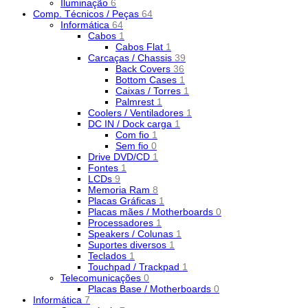
Iluminação
6
Comp. Técnicos / Peças
64
Informática
64
Cabos
1
Cabos Flat
1
Carcaças / Chassis
39
Back Covers
36
Bottom Cases
1
Caixas / Torres
1
Palmrest
1
Coolers / Ventiladores
1
DC IN / Dock carga
1
Com fio
1
Sem fio
0
Drive DVD/CD
1
Fontes
1
LCDs
9
Memoria Ram
8
Placas Gráficas
1
Placas mães / Motherboards
0
Processadores
1
Speakers / Colunas
1
Suportes diversos
1
Teclados
1
Touchpad / Trackpad
1
Telecomunicações
0
Placas Base / Motherboards
0
Informática
7