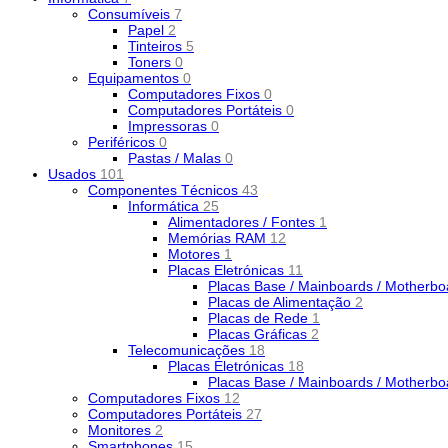
Consumíveis
7
Papel
2
Tinteiros
5
Toners
0
Equipamentos
0
Computadores Fixos
0
Computadores Portáteis
0
Impressoras
0
Periféricos
0
Pastas / Malas
0
Usados
101
Componentes Técnicos
43
Informática
25
Alimentadores / Fontes
1
Memórias RAM
12
Motores
1
Placas Eletrónicas
11
Placas Base / Mainboards / Motherb
Placas de Alimentação
2
Placas de Rede
1
Placas Gráficas
2
Telecomunicações
18
Placas Eletrónicas
18
Placas Base / Mainboards / Motherb
Computadores Fixos
12
Computadores Portáteis
27
Monitores
2
Smartphones
15