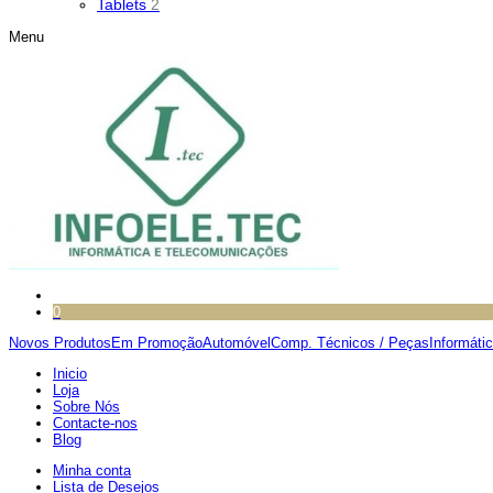
Tablets
2
Menu
0
Novos Produtos
Em Promoção
Automóvel
Comp. Técnicos / Peças
Informáti
Inicio
Loja
Sobre Nós
Contacte-nos
Blog
Minha conta
Lista de Desejos