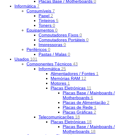
Placas Base / Motherboards
0
Informática
7
Consumíveis
7
Papel
2
Tinteiros
5
Toners
0
Equipamentos
0
Computadores Fixos
0
Computadores Portáteis
0
Impressoras
0
Periféricos
0
Pastas / Malas
0
Usados
101
Componentes Técnicos
43
Informática
25
Alimentadores / Fontes
1
Memórias RAM
12
Motores
1
Placas Eletrónicas
11
Placas Base / Mainboards /
Motherboards
6
Placas de Alimentação
2
Placas de Rede
1
Placas Gráficas
2
Telecomunicações
18
Placas Eletrónicas
18
Placas Base / Mainboards /
Motherboards
18