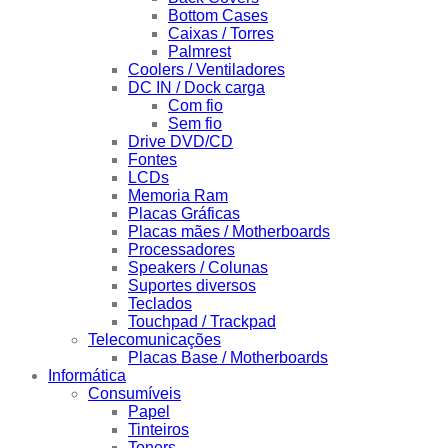
Bottom Cases
Caixas / Torres
Palmrest
Coolers / Ventiladores
DC IN / Dock carga
Com fio
Sem fio
Drive DVD/CD
Fontes
LCDs
Memoria Ram
Placas Gráficas
Placas mães / Motherboards
Processadores
Speakers / Colunas
Suportes diversos
Teclados
Touchpad / Trackpad
Telecomunicações
Placas Base / Motherboards
Informática
Consumíveis
Papel
Tinteiros
Toners