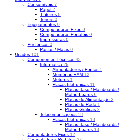
Consumíveis
7
Papel
2
Tinteiros
5
Toners
0
Equipamentos
0
Computadores Fixos
0
Computadores Portáteis
0
Impressoras
0
Periféricos
0
Pastas / Malas
0
Usados
101
Componentes Técnicos
43
Informática
25
Alimentadores / Fontes
1
Memórias RAM
12
Motores
1
Placas Eletrónicas
11
Placas Base / Mainboards /
Motherboards
6
Placas de Alimentação
2
Placas de Rede
1
Placas Gráficas
2
Telecomunicações
18
Placas Eletrónicas
18
Placas Base / Mainboards /
Motherboards
18
Computadores Fixos
12
Computadores Portáteis
27