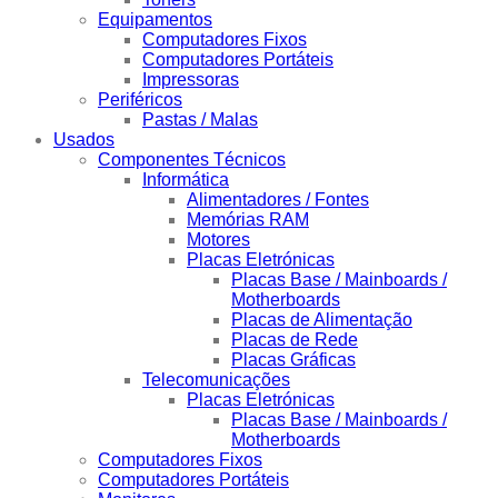
Equipamentos
Computadores Fixos
Computadores Portáteis
Impressoras
Periféricos
Pastas / Malas
Usados
Componentes Técnicos
Informática
Alimentadores / Fontes
Memórias RAM
Motores
Placas Eletrónicas
Placas Base / Mainboards /
Motherboards
Placas de Alimentação
Placas de Rede
Placas Gráficas
Telecomunicações
Placas Eletrónicas
Placas Base / Mainboards /
Motherboards
Computadores Fixos
Computadores Portáteis