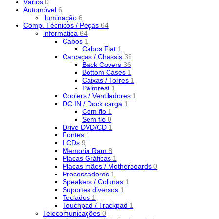
Vários
0
Automóvel
6
Iluminação
6
Comp. Técnicos / Peças
64
Informática
64
Cabos
1
Cabos Flat
1
Carcaças / Chassis
39
Back Covers
36
Bottom Cases
1
Caixas / Torres
1
Palmrest
1
Coolers / Ventiladores
1
DC IN / Dock carga
1
Com fio
1
Sem fio
0
Drive DVD/CD
1
Fontes
1
LCDs
9
Memoria Ram
8
Placas Gráficas
1
Placas mães / Motherboards
0
Processadores
1
Speakers / Colunas
1
Suportes diversos
1
Teclados
1
Touchpad / Trackpad
1
Telecomunicações
0