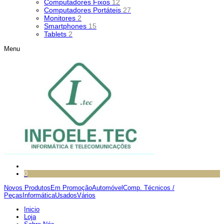
Computadores Fixos
12
Computadores Portáteis
27
Monitores
2
Smartphones
15
Tablets
2
Menu
0
Novos Produtos
Em Promoção
Automóvel
Comp. Técnicos /
Peças
Informática
Usados
Vários
Inicio
Loja