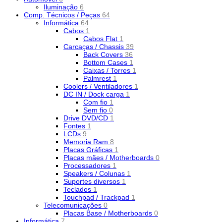
Iluminação
6
Comp. Técnicos / Peças
64
Informática
64
Cabos
1
Cabos Flat
1
Carcaças / Chassis
39
Back Covers
36
Bottom Cases
1
Caixas / Torres
1
Palmrest
1
Coolers / Ventiladores
1
DC IN / Dock carga
1
Com fio
1
Sem fio
0
Drive DVD/CD
1
Fontes
1
LCDs
9
Memoria Ram
8
Placas Gráficas
1
Placas mães / Motherboards
0
Processadores
1
Speakers / Colunas
1
Suportes diversos
1
Teclados
1
Touchpad / Trackpad
1
Telecomunicações
0
Placas Base / Motherboards
0
Informática
7