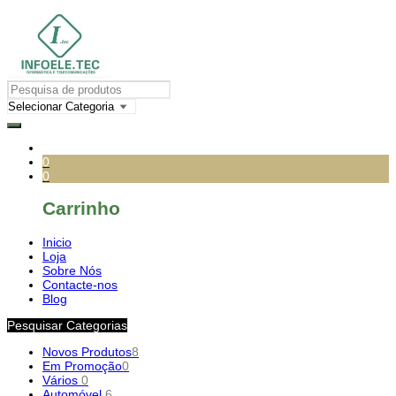
0
0
Carrinho
Inicio
Loja
Sobre Nós
Contacte-nos
Blog
Pesquisar Categorias
Novos Produtos
8
Em Promoção
0
Vários
0
Automóvel
6