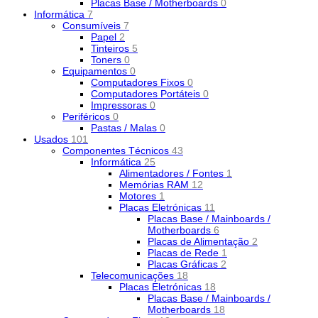
Placas Base / Motherboards
0
Informática
7
Consumíveis
7
Papel
2
Tinteiros
5
Toners
0
Equipamentos
0
Computadores Fixos
0
Computadores Portáteis
0
Impressoras
0
Periféricos
0
Pastas / Malas
0
Usados
101
Componentes Técnicos
43
Informática
25
Alimentadores / Fontes
1
Memórias RAM
12
Motores
1
Placas Eletrónicas
11
Placas Base / Mainboards /
Motherboards
6
Placas de Alimentação
2
Placas de Rede
1
Placas Gráficas
2
Telecomunicações
18
Placas Eletrónicas
18
Placas Base / Mainboards /
Motherboards
18