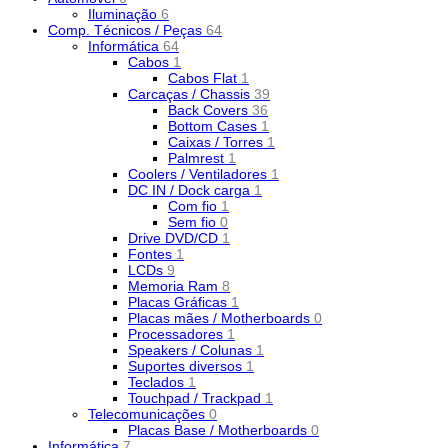
Iluminação
6
Comp. Técnicos / Peças
64
Informática
64
Cabos
1
Cabos Flat
1
Carcaças / Chassis
39
Back Covers
36
Bottom Cases
1
Caixas / Torres
1
Palmrest
1
Coolers / Ventiladores
1
DC IN / Dock carga
1
Com fio
1
Sem fio
0
Drive DVD/CD
1
Fontes
1
LCDs
9
Memoria Ram
8
Placas Gráficas
1
Placas mães / Motherboards
0
Processadores
1
Speakers / Colunas
1
Suportes diversos
1
Teclados
1
Touchpad / Trackpad
1
Telecomunicações
0
Placas Base / Motherboards
0
Informática
7