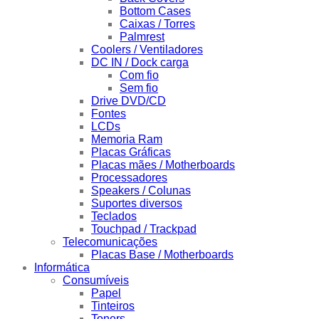
Bottom Cases
Caixas / Torres
Palmrest
Coolers / Ventiladores
DC IN / Dock carga
Com fio
Sem fio
Drive DVD/CD
Fontes
LCDs
Memoria Ram
Placas Gráficas
Placas mães / Motherboards
Processadores
Speakers / Colunas
Suportes diversos
Teclados
Touchpad / Trackpad
Telecomunicações
Placas Base / Motherboards
Informática
Consumíveis
Papel
Tinteiros
Toners