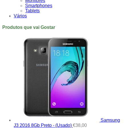
Monitores
Smartphones
Tablets
Vários
Produtos que vai Gostar
Samsung
J3 2016 8Gb Preto - (Usado)
€
38,00