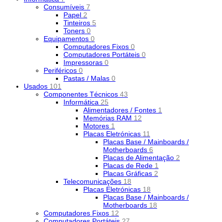
Consumíveis
7
Papel
2
Tinteiros
5
Toners
0
Equipamentos
0
Computadores Fixos
0
Computadores Portáteis
0
Impressoras
0
Periféricos
0
Pastas / Malas
0
Usados
101
Componentes Técnicos
43
Informática
25
Alimentadores / Fontes
1
Memórias RAM
12
Motores
1
Placas Eletrónicas
11
Placas Base / Mainboards /
Motherboards
6
Placas de Alimentação
2
Placas de Rede
1
Placas Gráficas
2
Telecomunicações
18
Placas Eletrónicas
18
Placas Base / Mainboards /
Motherboards
18
Computadores Fixos
12
Computadores Portáteis
27