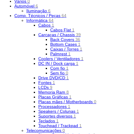
Vários
0
Automóvel
6
Iluminação
6
Comp. Técnicos / Peças
64
Informática
64
Cabos
1
Cabos Flat
1
Carcaças / Chassis
39
Back Covers
36
Bottom Cases
1
Caixas / Torres
1
Palmrest
1
Coolers / Ventiladores
1
DC IN / Dock carga
1
Com fio
1
Sem fio
0
Drive DVD/CD
1
Fontes
1
LCDs
9
Memoria Ram
8
Placas Gráficas
1
Placas mães / Motherboards
0
Processadores
1
Speakers / Colunas
1
Suportes diversos
1
Teclados
1
Touchpad / Trackpad
1
Telecomunicações
0