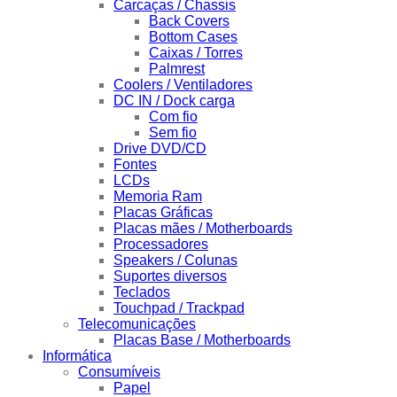
Carcaças / Chassis
Back Covers
Bottom Cases
Caixas / Torres
Palmrest
Coolers / Ventiladores
DC IN / Dock carga
Com fio
Sem fio
Drive DVD/CD
Fontes
LCDs
Memoria Ram
Placas Gráficas
Placas mães / Motherboards
Processadores
Speakers / Colunas
Suportes diversos
Teclados
Touchpad / Trackpad
Telecomunicações
Placas Base / Motherboards
Informática
Consumíveis
Papel