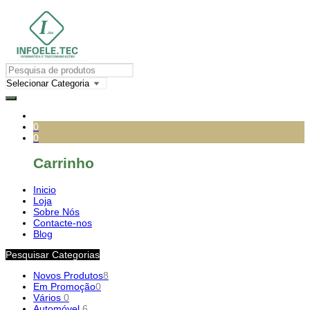
0
0
Carrinho
Inicio
Loja
Sobre Nós
Contacte-nos
Blog
Pesquisar Categorias
Novos Produtos
8
Em Promoção
0
Vários
0
Automóvel
6