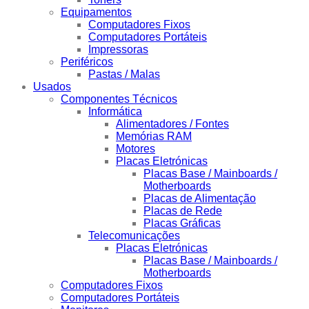
Equipamentos
Computadores Fixos
Computadores Portáteis
Impressoras
Periféricos
Pastas / Malas
Usados
Componentes Técnicos
Informática
Alimentadores / Fontes
Memórias RAM
Motores
Placas Eletrónicas
Placas Base / Mainboards /
Motherboards
Placas de Alimentação
Placas de Rede
Placas Gráficas
Telecomunicações
Placas Eletrónicas
Placas Base / Mainboards /
Motherboards
Computadores Fixos
Computadores Portáteis