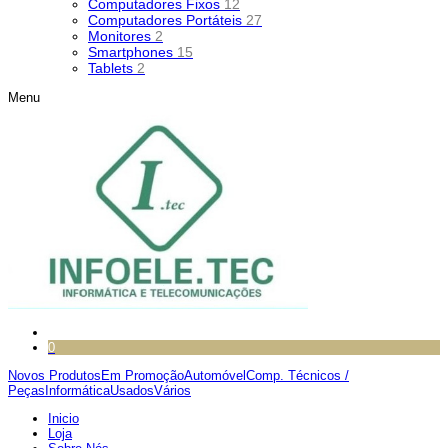
Computadores Fixos
12
Computadores Portáteis
27
Monitores
2
Smartphones
15
Tablets
2
Menu
0
Novos Produtos
Em Promoção
Automóvel
Comp. Técnicos /
Peças
Informática
Usados
Vários
Inicio
Loja