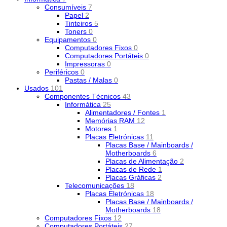
Consumíveis
7
Papel
2
Tinteiros
5
Toners
0
Equipamentos
0
Computadores Fixos
0
Computadores Portáteis
0
Impressoras
0
Periféricos
0
Pastas / Malas
0
Usados
101
Componentes Técnicos
43
Informática
25
Alimentadores / Fontes
1
Memórias RAM
12
Motores
1
Placas Eletrónicas
11
Placas Base / Mainboards /
Motherboards
6
Placas de Alimentação
2
Placas de Rede
1
Placas Gráficas
2
Telecomunicações
18
Placas Eletrónicas
18
Placas Base / Mainboards /
Motherboards
18
Computadores Fixos
12
Computadores Portáteis
27