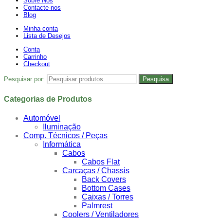
Sobre Nós
Contacte-nos
Blog
Minha conta
Lista de Desejos
Conta
Carrinho
Checkout
Pesquisar por:
Pesquisa
Categorias de Produtos
Automóvel
Iluminação
Comp. Técnicos / Peças
Informática
Cabos
Cabos Flat
Carcaças / Chassis
Back Covers
Bottom Cases
Caixas / Torres
Palmrest
Coolers / Ventiladores