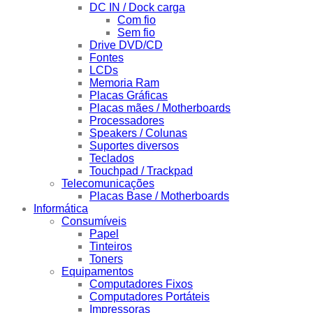
DC IN / Dock carga
Com fio
Sem fio
Drive DVD/CD
Fontes
LCDs
Memoria Ram
Placas Gráficas
Placas mães / Motherboards
Processadores
Speakers / Colunas
Suportes diversos
Teclados
Touchpad / Trackpad
Telecomunicações
Placas Base / Motherboards
Informática
Consumíveis
Papel
Tinteiros
Toners
Equipamentos
Computadores Fixos
Computadores Portáteis
Impressoras