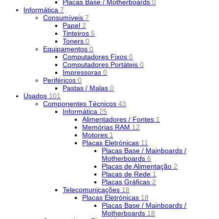
Placas Base / Motherboards
0
Informática
7
Consumíveis
7
Papel
2
Tinteiros
5
Toners
0
Equipamentos
0
Computadores Fixos
0
Computadores Portáteis
0
Impressoras
0
Periféricos
0
Pastas / Malas
0
Usados
101
Componentes Técnicos
43
Informática
25
Alimentadores / Fontes
1
Memórias RAM
12
Motores
1
Placas Eletrónicas
11
Placas Base / Mainboards /
Motherboards
6
Placas de Alimentação
2
Placas de Rede
1
Placas Gráficas
2
Telecomunicações
18
Placas Eletrónicas
18
Placas Base / Mainboards /
Motherboards
18