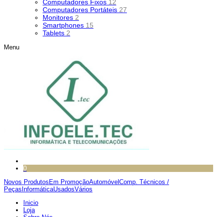
Computadores Fixos
12
Computadores Portáteis
27
Monitores
2
Smartphones
15
Tablets
2
Menu
0
Novos Produtos
Em Promoção
Automóvel
Comp. Técnicos /
Peças
Informática
Usados
Vários
Inicio
Loja