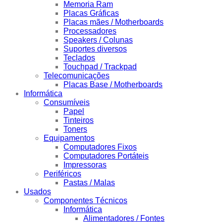
Memoria Ram
Placas Gráficas
Placas mães / Motherboards
Processadores
Speakers / Colunas
Suportes diversos
Teclados
Touchpad / Trackpad
Telecomunicações
Placas Base / Motherboards
Informática
Consumíveis
Papel
Tinteiros
Toners
Equipamentos
Computadores Fixos
Computadores Portáteis
Impressoras
Periféricos
Pastas / Malas
Usados
Componentes Técnicos
Informática
Alimentadores / Fontes