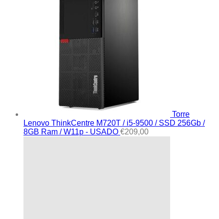
Torre
Lenovo ThinkCentre M720T / i5-9500 / SSD 256Gb /
8GB Ram / W11p - USADO
€
209,00