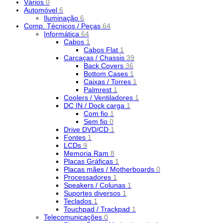
Vários
0
Automóvel
6
Iluminação
6
Comp. Técnicos / Peças
64
Informática
64
Cabos
1
Cabos Flat
1
Carcaças / Chassis
39
Back Covers
36
Bottom Cases
1
Caixas / Torres
1
Palmrest
1
Coolers / Ventiladores
1
DC IN / Dock carga
1
Com fio
1
Sem fio
0
Drive DVD/CD
1
Fontes
1
LCDs
9
Memoria Ram
8
Placas Gráficas
1
Placas mães / Motherboards
0
Processadores
1
Speakers / Colunas
1
Suportes diversos
1
Teclados
1
Touchpad / Trackpad
1
Telecomunicações
0