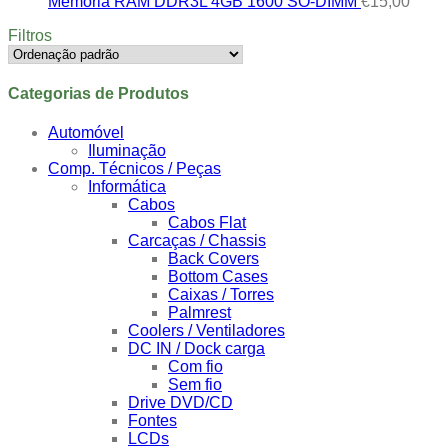
Memória RAM DDR3L 4GB 1600 SO-DIMM
€
15,00
Filtros
Categorias de Produtos
Automóvel
Iluminação
Comp. Técnicos / Peças
Informática
Cabos
Cabos Flat
Carcaças / Chassis
Back Covers
Bottom Cases
Caixas / Torres
Palmrest
Coolers / Ventiladores
DC IN / Dock carga
Com fio
Sem fio
Drive DVD/CD
Fontes
LCDs