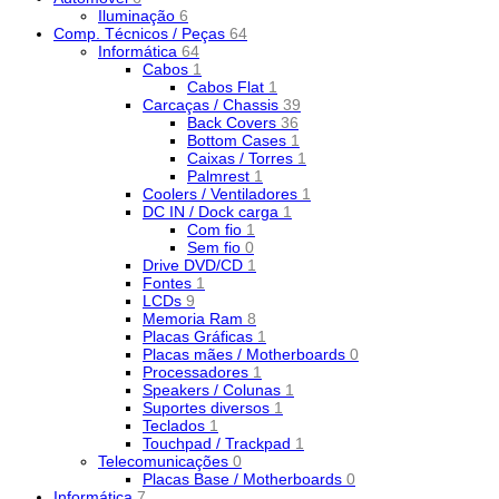
Iluminação
6
Comp. Técnicos / Peças
64
Informática
64
Cabos
1
Cabos Flat
1
Carcaças / Chassis
39
Back Covers
36
Bottom Cases
1
Caixas / Torres
1
Palmrest
1
Coolers / Ventiladores
1
DC IN / Dock carga
1
Com fio
1
Sem fio
0
Drive DVD/CD
1
Fontes
1
LCDs
9
Memoria Ram
8
Placas Gráficas
1
Placas mães / Motherboards
0
Processadores
1
Speakers / Colunas
1
Suportes diversos
1
Teclados
1
Touchpad / Trackpad
1
Telecomunicações
0
Placas Base / Motherboards
0
Informática
7