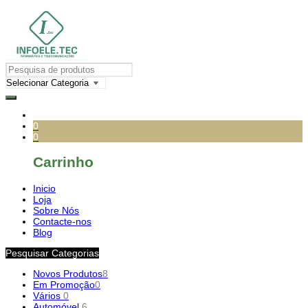
0
0
Carrinho
Inicio
Loja
Sobre Nós
Contacte-nos
Blog
Pesquisar Categorias
Novos Produtos
8
Em Promoção
0
Vários
0
Automóvel
6