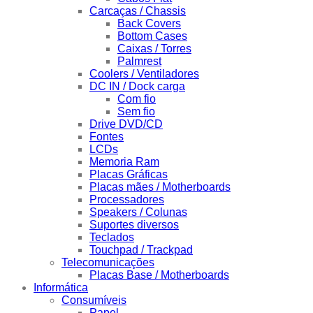
Carcaças / Chassis
Back Covers
Bottom Cases
Caixas / Torres
Palmrest
Coolers / Ventiladores
DC IN / Dock carga
Com fio
Sem fio
Drive DVD/CD
Fontes
LCDs
Memoria Ram
Placas Gráficas
Placas mães / Motherboards
Processadores
Speakers / Colunas
Suportes diversos
Teclados
Touchpad / Trackpad
Telecomunicações
Placas Base / Motherboards
Informática
Consumíveis
Papel