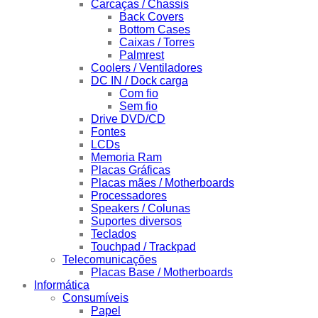
Carcaças / Chassis
Back Covers
Bottom Cases
Caixas / Torres
Palmrest
Coolers / Ventiladores
DC IN / Dock carga
Com fio
Sem fio
Drive DVD/CD
Fontes
LCDs
Memoria Ram
Placas Gráficas
Placas mães / Motherboards
Processadores
Speakers / Colunas
Suportes diversos
Teclados
Touchpad / Trackpad
Telecomunicações
Placas Base / Motherboards
Informática
Consumíveis
Papel