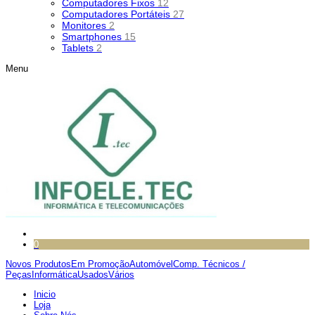
Computadores Fixos
12
Computadores Portáteis
27
Monitores
2
Smartphones
15
Tablets
2
Menu
0
Novos Produtos
Em Promoção
Automóvel
Comp. Técnicos /
Peças
Informática
Usados
Vários
Inicio
Loja