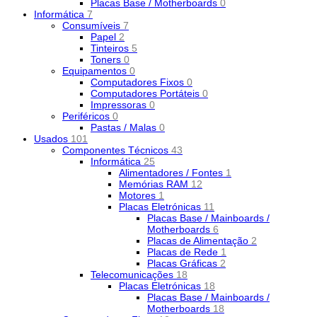
Placas Base / Motherboards
0
Informática
7
Consumíveis
7
Papel
2
Tinteiros
5
Toners
0
Equipamentos
0
Computadores Fixos
0
Computadores Portáteis
0
Impressoras
0
Periféricos
0
Pastas / Malas
0
Usados
101
Componentes Técnicos
43
Informática
25
Alimentadores / Fontes
1
Memórias RAM
12
Motores
1
Placas Eletrónicas
11
Placas Base / Mainboards /
Motherboards
6
Placas de Alimentação
2
Placas de Rede
1
Placas Gráficas
2
Telecomunicações
18
Placas Eletrónicas
18
Placas Base / Mainboards /
Motherboards
18