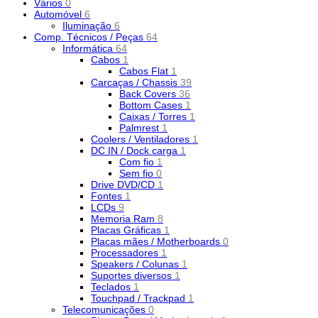
Vários
0
Automóvel
6
Iluminação
6
Comp. Técnicos / Peças
64
Informática
64
Cabos
1
Cabos Flat
1
Carcaças / Chassis
39
Back Covers
36
Bottom Cases
1
Caixas / Torres
1
Palmrest
1
Coolers / Ventiladores
1
DC IN / Dock carga
1
Com fio
1
Sem fio
0
Drive DVD/CD
1
Fontes
1
LCDs
9
Memoria Ram
8
Placas Gráficas
1
Placas mães / Motherboards
0
Processadores
1
Speakers / Colunas
1
Suportes diversos
1
Teclados
1
Touchpad / Trackpad
1
Telecomunicações
0