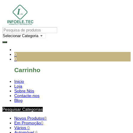
0
0
Carrinho
Inicio
Loja
Sobre Nós
Contacte-nos
Blog
Pesquisar Categorias
Novos Produtos
8
Em Promoção
0
Vários
0
Automóvel
6