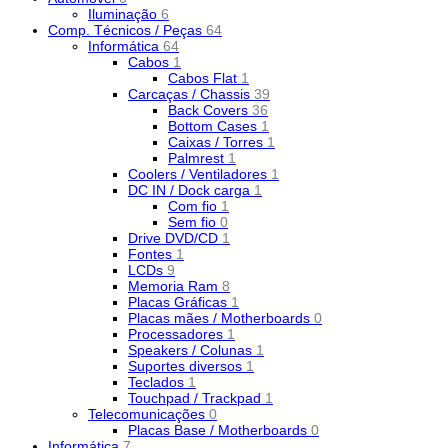
Iluminação
6
Comp. Técnicos / Peças
64
Informática
64
Cabos
1
Cabos Flat
1
Carcaças / Chassis
39
Back Covers
36
Bottom Cases
1
Caixas / Torres
1
Palmrest
1
Coolers / Ventiladores
1
DC IN / Dock carga
1
Com fio
1
Sem fio
0
Drive DVD/CD
1
Fontes
1
LCDs
9
Memoria Ram
8
Placas Gráficas
1
Placas mães / Motherboards
0
Processadores
1
Speakers / Colunas
1
Suportes diversos
1
Teclados
1
Touchpad / Trackpad
1
Telecomunicações
0
Placas Base / Motherboards
0
Informática
7