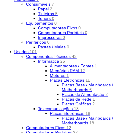
Consumíveis
7
Papel
2
Tinteiros
5
Toners
0
Equipamentos
0
Computadores Fixos
0
Computadores Portáteis
0
Impressoras
0
Periféricos
0
Pastas / Malas
0
Usados
101
Componentes Técnicos
43
Informática
25
Alimentadores / Fontes
1
Memórias RAM
12
Motores
1
Placas Eletrónicas
11
Placas Base / Mainboards /
Motherboards
6
Placas de Alimentação
2
Placas de Rede
1
Placas Gráficas
2
Telecomunicações
18
Placas Eletrónicas
18
Placas Base / Mainboards /
Motherboards
18
Computadores Fixos
12
Computadores Portáteis
27