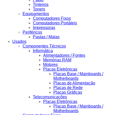
Tinteiros
Toners
Equipamentos
Computadores Fixos
Computadores Portáteis
Impressoras
Periféricos
Pastas / Malas
Usados
Componentes Técnicos
Informática
Alimentadores / Fontes
Memórias RAM
Motores
Placas Eletrónicas
Placas Base / Mainboards /
Motherboards
Placas de Alimentação
Placas de Rede
Placas Gráficas
Telecomunicações
Placas Eletrónicas
Placas Base / Mainboards /
Motherboards