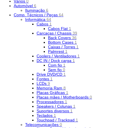
Vários
0
Automóvel
6
Iluminação
6
Comp. Técnicos / Peças
64
Informática
64
Cabos
1
Cabos Flat
1
Carcaças / Chassis
39
Back Covers
36
Bottom Cases
1
Caixas / Torres
1
Palmrest
1
Coolers / Ventiladores
1
DC IN / Dock carga
1
Com fio
1
Sem fio
0
Drive DVD/CD
1
Fontes
1
LCDs
9
Memoria Ram
8
Placas Gráficas
1
Placas mães / Motherboards
0
Processadores
1
Speakers / Colunas
1
Suportes diversos
1
Teclados
1
Touchpad / Trackpad
1
Telecomunicações
0