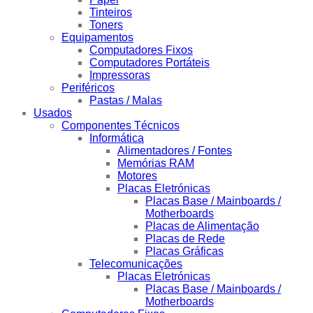
Tinteiros
Toners
Equipamentos
Computadores Fixos
Computadores Portáteis
Impressoras
Periféricos
Pastas / Malas
Usados
Componentes Técnicos
Informática
Alimentadores / Fontes
Memórias RAM
Motores
Placas Eletrónicas
Placas Base / Mainboards /
Motherboards
Placas de Alimentação
Placas de Rede
Placas Gráficas
Telecomunicações
Placas Eletrónicas
Placas Base / Mainboards /
Motherboards