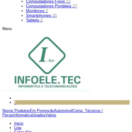
Computadores Fixos
12
Computadores Portáteis
27
Monitores
2
Smartphones
15
Tablets
2
Menu
0
Novos Produtos
Em Promoção
Automóvel
Comp. Técnicos /
Peças
Informática
Usados
Vários
Inicio
Loja