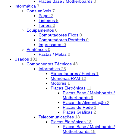
Placas Base / Motherboards
0
Informática
7
Consumíveis
7
Papel
2
Tinteiros
5
Toners
0
Equipamentos
0
Computadores Fixos
0
Computadores Portáteis
0
Impressoras
0
Periféricos
0
Pastas / Malas
0
Usados
101
Componentes Técnicos
43
Informática
25
Alimentadores / Fontes
1
Memórias RAM
12
Motores
1
Placas Eletrónicas
11
Placas Base / Mainboards /
Motherboards
6
Placas de Alimentação
2
Placas de Rede
1
Placas Gráficas
2
Telecomunicações
18
Placas Eletrónicas
18
Placas Base / Mainboards /
Motherboards
18