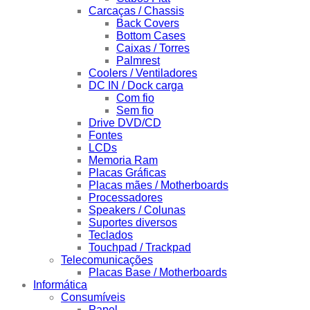
Carcaças / Chassis
Back Covers
Bottom Cases
Caixas / Torres
Palmrest
Coolers / Ventiladores
DC IN / Dock carga
Com fio
Sem fio
Drive DVD/CD
Fontes
LCDs
Memoria Ram
Placas Gráficas
Placas mães / Motherboards
Processadores
Speakers / Colunas
Suportes diversos
Teclados
Touchpad / Trackpad
Telecomunicações
Placas Base / Motherboards
Informática
Consumíveis
Papel