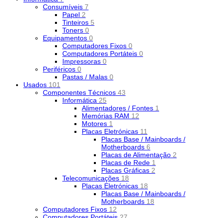
Consumíveis
7
Papel
2
Tinteiros
5
Toners
0
Equipamentos
0
Computadores Fixos
0
Computadores Portáteis
0
Impressoras
0
Periféricos
0
Pastas / Malas
0
Usados
101
Componentes Técnicos
43
Informática
25
Alimentadores / Fontes
1
Memórias RAM
12
Motores
1
Placas Eletrónicas
11
Placas Base / Mainboards /
Motherboards
6
Placas de Alimentação
2
Placas de Rede
1
Placas Gráficas
2
Telecomunicações
18
Placas Eletrónicas
18
Placas Base / Mainboards /
Motherboards
18
Computadores Fixos
12
Computadores Portáteis
27