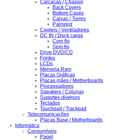
Carcaças / Chassis
Back Covers
Bottom Cases
Caixas / Torres
Palmrest
Coolers / Ventiladores
DC IN / Dock carga
Com fio
Sem fio
Drive DVD/CD
Fontes
LCDs
Memoria Ram
Placas Gráficas
Placas mães / Motherboards
Processadores
Speakers / Colunas
Suportes diversos
Teclados
Touchpad / Trackpad
Telecomunicações
Placas Base / Motherboards
Informática
Consumíveis
Papel