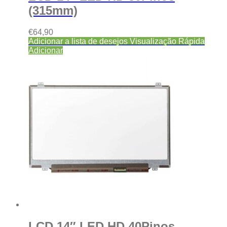
(315mm)
€
64,90
Adicionar a lista de desejos
Visualização Rápida
Adicionar
LCD 14″ LED HD 40Pinos