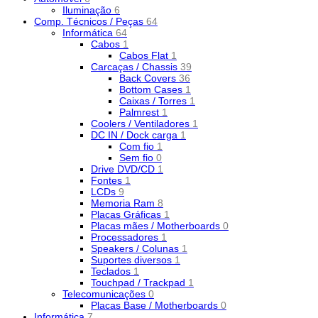
Iluminação
6
Comp. Técnicos / Peças
64
Informática
64
Cabos
1
Cabos Flat
1
Carcaças / Chassis
39
Back Covers
36
Bottom Cases
1
Caixas / Torres
1
Palmrest
1
Coolers / Ventiladores
1
DC IN / Dock carga
1
Com fio
1
Sem fio
0
Drive DVD/CD
1
Fontes
1
LCDs
9
Memoria Ram
8
Placas Gráficas
1
Placas mães / Motherboards
0
Processadores
1
Speakers / Colunas
1
Suportes diversos
1
Teclados
1
Touchpad / Trackpad
1
Telecomunicações
0
Placas Base / Motherboards
0
Informática
7