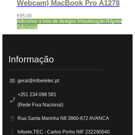
Webcam) MacBook Pro A1278
€
95,00
Adicionar a lista de desejos
Visualização Rápida
Adicionar
Informação
geral@infoeletec.pt
+351 234 098 581
(Rede Fixa Nacional)
Rua Santa Marinha N8 3860-672 AVANCA
Infoele.TEC - Carlos Pinho NIF 232290040