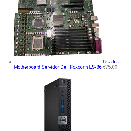
Usado -
Motherboard Servidor Dell Foxconn LS-36
€
75,00