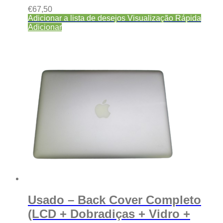
€
67,50
Adicionar a lista de desejos
Visualização Rápida
Adicionar
Usado – Back Cover Completo
(LCD + Dobradiças + Vidro +