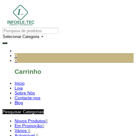
0
0
Carrinho
Inicio
Loja
Sobre Nós
Contacte-nos
Blog
Pesquisar Categorias
Novos Produtos
8
Em Promoção
0
Vários
0
Automóvel
6