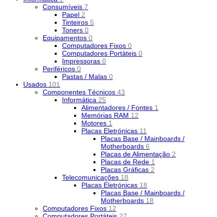
Consumíveis
7
Papel
2
Tinteiros
5
Toners
0
Equipamentos
0
Computadores Fixos
0
Computadores Portáteis
0
Impressoras
0
Periféricos
0
Pastas / Malas
0
Usados
101
Componentes Técnicos
43
Informática
25
Alimentadores / Fontes
1
Memórias RAM
12
Motores
1
Placas Eletrónicas
11
Placas Base / Mainboards /
Motherboards
6
Placas de Alimentação
2
Placas de Rede
1
Placas Gráficas
2
Telecomunicações
18
Placas Eletrónicas
18
Placas Base / Mainboards /
Motherboards
18
Computadores Fixos
12
Computadores Portáteis
27