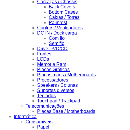
Carcaças / Chassis
Back Covers
Bottom Cases
Caixas / Torres
Palmrest
Coolers / Ventiladores
DC IN / Dock carga
Com fio
Sem fio
Drive DVD/CD
Fontes
LCDs
Memoria Ram
Placas Gráficas
Placas mães / Motherboards
Processadores
Speakers / Colunas
Suportes diversos
Teclados
Touchpad / Trackpad
Telecomunicações
Placas Base / Motherboards
Informática
Consumíveis
Papel