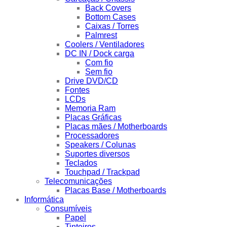
Back Covers
Bottom Cases
Caixas / Torres
Palmrest
Coolers / Ventiladores
DC IN / Dock carga
Com fio
Sem fio
Drive DVD/CD
Fontes
LCDs
Memoria Ram
Placas Gráficas
Placas mães / Motherboards
Processadores
Speakers / Colunas
Suportes diversos
Teclados
Touchpad / Trackpad
Telecomunicações
Placas Base / Motherboards
Informática
Consumíveis
Papel
Tinteiros