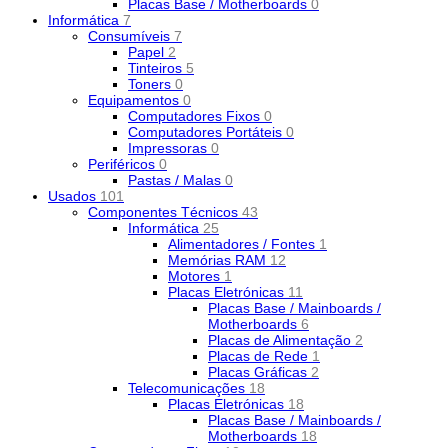
Placas Base / Motherboards
0
Informática
7
Consumíveis
7
Papel
2
Tinteiros
5
Toners
0
Equipamentos
0
Computadores Fixos
0
Computadores Portáteis
0
Impressoras
0
Periféricos
0
Pastas / Malas
0
Usados
101
Componentes Técnicos
43
Informática
25
Alimentadores / Fontes
1
Memórias RAM
12
Motores
1
Placas Eletrónicas
11
Placas Base / Mainboards /
Motherboards
6
Placas de Alimentação
2
Placas de Rede
1
Placas Gráficas
2
Telecomunicações
18
Placas Eletrónicas
18
Placas Base / Mainboards /
Motherboards
18