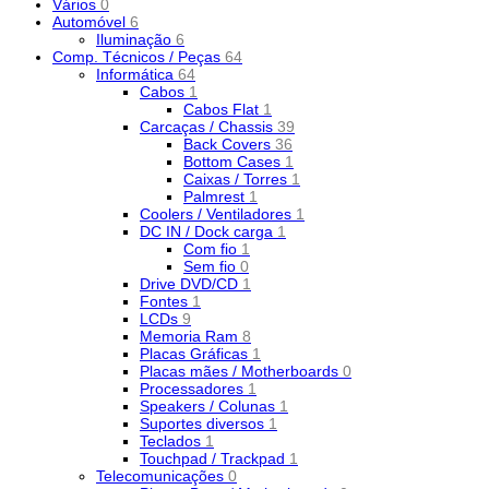
Vários
0
Automóvel
6
Iluminação
6
Comp. Técnicos / Peças
64
Informática
64
Cabos
1
Cabos Flat
1
Carcaças / Chassis
39
Back Covers
36
Bottom Cases
1
Caixas / Torres
1
Palmrest
1
Coolers / Ventiladores
1
DC IN / Dock carga
1
Com fio
1
Sem fio
0
Drive DVD/CD
1
Fontes
1
LCDs
9
Memoria Ram
8
Placas Gráficas
1
Placas mães / Motherboards
0
Processadores
1
Speakers / Colunas
1
Suportes diversos
1
Teclados
1
Touchpad / Trackpad
1
Telecomunicações
0