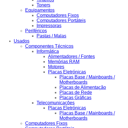
Toners
Equipamentos
Computadores Fixos
Computadores Portáteis
Impressoras
Periféricos
Pastas / Malas
Usados
Componentes Técnicos
Informática
Alimentadores / Fontes
Memórias RAM
Motores
Placas Eletrónicas
Placas Base / Mainboards /
Motherboards
Placas de Alimentação
Placas de Rede
Placas Gráficas
Telecomunicações
Placas Eletrónicas
Placas Base / Mainboards /
Motherboards
Computadores Fixos