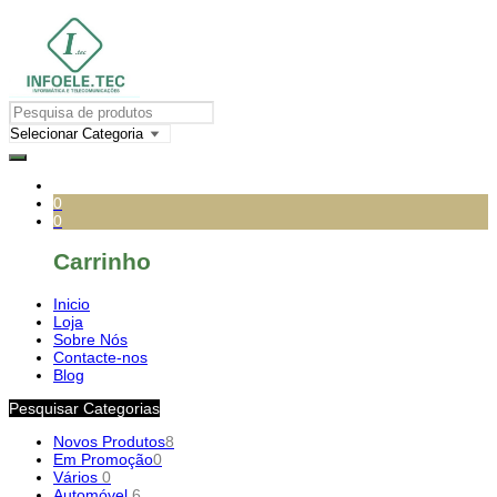
0
0
Carrinho
Inicio
Loja
Sobre Nós
Contacte-nos
Blog
Pesquisar Categorias
Novos Produtos
8
Em Promoção
0
Vários
0
Automóvel
6