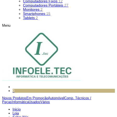
Computadores Fixos
12
Computadores Portáteis
27
Monitores
2
Smartphones
15
Tablets
2
Menu
0
Novos Produtos
Em Promoção
Automóvel
Comp. Técnicos /
Peças
Informática
Usados
Vários
Inicio
Loja