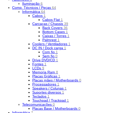
Iluminação
6
Comp. Técnicos / Peças
64
Informática
64
Cabos
1
Cabos Flat
1
Carcaças / Chassis
39
Back Covers
36
Bottom Cases
1
Caixas / Torres
1
Palmrest
1
Coolers / Ventiladores
1
DC IN / Dock carga
1
Com fio
1
Sem fio
0
Drive DVD/CD
1
Fontes
1
LCDs
9
Memoria Ram
8
Placas Gráficas
1
Placas mães / Motherboards
0
Processadores
1
Speakers / Colunas
1
Suportes diversos
1
Teclados
1
Touchpad / Trackpad
1
Telecomunicações
0
Placas Base / Motherboards
0
Informática
7