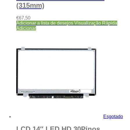
(315mm)
€
67,50
Adicionar a lista de desejos
Visualização Rápida
Adicionar
Esgotado
LCD 14″ LED HD 30Pinos