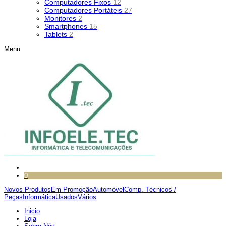
Computadores Fixos
12
Computadores Portáteis
27
Monitores
2
Smartphones
15
Tablets
2
Menu
0
Novos Produtos
Em Promoção
Automóvel
Comp. Técnicos /
Peças
Informática
Usados
Vários
Inicio
Loja