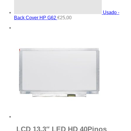
Usado -
Back Cover HP G62
€
25,00
LCD 13.3″ LED HD 40Pinos