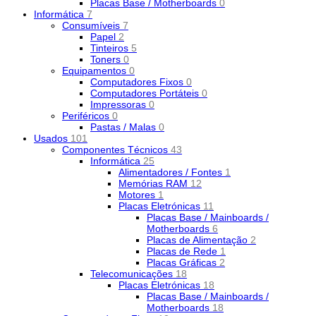
Placas Base / Motherboards
0
Informática
7
Consumíveis
7
Papel
2
Tinteiros
5
Toners
0
Equipamentos
0
Computadores Fixos
0
Computadores Portáteis
0
Impressoras
0
Periféricos
0
Pastas / Malas
0
Usados
101
Componentes Técnicos
43
Informática
25
Alimentadores / Fontes
1
Memórias RAM
12
Motores
1
Placas Eletrónicas
11
Placas Base / Mainboards /
Motherboards
6
Placas de Alimentação
2
Placas de Rede
1
Placas Gráficas
2
Telecomunicações
18
Placas Eletrónicas
18
Placas Base / Mainboards /
Motherboards
18