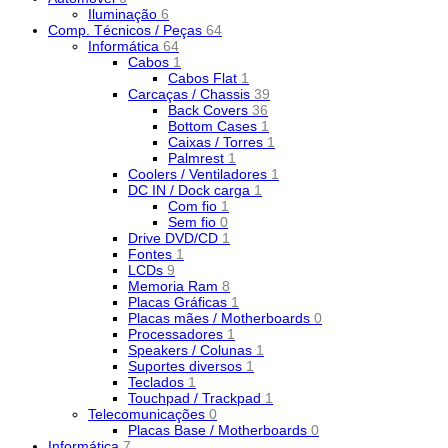
Iluminação
6
Comp. Técnicos / Peças
64
Informática
64
Cabos
1
Cabos Flat
1
Carcaças / Chassis
39
Back Covers
36
Bottom Cases
1
Caixas / Torres
1
Palmrest
1
Coolers / Ventiladores
1
DC IN / Dock carga
1
Com fio
1
Sem fio
0
Drive DVD/CD
1
Fontes
1
LCDs
9
Memoria Ram
8
Placas Gráficas
1
Placas mães / Motherboards
0
Processadores
1
Speakers / Colunas
1
Suportes diversos
1
Teclados
1
Touchpad / Trackpad
1
Telecomunicações
0
Placas Base / Motherboards
0
Informática
7