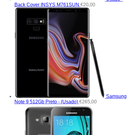
Back Cover INSYS M761SUN
€
20,00
Samsung
Note 9 512Gb Preto - (Usado)
€
265,00