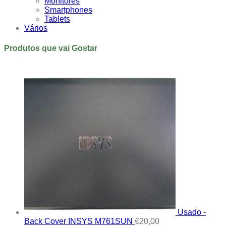
Monitores
Smartphones
Tablets
Vários
Produtos que vai Gostar
Usado -
Back Cover INSYS M761SUN
€
20,00