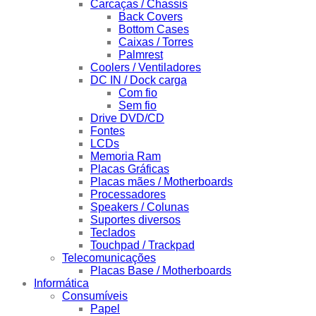
Carcaças / Chassis
Back Covers
Bottom Cases
Caixas / Torres
Palmrest
Coolers / Ventiladores
DC IN / Dock carga
Com fio
Sem fio
Drive DVD/CD
Fontes
LCDs
Memoria Ram
Placas Gráficas
Placas mães / Motherboards
Processadores
Speakers / Colunas
Suportes diversos
Teclados
Touchpad / Trackpad
Telecomunicações
Placas Base / Motherboards
Informática
Consumíveis
Papel