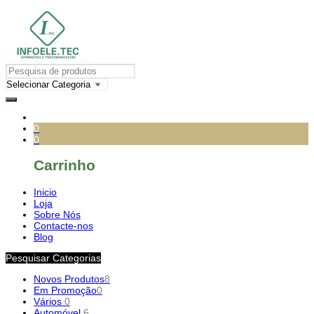
0
0
Carrinho
Inicio
Loja
Sobre Nós
Contacte-nos
Blog
Pesquisar Categorias
Novos Produtos
8
Em Promoção
0
Vários
0
Automóvel
6