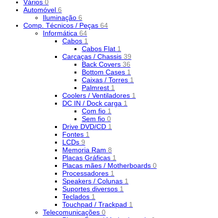
Vários
0
Automóvel
6
Iluminação
6
Comp. Técnicos / Peças
64
Informática
64
Cabos
1
Cabos Flat
1
Carcaças / Chassis
39
Back Covers
36
Bottom Cases
1
Caixas / Torres
1
Palmrest
1
Coolers / Ventiladores
1
DC IN / Dock carga
1
Com fio
1
Sem fio
0
Drive DVD/CD
1
Fontes
1
LCDs
9
Memoria Ram
8
Placas Gráficas
1
Placas mães / Motherboards
0
Processadores
1
Speakers / Colunas
1
Suportes diversos
1
Teclados
1
Touchpad / Trackpad
1
Telecomunicações
0