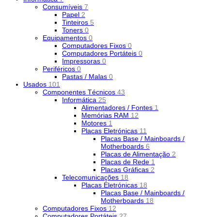
Consumíveis
7
Papel
2
Tinteiros
5
Toners
0
Equipamentos
0
Computadores Fixos
0
Computadores Portáteis
0
Impressoras
0
Periféricos
0
Pastas / Malas
0
Usados
101
Componentes Técnicos
43
Informática
25
Alimentadores / Fontes
1
Memórias RAM
12
Motores
1
Placas Eletrónicas
11
Placas Base / Mainboards /
Motherboards
6
Placas de Alimentação
2
Placas de Rede
1
Placas Gráficas
2
Telecomunicações
18
Placas Eletrónicas
18
Placas Base / Mainboards /
Motherboards
18
Computadores Fixos
12
Computadores Portáteis
27