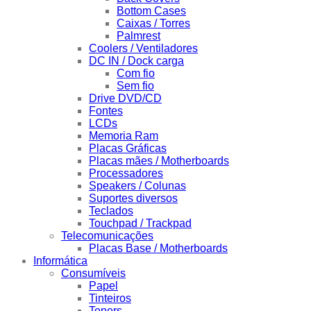
Bottom Cases
Caixas / Torres
Palmrest
Coolers / Ventiladores
DC IN / Dock carga
Com fio
Sem fio
Drive DVD/CD
Fontes
LCDs
Memoria Ram
Placas Gráficas
Placas mães / Motherboards
Processadores
Speakers / Colunas
Suportes diversos
Teclados
Touchpad / Trackpad
Telecomunicações
Placas Base / Motherboards
Informática
Consumíveis
Papel
Tinteiros
Toners