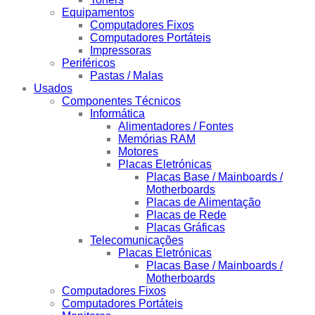
Equipamentos
Computadores Fixos
Computadores Portáteis
Impressoras
Periféricos
Pastas / Malas
Usados
Componentes Técnicos
Informática
Alimentadores / Fontes
Memórias RAM
Motores
Placas Eletrónicas
Placas Base / Mainboards /
Motherboards
Placas de Alimentação
Placas de Rede
Placas Gráficas
Telecomunicações
Placas Eletrónicas
Placas Base / Mainboards /
Motherboards
Computadores Fixos
Computadores Portáteis