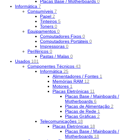
Placas Base / Motherboards
0
Informática
7
Consumíveis
7
Papel
2
Tinteiros
5
Toners
0
Equipamentos
0
Computadores Fixos
0
Computadores Portáteis
0
Impressoras
0
Periféricos
0
Pastas / Malas
0
Usados
101
Componentes Técnicos
43
Informática
25
Alimentadores / Fontes
1
Memórias RAM
12
Motores
1
Placas Eletrónicas
11
Placas Base / Mainboards /
Motherboards
6
Placas de Alimentação
2
Placas de Rede
1
Placas Gráficas
2
Telecomunicações
18
Placas Eletrónicas
18
Placas Base / Mainboards /
Motherboards
18