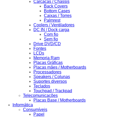
Carcaças / Chassis
Back Covers
Bottom Cases
Caixas / Torres
Palmrest
Coolers / Ventiladores
DC IN / Dock carga
Com fio
Sem fio
Drive DVD/CD
Fontes
LCDs
Memoria Ram
Placas Gráficas
Placas mães / Motherboards
Processadores
Speakers / Colunas
Suportes diversos
Teclados
Touchpad / Trackpad
Telecomunicações
Placas Base / Motherboards
Informática
Consumíveis
Papel