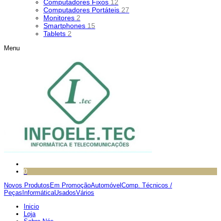
Computadores Fixos
12
Computadores Portáteis
27
Monitores
2
Smartphones
15
Tablets
2
Menu
0
Novos Produtos
Em Promoção
Automóvel
Comp. Técnicos /
Peças
Informática
Usados
Vários
Inicio
Loja