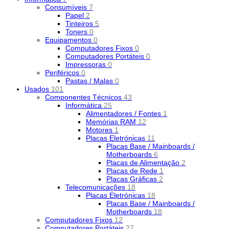
Consumíveis
7
Papel
2
Tinteiros
5
Toners
0
Equipamentos
0
Computadores Fixos
0
Computadores Portáteis
0
Impressoras
0
Periféricos
0
Pastas / Malas
0
Usados
101
Componentes Técnicos
43
Informática
25
Alimentadores / Fontes
1
Memórias RAM
12
Motores
1
Placas Eletrónicas
11
Placas Base / Mainboards /
Motherboards
6
Placas de Alimentação
2
Placas de Rede
1
Placas Gráficas
2
Telecomunicações
18
Placas Eletrónicas
18
Placas Base / Mainboards /
Motherboards
18
Computadores Fixos
12
Computadores Portáteis
27