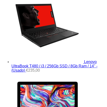
Lenovo
UltraBook T480 / i3 / 256Gb SSD / 8Gb Ram / 14" -
(Usado)
€
235,00