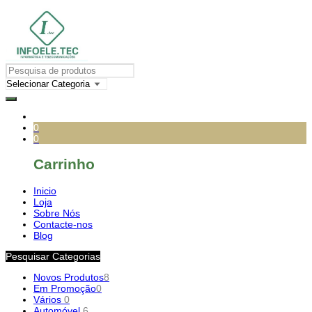
0
0
Carrinho
Inicio
Loja
Sobre Nós
Contacte-nos
Blog
Pesquisar Categorias
Novos Produtos
8
Em Promoção
0
Vários
0
Automóvel
6