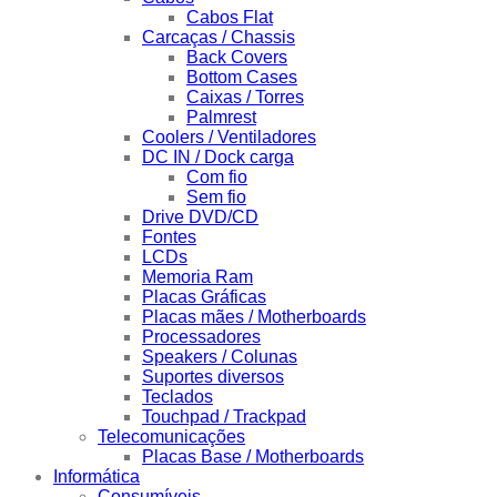
Cabos Flat
Carcaças / Chassis
Back Covers
Bottom Cases
Caixas / Torres
Palmrest
Coolers / Ventiladores
DC IN / Dock carga
Com fio
Sem fio
Drive DVD/CD
Fontes
LCDs
Memoria Ram
Placas Gráficas
Placas mães / Motherboards
Processadores
Speakers / Colunas
Suportes diversos
Teclados
Touchpad / Trackpad
Telecomunicações
Placas Base / Motherboards
Informática
Consumíveis