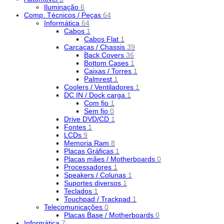
Iluminação
6
Comp. Técnicos / Peças
64
Informática
64
Cabos
1
Cabos Flat
1
Carcaças / Chassis
39
Back Covers
36
Bottom Cases
1
Caixas / Torres
1
Palmrest
1
Coolers / Ventiladores
1
DC IN / Dock carga
1
Com fio
1
Sem fio
0
Drive DVD/CD
1
Fontes
1
LCDs
9
Memoria Ram
8
Placas Gráficas
1
Placas mães / Motherboards
0
Processadores
1
Speakers / Colunas
1
Suportes diversos
1
Teclados
1
Touchpad / Trackpad
1
Telecomunicações
0
Placas Base / Motherboards
0
Informática
7