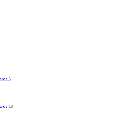
oards
6
oards
18