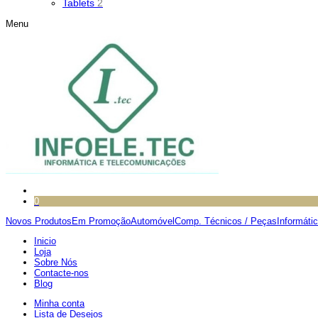
Tablets
2
Menu
0
Novos Produtos
Em Promoção
Automóvel
Comp. Técnicos / Peças
Informáti
Inicio
Loja
Sobre Nós
Contacte-nos
Blog
Minha conta
Lista de Desejos