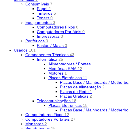
Consumíveis
7
Papel
2
Tinteiros
5
Toners
0
Equipamentos
0
Computadores Fixos
0
Computadores Portáteis
0
Impressoras
0
Periféricos
0
Pastas / Malas
0
Usados
101
Componentes Técnicos
43
Informática
25
Alimentadores / Fontes
1
Memórias RAM
12
Motores
1
Placas Eletrónicas
11
Placas Base / Mainboards / Motherb
Placas de Alimentação
2
Placas de Rede
1
Placas Gráficas
2
Telecomunicações
18
Placas Eletrónicas
18
Placas Base / Mainboards / Motherb
Computadores Fixos
12
Computadores Portáteis
27
Monitores
2
Smartphones
15