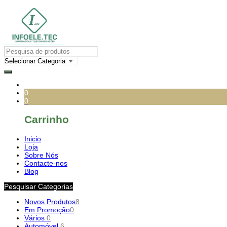
0
0
Carrinho
Inicio
Loja
Sobre Nós
Contacte-nos
Blog
Pesquisar Categorias
Novos Produtos
8
Em Promoção
0
Vários
0
Automóvel
6