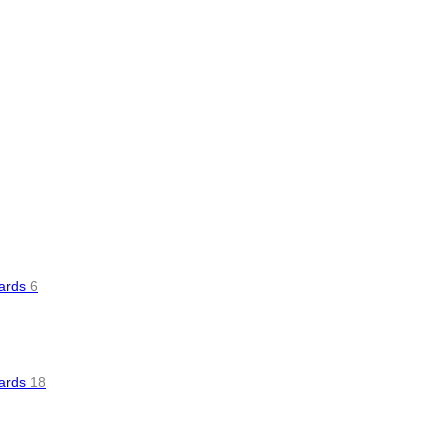
oards
6
oards
18