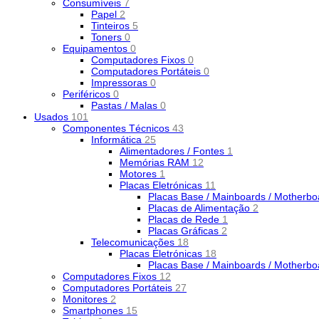
Consumíveis
7
Papel
2
Tinteiros
5
Toners
0
Equipamentos
0
Computadores Fixos
0
Computadores Portáteis
0
Impressoras
0
Periféricos
0
Pastas / Malas
0
Usados
101
Componentes Técnicos
43
Informática
25
Alimentadores / Fontes
1
Memórias RAM
12
Motores
1
Placas Eletrónicas
11
Placas Base / Mainboards / Motherb
Placas de Alimentação
2
Placas de Rede
1
Placas Gráficas
2
Telecomunicações
18
Placas Eletrónicas
18
Placas Base / Mainboards / Motherb
Computadores Fixos
12
Computadores Portáteis
27
Monitores
2
Smartphones
15