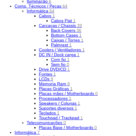
Iluminação
6
Comp. Técnicos / Peças
64
Informática
64
Cabos
1
Cabos Flat
1
Carcaças / Chassis
39
Back Covers
36
Bottom Cases
1
Caixas / Torres
1
Palmrest
1
Coolers / Ventiladores
1
DC IN / Dock carga
1
Com fio
1
Sem fio
0
Drive DVD/CD
1
Fontes
1
LCDs
9
Memoria Ram
8
Placas Gráficas
1
Placas mães / Motherboards
0
Processadores
1
Speakers / Colunas
1
Suportes diversos
1
Teclados
1
Touchpad / Trackpad
1
Telecomunicações
0
Placas Base / Motherboards
0
Informática
7