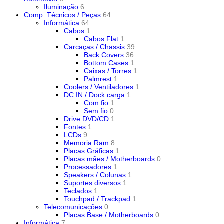
Iluminação
6
Comp. Técnicos / Peças
64
Informática
64
Cabos
1
Cabos Flat
1
Carcaças / Chassis
39
Back Covers
36
Bottom Cases
1
Caixas / Torres
1
Palmrest
1
Coolers / Ventiladores
1
DC IN / Dock carga
1
Com fio
1
Sem fio
0
Drive DVD/CD
1
Fontes
1
LCDs
9
Memoria Ram
8
Placas Gráficas
1
Placas mães / Motherboards
0
Processadores
1
Speakers / Colunas
1
Suportes diversos
1
Teclados
1
Touchpad / Trackpad
1
Telecomunicações
0
Placas Base / Motherboards
0
Informática
7