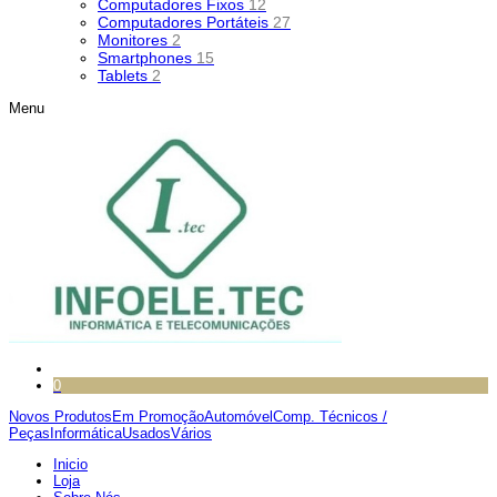
Computadores Fixos
12
Computadores Portáteis
27
Monitores
2
Smartphones
15
Tablets
2
Menu
0
Novos Produtos
Em Promoção
Automóvel
Comp. Técnicos /
Peças
Informática
Usados
Vários
Inicio
Loja