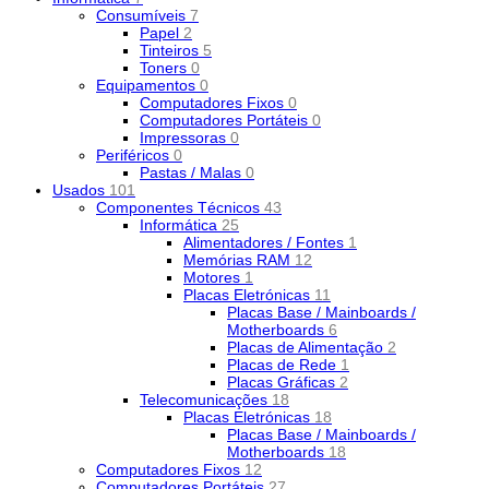
Consumíveis
7
Papel
2
Tinteiros
5
Toners
0
Equipamentos
0
Computadores Fixos
0
Computadores Portáteis
0
Impressoras
0
Periféricos
0
Pastas / Malas
0
Usados
101
Componentes Técnicos
43
Informática
25
Alimentadores / Fontes
1
Memórias RAM
12
Motores
1
Placas Eletrónicas
11
Placas Base / Mainboards /
Motherboards
6
Placas de Alimentação
2
Placas de Rede
1
Placas Gráficas
2
Telecomunicações
18
Placas Eletrónicas
18
Placas Base / Mainboards /
Motherboards
18
Computadores Fixos
12
Computadores Portáteis
27