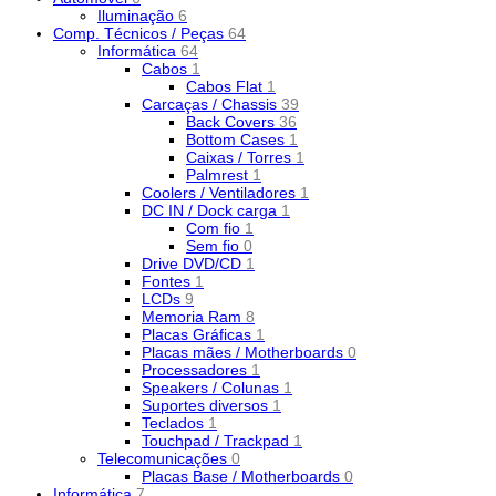
Iluminação
6
Comp. Técnicos / Peças
64
Informática
64
Cabos
1
Cabos Flat
1
Carcaças / Chassis
39
Back Covers
36
Bottom Cases
1
Caixas / Torres
1
Palmrest
1
Coolers / Ventiladores
1
DC IN / Dock carga
1
Com fio
1
Sem fio
0
Drive DVD/CD
1
Fontes
1
LCDs
9
Memoria Ram
8
Placas Gráficas
1
Placas mães / Motherboards
0
Processadores
1
Speakers / Colunas
1
Suportes diversos
1
Teclados
1
Touchpad / Trackpad
1
Telecomunicações
0
Placas Base / Motherboards
0
Informática
7