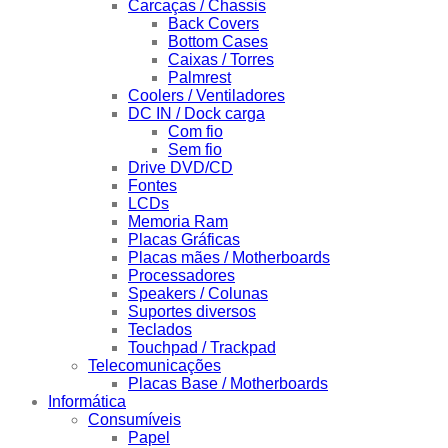
Carcaças / Chassis
Back Covers
Bottom Cases
Caixas / Torres
Palmrest
Coolers / Ventiladores
DC IN / Dock carga
Com fio
Sem fio
Drive DVD/CD
Fontes
LCDs
Memoria Ram
Placas Gráficas
Placas mães / Motherboards
Processadores
Speakers / Colunas
Suportes diversos
Teclados
Touchpad / Trackpad
Telecomunicações
Placas Base / Motherboards
Informática
Consumíveis
Papel