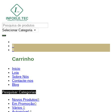
0
0
Carrinho
Inicio
Loja
Sobre Nós
Contacte-nos
Blog
Pesquisar Categorias
Novos Produtos
8
Em Promoção
0
Vários
0
Automóvel
6