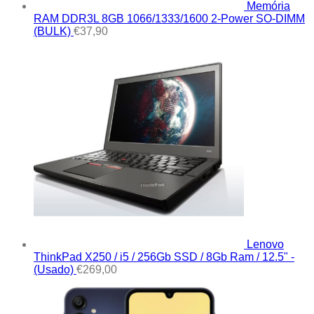
Memória
RAM DDR3L 8GB 1066/1333/1600 2-Power SO-DIMM
(BULK)
€
37,90
Lenovo
ThinkPad X250 / i5 / 256Gb SSD / 8Gb Ram / 12.5" -
(Usado)
€
269,00