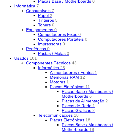
Placas Base / Motherboards
0
Informática
7
Consumíveis
7
Papel
2
Tinteiros
5
Toners
0
Equipamentos
0
Computadores Fixos
0
Computadores Portáteis
0
Impressoras
0
Periféricos
0
Pastas / Malas
0
Usados
101
Componentes Técnicos
43
Informática
25
Alimentadores / Fontes
1
Memórias RAM
12
Motores
1
Placas Eletrónicas
11
Placas Base / Mainboards /
Motherboards
6
Placas de Alimentação
2
Placas de Rede
1
Placas Gráficas
2
Telecomunicações
18
Placas Eletrónicas
18
Placas Base / Mainboards /
Motherboards
18