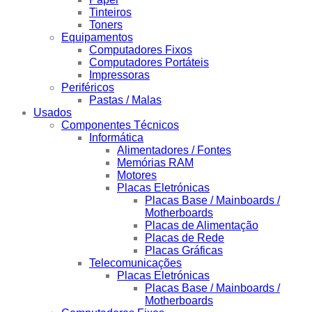
Tinteiros
Toners
Equipamentos
Computadores Fixos
Computadores Portáteis
Impressoras
Periféricos
Pastas / Malas
Usados
Componentes Técnicos
Informática
Alimentadores / Fontes
Memórias RAM
Motores
Placas Eletrónicas
Placas Base / Mainboards /
Motherboards
Placas de Alimentação
Placas de Rede
Placas Gráficas
Telecomunicações
Placas Eletrónicas
Placas Base / Mainboards /
Motherboards