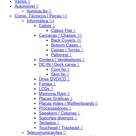
Vários
0
Automóvel
6
Iluminação
6
Comp. Técnicos / Peças
64
Informática
64
Cabos
1
Cabos Flat
1
Carcaças / Chassis
39
Back Covers
36
Bottom Cases
1
Caixas / Torres
1
Palmrest
1
Coolers / Ventiladores
1
DC IN / Dock carga
1
Com fio
1
Sem fio
0
Drive DVD/CD
1
Fontes
1
LCDs
9
Memoria Ram
8
Placas Gráficas
1
Placas mães / Motherboards
0
Processadores
1
Speakers / Colunas
1
Suportes diversos
1
Teclados
1
Touchpad / Trackpad
1
Telecomunicações
0