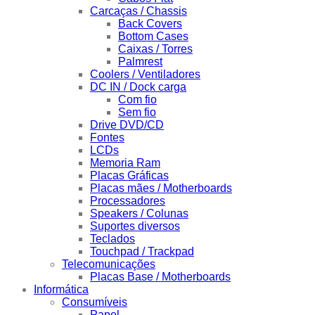
Carcaças / Chassis
Back Covers
Bottom Cases
Caixas / Torres
Palmrest
Coolers / Ventiladores
DC IN / Dock carga
Com fio
Sem fio
Drive DVD/CD
Fontes
LCDs
Memoria Ram
Placas Gráficas
Placas mães / Motherboards
Processadores
Speakers / Colunas
Suportes diversos
Teclados
Touchpad / Trackpad
Telecomunicações
Placas Base / Motherboards
Informática
Consumíveis
Papel