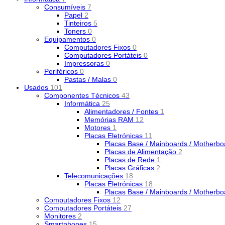
Consumíveis
7
Papel
2
Tinteiros
5
Toners
0
Equipamentos
0
Computadores Fixos
0
Computadores Portáteis
0
Impressoras
0
Periféricos
0
Pastas / Malas
0
Usados
101
Componentes Técnicos
43
Informática
25
Alimentadores / Fontes
1
Memórias RAM
12
Motores
1
Placas Eletrónicas
11
Placas Base / Mainboards / Motherb
Placas de Alimentação
2
Placas de Rede
1
Placas Gráficas
2
Telecomunicações
18
Placas Eletrónicas
18
Placas Base / Mainboards / Motherb
Computadores Fixos
12
Computadores Portáteis
27
Monitores
2
Smartphones
15