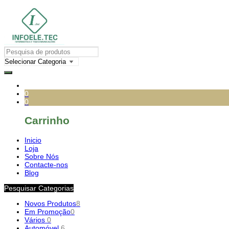
0
0
Carrinho
Inicio
Loja
Sobre Nós
Contacte-nos
Blog
Pesquisar Categorias
Novos Produtos
8
Em Promoção
0
Vários
0
Automóvel
6