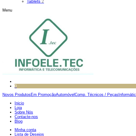
Tablets
2
Menu
0
Novos Produtos
Em Promoção
Automóvel
Comp. Técnicos / Peças
Informáti
Inicio
Loja
Sobre Nós
Contacte-nos
Blog
Minha conta
Lista de Desejos