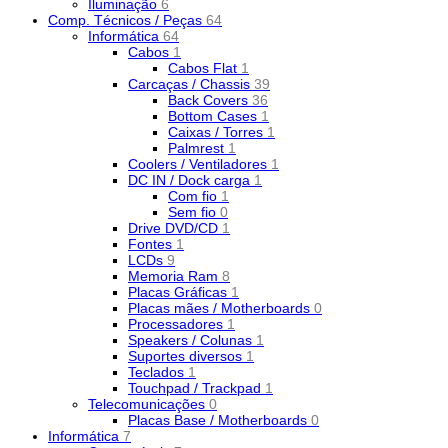
Iluminação
6
Comp. Técnicos / Peças
64
Informática
64
Cabos
1
Cabos Flat
1
Carcaças / Chassis
39
Back Covers
36
Bottom Cases
1
Caixas / Torres
1
Palmrest
1
Coolers / Ventiladores
1
DC IN / Dock carga
1
Com fio
1
Sem fio
0
Drive DVD/CD
1
Fontes
1
LCDs
9
Memoria Ram
8
Placas Gráficas
1
Placas mães / Motherboards
0
Processadores
1
Speakers / Colunas
1
Suportes diversos
1
Teclados
1
Touchpad / Trackpad
1
Telecomunicações
0
Placas Base / Motherboards
0
Informática
7