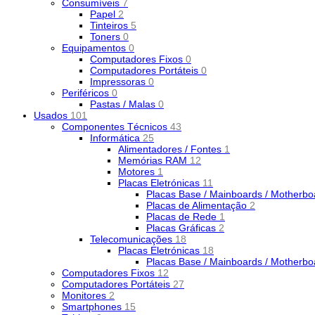
Consumíveis
7
Papel
2
Tinteiros
5
Toners
0
Equipamentos
0
Computadores Fixos
0
Computadores Portáteis
0
Impressoras
0
Periféricos
0
Pastas / Malas
0
Usados
101
Componentes Técnicos
43
Informática
25
Alimentadores / Fontes
1
Memórias RAM
12
Motores
1
Placas Eletrónicas
11
Placas Base / Mainboards / Motherb
Placas de Alimentação
2
Placas de Rede
1
Placas Gráficas
2
Telecomunicações
18
Placas Eletrónicas
18
Placas Base / Mainboards / Motherb
Computadores Fixos
12
Computadores Portáteis
27
Monitores
2
Smartphones
15