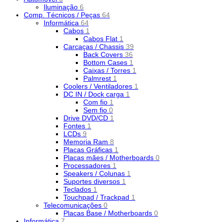
Iluminação
6
Comp. Técnicos / Peças
64
Informática
64
Cabos
1
Cabos Flat
1
Carcaças / Chassis
39
Back Covers
36
Bottom Cases
1
Caixas / Torres
1
Palmrest
1
Coolers / Ventiladores
1
DC IN / Dock carga
1
Com fio
1
Sem fio
0
Drive DVD/CD
1
Fontes
1
LCDs
9
Memoria Ram
8
Placas Gráficas
1
Placas mães / Motherboards
0
Processadores
1
Speakers / Colunas
1
Suportes diversos
1
Teclados
1
Touchpad / Trackpad
1
Telecomunicações
0
Placas Base / Motherboards
0
Informática
7