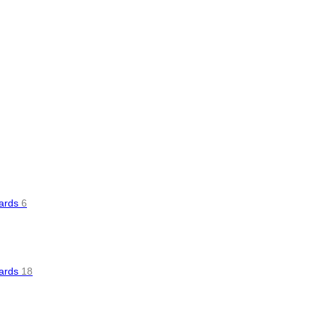
oards
6
oards
18