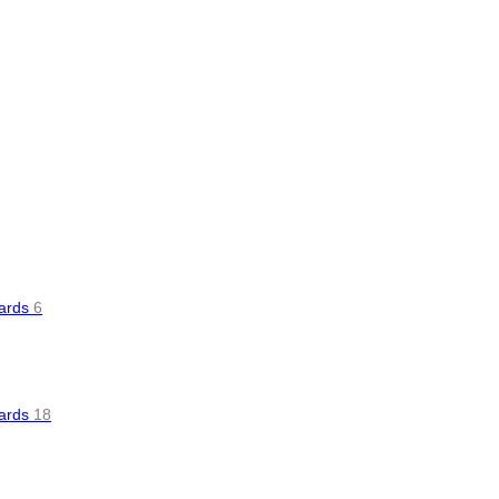
oards
6
oards
18