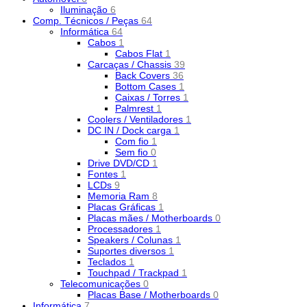
Iluminação
6
Comp. Técnicos / Peças
64
Informática
64
Cabos
1
Cabos Flat
1
Carcaças / Chassis
39
Back Covers
36
Bottom Cases
1
Caixas / Torres
1
Palmrest
1
Coolers / Ventiladores
1
DC IN / Dock carga
1
Com fio
1
Sem fio
0
Drive DVD/CD
1
Fontes
1
LCDs
9
Memoria Ram
8
Placas Gráficas
1
Placas mães / Motherboards
0
Processadores
1
Speakers / Colunas
1
Suportes diversos
1
Teclados
1
Touchpad / Trackpad
1
Telecomunicações
0
Placas Base / Motherboards
0
Informática
7