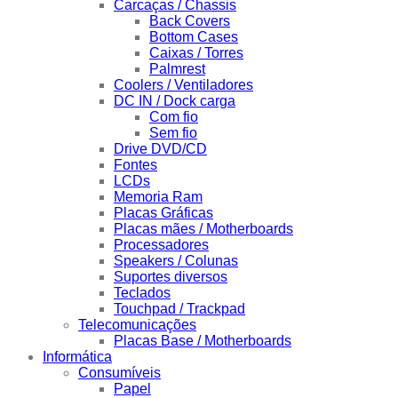
Carcaças / Chassis
Back Covers
Bottom Cases
Caixas / Torres
Palmrest
Coolers / Ventiladores
DC IN / Dock carga
Com fio
Sem fio
Drive DVD/CD
Fontes
LCDs
Memoria Ram
Placas Gráficas
Placas mães / Motherboards
Processadores
Speakers / Colunas
Suportes diversos
Teclados
Touchpad / Trackpad
Telecomunicações
Placas Base / Motherboards
Informática
Consumíveis
Papel