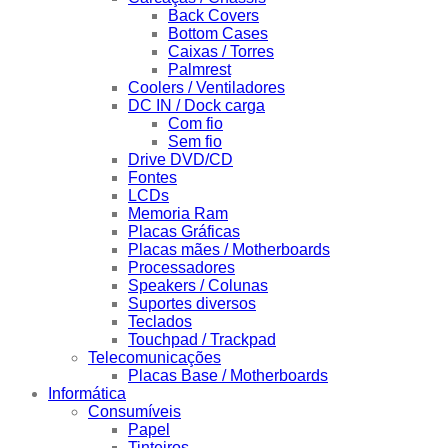
Back Covers
Bottom Cases
Caixas / Torres
Palmrest
Coolers / Ventiladores
DC IN / Dock carga
Com fio
Sem fio
Drive DVD/CD
Fontes
LCDs
Memoria Ram
Placas Gráficas
Placas mães / Motherboards
Processadores
Speakers / Colunas
Suportes diversos
Teclados
Touchpad / Trackpad
Telecomunicações
Placas Base / Motherboards
Informática
Consumíveis
Papel
Tinteiros