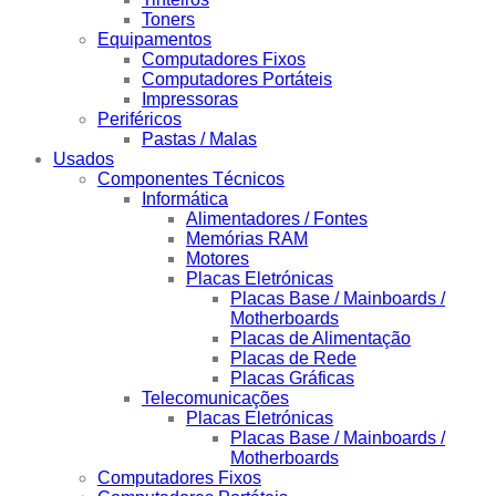
Toners
Equipamentos
Computadores Fixos
Computadores Portáteis
Impressoras
Periféricos
Pastas / Malas
Usados
Componentes Técnicos
Informática
Alimentadores / Fontes
Memórias RAM
Motores
Placas Eletrónicas
Placas Base / Mainboards /
Motherboards
Placas de Alimentação
Placas de Rede
Placas Gráficas
Telecomunicações
Placas Eletrónicas
Placas Base / Mainboards /
Motherboards
Computadores Fixos