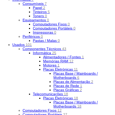
Consumíveis
7
Papel
2
Tinteiros
5
Toners
0
Equipamentos
0
Computadores Fixos
0
Computadores Portáteis
0
Impressoras
0
Periféricos
0
Pastas / Malas
0
Usados
101
Componentes Técnicos
43
Informática
25
Alimentadores / Fontes
1
Memórias RAM
12
Motores
1
Placas Eletrónicas
11
Placas Base / Mainboards /
Motherboards
6
Placas de Alimentação
2
Placas de Rede
1
Placas Gráficas
2
Telecomunicações
18
Placas Eletrónicas
18
Placas Base / Mainboards /
Motherboards
18
Computadores Fixos
12
Computadores Portáteis
27