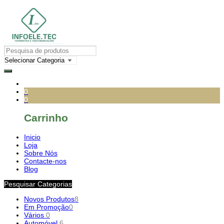
0
0
Carrinho
Inicio
Loja
Sobre Nós
Contacte-nos
Blog
Pesquisar Categorias
Novos Produtos
8
Em Promoção
0
Vários
0
Automóvel
6