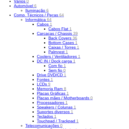
Vários
0
Automóvel
6
Iluminação
6
Comp. Técnicos / Peças
64
Informática
64
Cabos
1
Cabos Flat
1
Carcaças / Chassis
39
Back Covers
36
Bottom Cases
1
Caixas / Torres
1
Palmrest
1
Coolers / Ventiladores
1
DC IN / Dock carga
1
Com fio
1
Sem fio
0
Drive DVD/CD
1
Fontes
1
LCDs
9
Memoria Ram
8
Placas Gráficas
1
Placas mães / Motherboards
0
Processadores
1
Speakers / Colunas
1
Suportes diversos
1
Teclados
1
Touchpad / Trackpad
1
Telecomunicações
0