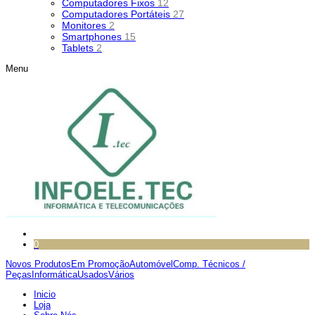
Computadores Fixos
12
Computadores Portáteis
27
Monitores
2
Smartphones
15
Tablets
2
Menu
0
Novos Produtos
Em Promoção
Automóvel
Comp. Técnicos /
Peças
Informática
Usados
Vários
Inicio
Loja