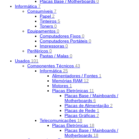
Placas Base / Motherboards
0
Informática
7
Consumíveis
7
Papel
2
Tinteiros
5
Toners
0
Equipamentos
0
Computadores Fixos
0
Computadores Portáteis
0
Impressoras
0
Periféricos
0
Pastas / Malas
0
Usados
101
Componentes Técnicos
43
Informática
25
Alimentadores / Fontes
1
Memórias RAM
12
Motores
1
Placas Eletrónicas
11
Placas Base / Mainboards /
Motherboards
6
Placas de Alimentação
2
Placas de Rede
1
Placas Gráficas
2
Telecomunicações
18
Placas Eletrónicas
18
Placas Base / Mainboards /
Motherboards
18