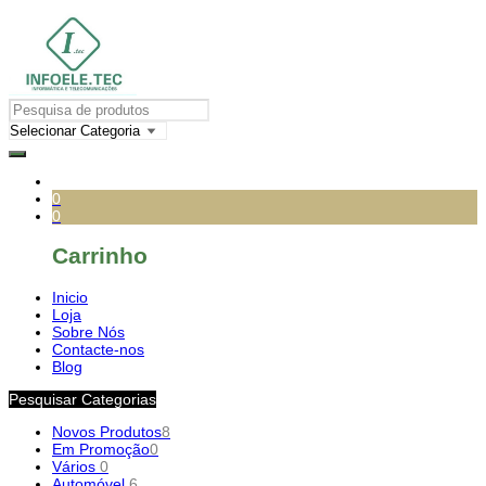
0
0
Carrinho
Inicio
Loja
Sobre Nós
Contacte-nos
Blog
Pesquisar Categorias
Novos Produtos
8
Em Promoção
0
Vários
0
Automóvel
6