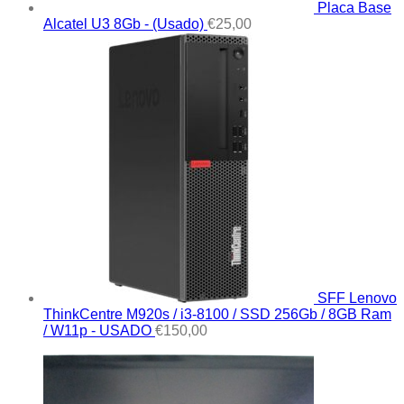
Placa Base
Alcatel U3 8Gb - (Usado)
€
25,00
SFF Lenovo
ThinkCentre M920s / i3-8100 / SSD 256Gb / 8GB Ram
/ W11p - USADO
€
150,00