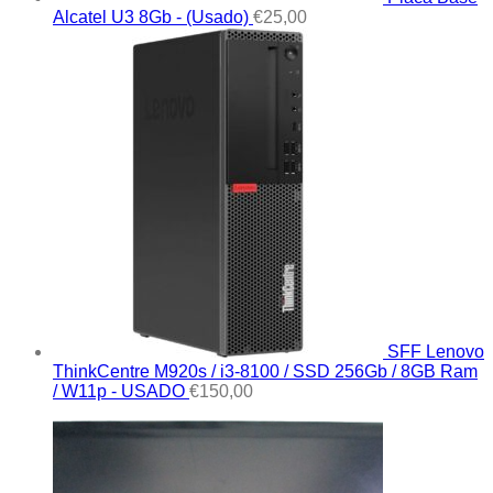
Alcatel U3 8Gb - (Usado)
€
25,00
SFF Lenovo
ThinkCentre M920s / i3-8100 / SSD 256Gb / 8GB Ram
/ W11p - USADO
€
150,00