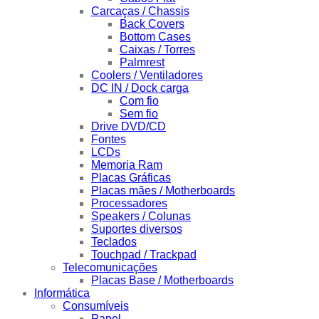
Carcaças / Chassis
Back Covers
Bottom Cases
Caixas / Torres
Palmrest
Coolers / Ventiladores
DC IN / Dock carga
Com fio
Sem fio
Drive DVD/CD
Fontes
LCDs
Memoria Ram
Placas Gráficas
Placas mães / Motherboards
Processadores
Speakers / Colunas
Suportes diversos
Teclados
Touchpad / Trackpad
Telecomunicações
Placas Base / Motherboards
Informática
Consumíveis
Papel