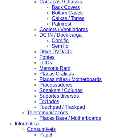
Carcaças / Chassis
Back Covers
Bottom Cases
Caixas / Torres
Palmrest
Coolers / Ventiladores
DC IN / Dock carga
Com fio
Sem fio
Drive DVD/CD
Fontes
LCDs
Memoria Ram
Placas Gráficas
Placas mães / Motherboards
Processadores
Speakers / Colunas
Suportes diversos
Teclados
Touchpad / Trackpad
Telecomunicações
Placas Base / Motherboards
Informática
Consumíveis
Papel