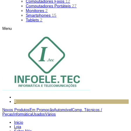
Computadores Fixos
12
Computadores Portáteis
27
Monitores
2
Smartphones
15
Tablets
2
Menu
0
Novos Produtos
Em Promoção
Automóvel
Comp. Técnicos /
Peças
Informática
Usados
Vários
Inicio
Loja