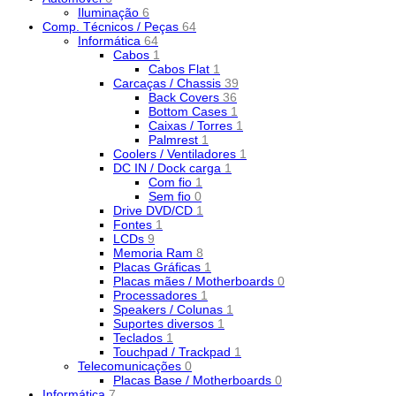
Iluminação
6
Comp. Técnicos / Peças
64
Informática
64
Cabos
1
Cabos Flat
1
Carcaças / Chassis
39
Back Covers
36
Bottom Cases
1
Caixas / Torres
1
Palmrest
1
Coolers / Ventiladores
1
DC IN / Dock carga
1
Com fio
1
Sem fio
0
Drive DVD/CD
1
Fontes
1
LCDs
9
Memoria Ram
8
Placas Gráficas
1
Placas mães / Motherboards
0
Processadores
1
Speakers / Colunas
1
Suportes diversos
1
Teclados
1
Touchpad / Trackpad
1
Telecomunicações
0
Placas Base / Motherboards
0
Informática
7