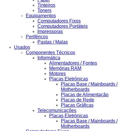
Tinteiros
Toners
Equipamentos
Computadores Fixos
Computadores Portáteis
Impressoras
Periféricos
Pastas / Malas
Usados
Componentes Técnicos
Informática
Alimentadores / Fontes
Memórias RAM
Motores
Placas Eletrónicas
Placas Base / Mainboards /
Motherboards
Placas de Alimentação
Placas de Rede
Placas Gráficas
Telecomunicações
Placas Eletrónicas
Placas Base / Mainboards /
Motherboards