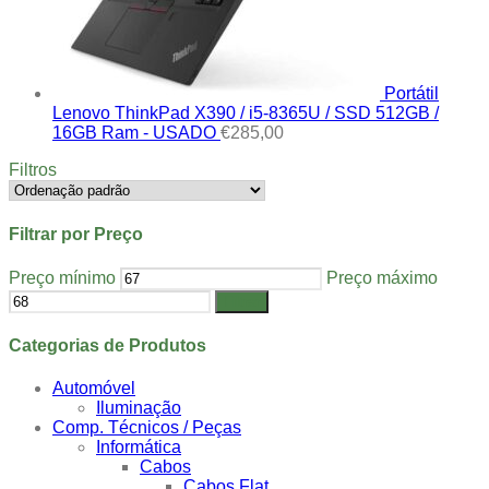
Portátil
Lenovo ThinkPad X390 / i5-8365U / SSD 512GB /
16GB Ram - USADO
€
285,00
Filtros
Filtrar por Preço
Preço mínimo
Preço máximo
Filtrar
Categorias de Produtos
Automóvel
Iluminação
Comp. Técnicos / Peças
Informática
Cabos
Cabos Flat