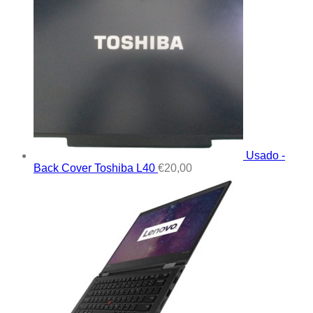
Usado -
Back Cover Toshiba L40
€
20,00