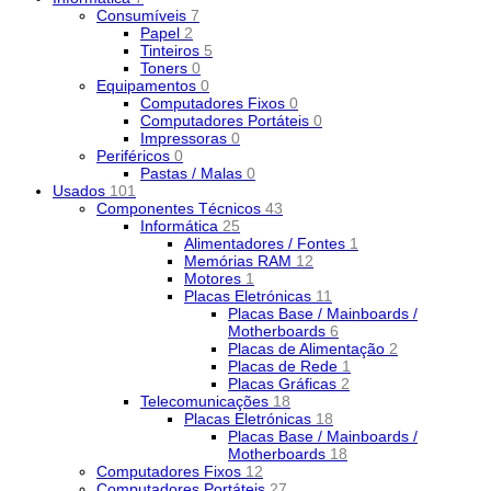
Consumíveis
7
Papel
2
Tinteiros
5
Toners
0
Equipamentos
0
Computadores Fixos
0
Computadores Portáteis
0
Impressoras
0
Periféricos
0
Pastas / Malas
0
Usados
101
Componentes Técnicos
43
Informática
25
Alimentadores / Fontes
1
Memórias RAM
12
Motores
1
Placas Eletrónicas
11
Placas Base / Mainboards /
Motherboards
6
Placas de Alimentação
2
Placas de Rede
1
Placas Gráficas
2
Telecomunicações
18
Placas Eletrónicas
18
Placas Base / Mainboards /
Motherboards
18
Computadores Fixos
12
Computadores Portáteis
27