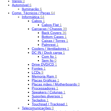
Vários
0
Automóvel
6
Iluminação
6
Comp. Técnicos / Peças
64
Informática
64
Cabos
1
Cabos Flat
1
Carcaças / Chassis
39
Back Covers
36
Bottom Cases
1
Caixas / Torres
1
Palmrest
1
Coolers / Ventiladores
1
DC IN / Dock carga
1
Com fio
1
Sem fio
0
Drive DVD/CD
1
Fontes
1
LCDs
9
Memoria Ram
8
Placas Gráficas
1
Placas mães / Motherboards
0
Processadores
1
Speakers / Colunas
1
Suportes diversos
1
Teclados
1
Touchpad / Trackpad
1
Telecomunicações
0