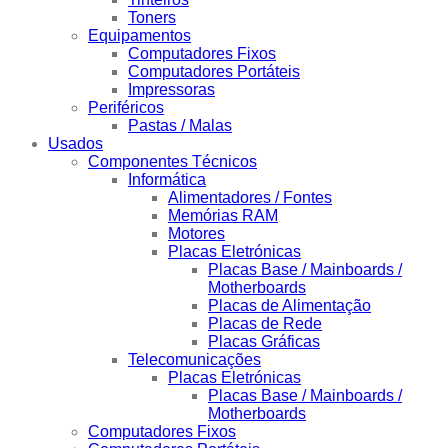
Toners
Equipamentos
Computadores Fixos
Computadores Portáteis
Impressoras
Periféricos
Pastas / Malas
Usados
Componentes Técnicos
Informática
Alimentadores / Fontes
Memórias RAM
Motores
Placas Eletrónicas
Placas Base / Mainboards /
Motherboards
Placas de Alimentação
Placas de Rede
Placas Gráficas
Telecomunicações
Placas Eletrónicas
Placas Base / Mainboards /
Motherboards
Computadores Fixos