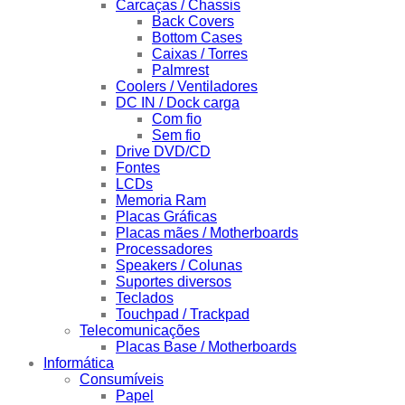
Carcaças / Chassis
Back Covers
Bottom Cases
Caixas / Torres
Palmrest
Coolers / Ventiladores
DC IN / Dock carga
Com fio
Sem fio
Drive DVD/CD
Fontes
LCDs
Memoria Ram
Placas Gráficas
Placas mães / Motherboards
Processadores
Speakers / Colunas
Suportes diversos
Teclados
Touchpad / Trackpad
Telecomunicações
Placas Base / Motherboards
Informática
Consumíveis
Papel