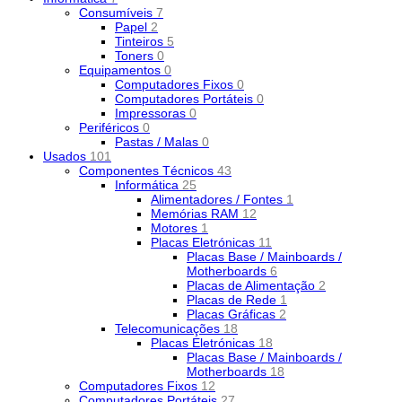
Consumíveis
7
Papel
2
Tinteiros
5
Toners
0
Equipamentos
0
Computadores Fixos
0
Computadores Portáteis
0
Impressoras
0
Periféricos
0
Pastas / Malas
0
Usados
101
Componentes Técnicos
43
Informática
25
Alimentadores / Fontes
1
Memórias RAM
12
Motores
1
Placas Eletrónicas
11
Placas Base / Mainboards /
Motherboards
6
Placas de Alimentação
2
Placas de Rede
1
Placas Gráficas
2
Telecomunicações
18
Placas Eletrónicas
18
Placas Base / Mainboards /
Motherboards
18
Computadores Fixos
12
Computadores Portáteis
27