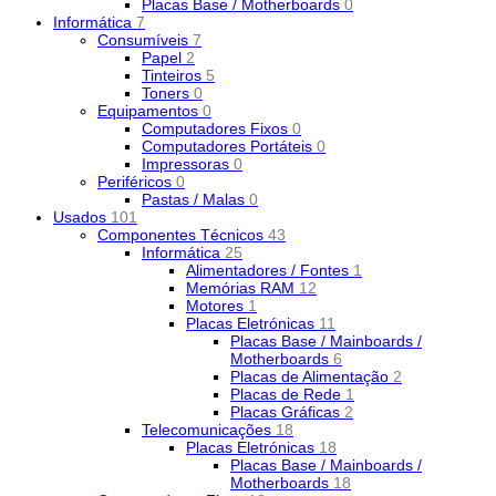
Placas Base / Motherboards
0
Informática
7
Consumíveis
7
Papel
2
Tinteiros
5
Toners
0
Equipamentos
0
Computadores Fixos
0
Computadores Portáteis
0
Impressoras
0
Periféricos
0
Pastas / Malas
0
Usados
101
Componentes Técnicos
43
Informática
25
Alimentadores / Fontes
1
Memórias RAM
12
Motores
1
Placas Eletrónicas
11
Placas Base / Mainboards /
Motherboards
6
Placas de Alimentação
2
Placas de Rede
1
Placas Gráficas
2
Telecomunicações
18
Placas Eletrónicas
18
Placas Base / Mainboards /
Motherboards
18