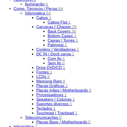
Iluminação
6
Comp. Técnicos / Peças
64
Informática
64
Cabos
1
Cabos Flat
1
Carcaças / Chassis
39
Back Covers
36
Bottom Cases
1
Caixas / Torres
1
Palmrest
1
Coolers / Ventiladores
1
DC IN / Dock carga
1
Com fio
1
Sem fio
0
Drive DVD/CD
1
Fontes
1
LCDs
9
Memoria Ram
8
Placas Gráficas
1
Placas mães / Motherboards
0
Processadores
1
Speakers / Colunas
1
Suportes diversos
1
Teclados
1
Touchpad / Trackpad
1
Telecomunicações
0
Placas Base / Motherboards
0
Informática
7