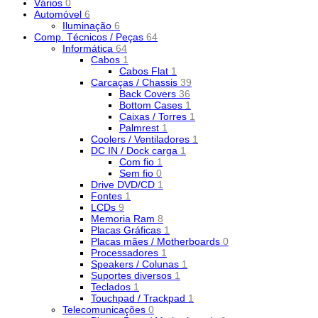
Vários
0
Automóvel
6
Iluminação
6
Comp. Técnicos / Peças
64
Informática
64
Cabos
1
Cabos Flat
1
Carcaças / Chassis
39
Back Covers
36
Bottom Cases
1
Caixas / Torres
1
Palmrest
1
Coolers / Ventiladores
1
DC IN / Dock carga
1
Com fio
1
Sem fio
0
Drive DVD/CD
1
Fontes
1
LCDs
9
Memoria Ram
8
Placas Gráficas
1
Placas mães / Motherboards
0
Processadores
1
Speakers / Colunas
1
Suportes diversos
1
Teclados
1
Touchpad / Trackpad
1
Telecomunicações
0