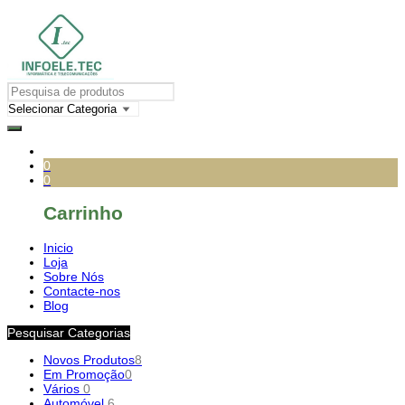
0
0
Carrinho
Inicio
Loja
Sobre Nós
Contacte-nos
Blog
Pesquisar Categorias
Novos Produtos
8
Em Promoção
0
Vários
0
Automóvel
6