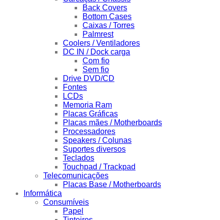
Back Covers
Bottom Cases
Caixas / Torres
Palmrest
Coolers / Ventiladores
DC IN / Dock carga
Com fio
Sem fio
Drive DVD/CD
Fontes
LCDs
Memoria Ram
Placas Gráficas
Placas mães / Motherboards
Processadores
Speakers / Colunas
Suportes diversos
Teclados
Touchpad / Trackpad
Telecomunicações
Placas Base / Motherboards
Informática
Consumíveis
Papel
Tinteiros