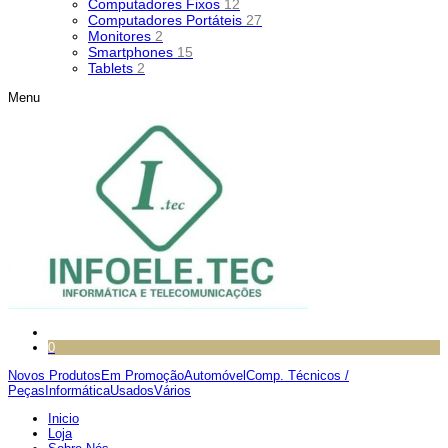
Computadores Fixos
12
Computadores Portáteis
27
Monitores
2
Smartphones
15
Tablets
2
Menu
0
Novos Produtos
Em Promoção
Automóvel
Comp. Técnicos /
Peças
Informática
Usados
Vários
Inicio
Loja