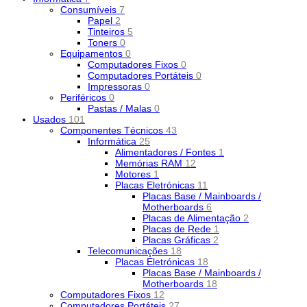
Consumíveis
7
Papel
2
Tinteiros
5
Toners
0
Equipamentos
0
Computadores Fixos
0
Computadores Portáteis
0
Impressoras
0
Periféricos
0
Pastas / Malas
0
Usados
101
Componentes Técnicos
43
Informática
25
Alimentadores / Fontes
1
Memórias RAM
12
Motores
1
Placas Eletrónicas
11
Placas Base / Mainboards /
Motherboards
6
Placas de Alimentação
2
Placas de Rede
1
Placas Gráficas
2
Telecomunicações
18
Placas Eletrónicas
18
Placas Base / Mainboards /
Motherboards
18
Computadores Fixos
12
Computadores Portáteis
27