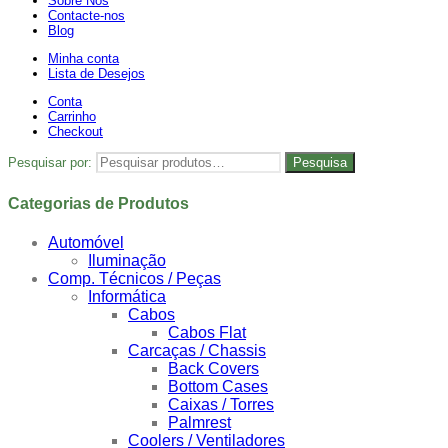
Sobre Nós
Contacte-nos
Blog
Minha conta
Lista de Desejos
Conta
Carrinho
Checkout
Pesquisar por:
Pesquisa
Categorias de Produtos
Automóvel
Iluminação
Comp. Técnicos / Peças
Informática
Cabos
Cabos Flat
Carcaças / Chassis
Back Covers
Bottom Cases
Caixas / Torres
Palmrest
Coolers / Ventiladores