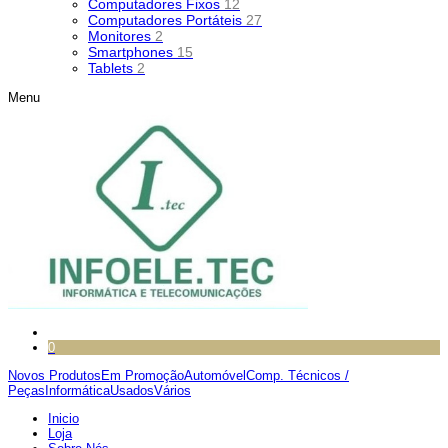
Computadores Fixos
12
Computadores Portáteis
27
Monitores
2
Smartphones
15
Tablets
2
Menu
0
Novos Produtos
Em Promoção
Automóvel
Comp. Técnicos /
Peças
Informática
Usados
Vários
Inicio
Loja