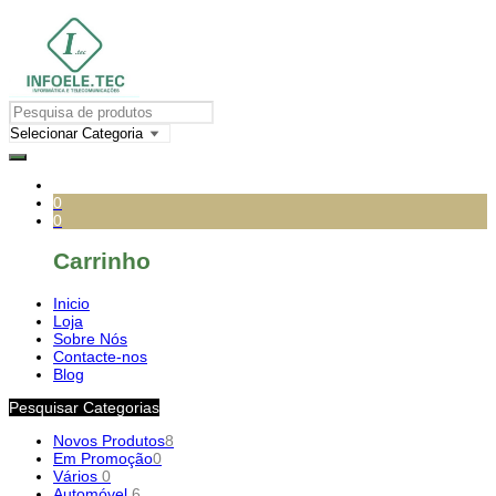
0
0
Carrinho
Inicio
Loja
Sobre Nós
Contacte-nos
Blog
Pesquisar Categorias
Novos Produtos
8
Em Promoção
0
Vários
0
Automóvel
6