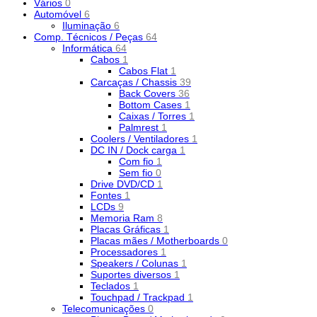
Vários
0
Automóvel
6
Iluminação
6
Comp. Técnicos / Peças
64
Informática
64
Cabos
1
Cabos Flat
1
Carcaças / Chassis
39
Back Covers
36
Bottom Cases
1
Caixas / Torres
1
Palmrest
1
Coolers / Ventiladores
1
DC IN / Dock carga
1
Com fio
1
Sem fio
0
Drive DVD/CD
1
Fontes
1
LCDs
9
Memoria Ram
8
Placas Gráficas
1
Placas mães / Motherboards
0
Processadores
1
Speakers / Colunas
1
Suportes diversos
1
Teclados
1
Touchpad / Trackpad
1
Telecomunicações
0