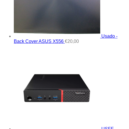
Usado -
Back Cover ASUS X556
€
20,00
USFF