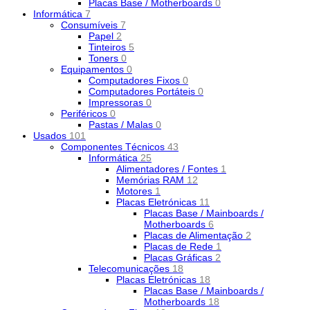
Placas Base / Motherboards
0
Informática
7
Consumíveis
7
Papel
2
Tinteiros
5
Toners
0
Equipamentos
0
Computadores Fixos
0
Computadores Portáteis
0
Impressoras
0
Periféricos
0
Pastas / Malas
0
Usados
101
Componentes Técnicos
43
Informática
25
Alimentadores / Fontes
1
Memórias RAM
12
Motores
1
Placas Eletrónicas
11
Placas Base / Mainboards /
Motherboards
6
Placas de Alimentação
2
Placas de Rede
1
Placas Gráficas
2
Telecomunicações
18
Placas Eletrónicas
18
Placas Base / Mainboards /
Motherboards
18