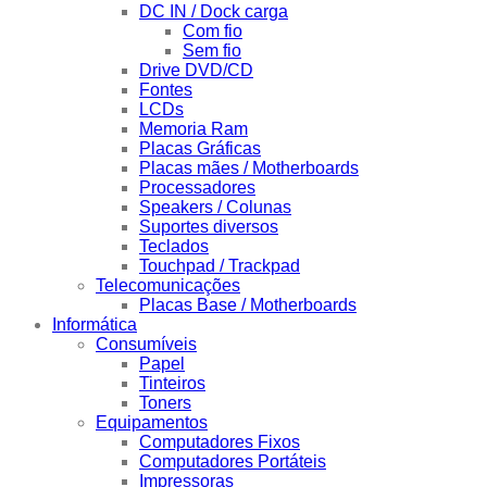
DC IN / Dock carga
Com fio
Sem fio
Drive DVD/CD
Fontes
LCDs
Memoria Ram
Placas Gráficas
Placas mães / Motherboards
Processadores
Speakers / Colunas
Suportes diversos
Teclados
Touchpad / Trackpad
Telecomunicações
Placas Base / Motherboards
Informática
Consumíveis
Papel
Tinteiros
Toners
Equipamentos
Computadores Fixos
Computadores Portáteis
Impressoras