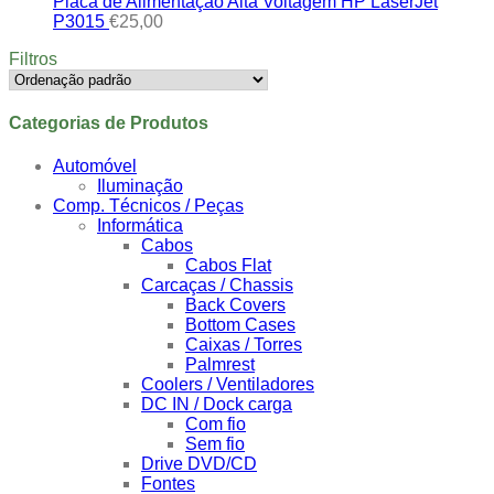
Placa de Alimentação Alta Voltagem HP LaserJet
P3015
€
25,00
Filtros
Categorias de Produtos
Automóvel
Iluminação
Comp. Técnicos / Peças
Informática
Cabos
Cabos Flat
Carcaças / Chassis
Back Covers
Bottom Cases
Caixas / Torres
Palmrest
Coolers / Ventiladores
DC IN / Dock carga
Com fio
Sem fio
Drive DVD/CD
Fontes