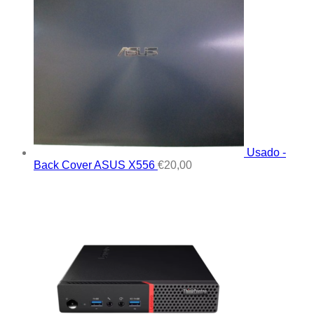
Usado -
Back Cover ASUS X556
€
20,00