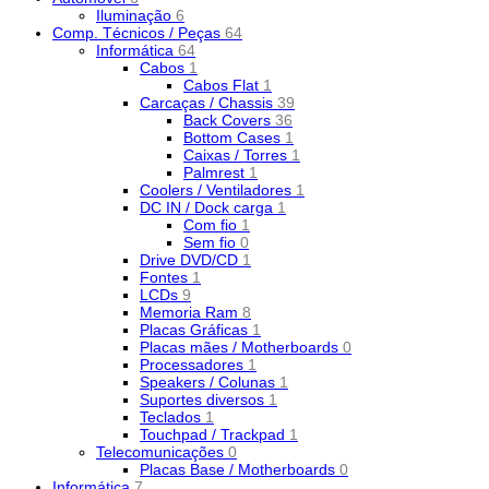
Iluminação
6
Comp. Técnicos / Peças
64
Informática
64
Cabos
1
Cabos Flat
1
Carcaças / Chassis
39
Back Covers
36
Bottom Cases
1
Caixas / Torres
1
Palmrest
1
Coolers / Ventiladores
1
DC IN / Dock carga
1
Com fio
1
Sem fio
0
Drive DVD/CD
1
Fontes
1
LCDs
9
Memoria Ram
8
Placas Gráficas
1
Placas mães / Motherboards
0
Processadores
1
Speakers / Colunas
1
Suportes diversos
1
Teclados
1
Touchpad / Trackpad
1
Telecomunicações
0
Placas Base / Motherboards
0
Informática
7