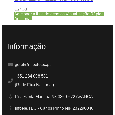
€
57,50
Adicionar a lista de desejos
Visualização Rápida
Adicionar
Informação
geral@infoeletec.pt
+351 234 098 581
(Rede Fixa Nacional)
Rua Santa Marinha N8 3860-672 AVANCA
Infoele.TEC - Carlos Pinho NIF 232290040