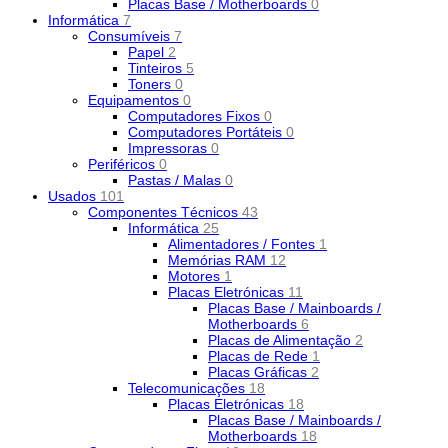
Placas Base / Motherboards
0
Informática
7
Consumíveis
7
Papel
2
Tinteiros
5
Toners
0
Equipamentos
0
Computadores Fixos
0
Computadores Portáteis
0
Impressoras
0
Periféricos
0
Pastas / Malas
0
Usados
101
Componentes Técnicos
43
Informática
25
Alimentadores / Fontes
1
Memórias RAM
12
Motores
1
Placas Eletrónicas
11
Placas Base / Mainboards /
Motherboards
6
Placas de Alimentação
2
Placas de Rede
1
Placas Gráficas
2
Telecomunicações
18
Placas Eletrónicas
18
Placas Base / Mainboards /
Motherboards
18