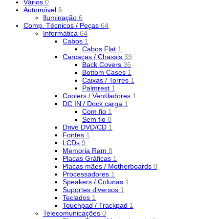
Vários
0
Automóvel
6
Iluminação
6
Comp. Técnicos / Peças
64
Informática
64
Cabos
1
Cabos Flat
1
Carcaças / Chassis
39
Back Covers
36
Bottom Cases
1
Caixas / Torres
1
Palmrest
1
Coolers / Ventiladores
1
DC IN / Dock carga
1
Com fio
1
Sem fio
0
Drive DVD/CD
1
Fontes
1
LCDs
9
Memoria Ram
8
Placas Gráficas
1
Placas mães / Motherboards
0
Processadores
1
Speakers / Colunas
1
Suportes diversos
1
Teclados
1
Touchpad / Trackpad
1
Telecomunicações
0