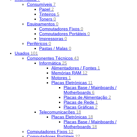
Consumíveis
7
Papel
2
Tinteiros
5
Toners
0
Equipamentos
0
Computadores Fixos
0
Computadores Portáteis
0
Impressoras
0
Periféricos
0
Pastas / Malas
0
Usados
101
Componentes Técnicos
43
Informática
25
Alimentadores / Fontes
1
Memórias RAM
12
Motores
1
Placas Eletrónicas
11
Placas Base / Mainboards /
Motherboards
6
Placas de Alimentação
2
Placas de Rede
1
Placas Gráficas
2
Telecomunicações
18
Placas Eletrónicas
18
Placas Base / Mainboards /
Motherboards
18
Computadores Fixos
12
Computadores Portáteis
27