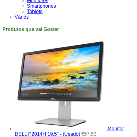
Monitores
Smartphones
Tablets
Vários
Produtos que vai Gostar
Monitor
DELL P2014H 19.5" - (Usado)
€
57,50