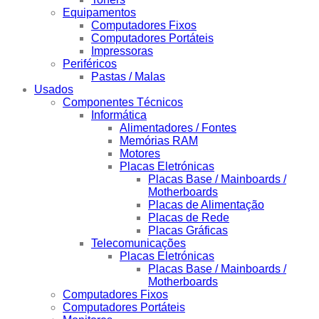
Equipamentos
Computadores Fixos
Computadores Portáteis
Impressoras
Periféricos
Pastas / Malas
Usados
Componentes Técnicos
Informática
Alimentadores / Fontes
Memórias RAM
Motores
Placas Eletrónicas
Placas Base / Mainboards /
Motherboards
Placas de Alimentação
Placas de Rede
Placas Gráficas
Telecomunicações
Placas Eletrónicas
Placas Base / Mainboards /
Motherboards
Computadores Fixos
Computadores Portáteis