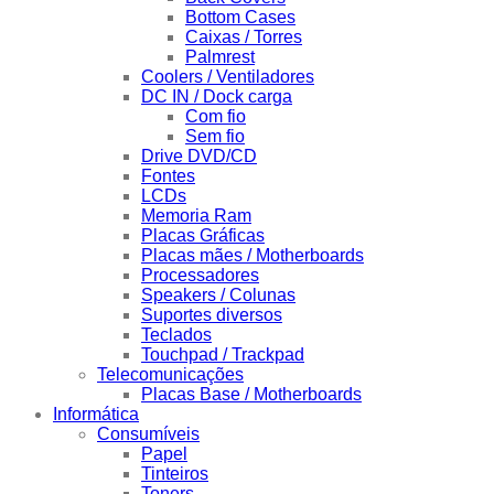
Bottom Cases
Caixas / Torres
Palmrest
Coolers / Ventiladores
DC IN / Dock carga
Com fio
Sem fio
Drive DVD/CD
Fontes
LCDs
Memoria Ram
Placas Gráficas
Placas mães / Motherboards
Processadores
Speakers / Colunas
Suportes diversos
Teclados
Touchpad / Trackpad
Telecomunicações
Placas Base / Motherboards
Informática
Consumíveis
Papel
Tinteiros
Toners