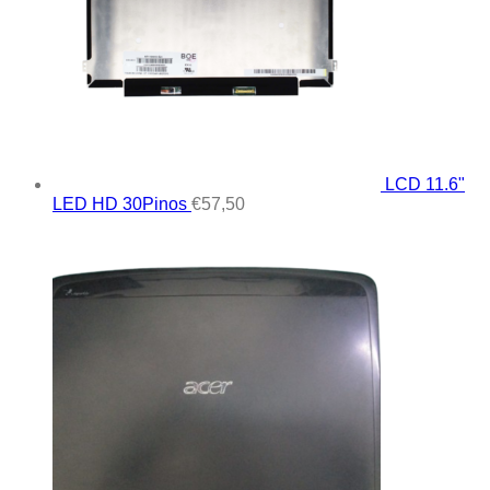
LCD 11.6"
LED HD 30Pinos
€
57,50