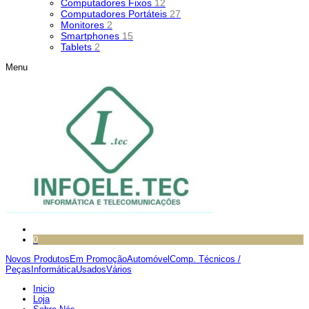
Computadores Fixos
12
Computadores Portáteis
27
Monitores
2
Smartphones
15
Tablets
2
Menu
0
Novos Produtos
Em Promoção
Automóvel
Comp. Técnicos /
Peças
Informática
Usados
Vários
Inicio
Loja