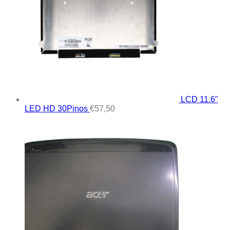
LCD 11.6"
LED HD 30Pinos
€
57,50