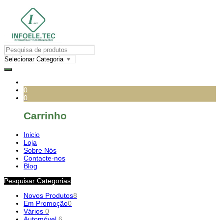
0
0
Carrinho
Inicio
Loja
Sobre Nós
Contacte-nos
Blog
Pesquisar Categorias
Novos Produtos
8
Em Promoção
0
Vários
0
Automóvel
6