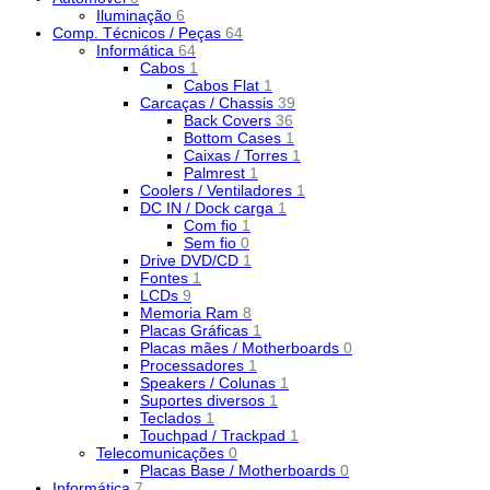
Iluminação
6
Comp. Técnicos / Peças
64
Informática
64
Cabos
1
Cabos Flat
1
Carcaças / Chassis
39
Back Covers
36
Bottom Cases
1
Caixas / Torres
1
Palmrest
1
Coolers / Ventiladores
1
DC IN / Dock carga
1
Com fio
1
Sem fio
0
Drive DVD/CD
1
Fontes
1
LCDs
9
Memoria Ram
8
Placas Gráficas
1
Placas mães / Motherboards
0
Processadores
1
Speakers / Colunas
1
Suportes diversos
1
Teclados
1
Touchpad / Trackpad
1
Telecomunicações
0
Placas Base / Motherboards
0
Informática
7