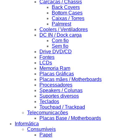
Carcaças / Chassis
Back Covers
Bottom Cases
Caixas / Torres
Palmrest
Coolers / Ventiladores
DC IN / Dock carga
Com fio
Sem fio
Drive DVD/CD
Fontes
LCDs
Memoria Ram
Placas Gráficas
Placas mães / Motherboards
Processadores
Speakers / Colunas
Suportes diversos
Teclados
Touchpad / Trackpad
Telecomunicações
Placas Base / Motherboards
Informática
Consumíveis
Papel