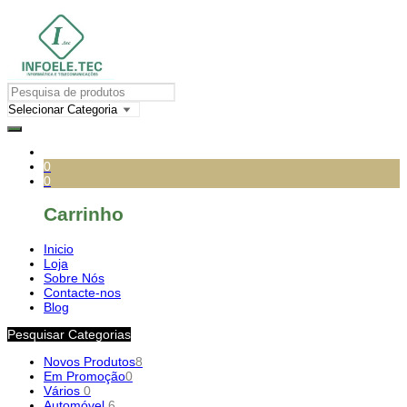
0
0
Carrinho
Inicio
Loja
Sobre Nós
Contacte-nos
Blog
Pesquisar Categorias
Novos Produtos
8
Em Promoção
0
Vários
0
Automóvel
6