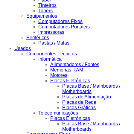
Tinteiros
Toners
Equipamentos
Computadores Fixos
Computadores Portáteis
Impressoras
Periféricos
Pastas / Malas
Usados
Componentes Técnicos
Informática
Alimentadores / Fontes
Memórias RAM
Motores
Placas Eletrónicas
Placas Base / Mainboards /
Motherboards
Placas de Alimentação
Placas de Rede
Placas Gráficas
Telecomunicações
Placas Eletrónicas
Placas Base / Mainboards /
Motherboards