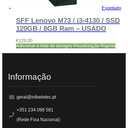
Esgotado
SFF Lenovo M73 / i3-4130 / SSD
120GB / 8GB Ram – USADO
€
129,00
Adicionar a lista de desejos
Visualização Rápida
Informação
geral@infoeletec.pt
+351 234 098 581
(Rede Fixa Nacional)