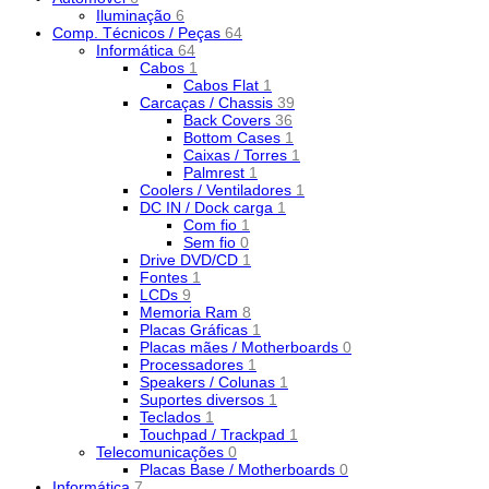
Iluminação
6
Comp. Técnicos / Peças
64
Informática
64
Cabos
1
Cabos Flat
1
Carcaças / Chassis
39
Back Covers
36
Bottom Cases
1
Caixas / Torres
1
Palmrest
1
Coolers / Ventiladores
1
DC IN / Dock carga
1
Com fio
1
Sem fio
0
Drive DVD/CD
1
Fontes
1
LCDs
9
Memoria Ram
8
Placas Gráficas
1
Placas mães / Motherboards
0
Processadores
1
Speakers / Colunas
1
Suportes diversos
1
Teclados
1
Touchpad / Trackpad
1
Telecomunicações
0
Placas Base / Motherboards
0
Informática
7