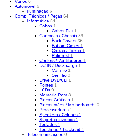
Vários
0
Automóvel
6
Iluminação
6
Comp. Técnicos / Peças
64
Informática
64
Cabos
1
Cabos Flat
1
Carcaças / Chassis
39
Back Covers
36
Bottom Cases
1
Caixas / Torres
1
Palmrest
1
Coolers / Ventiladores
1
DC IN / Dock carga
1
Com fio
1
Sem fio
0
Drive DVD/CD
1
Fontes
1
LCDs
9
Memoria Ram
8
Placas Gráficas
1
Placas mães / Motherboards
0
Processadores
1
Speakers / Colunas
1
Suportes diversos
1
Teclados
1
Touchpad / Trackpad
1
Telecomunicações
0