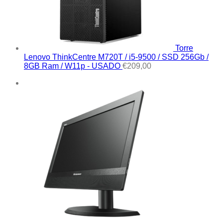
Torre
Lenovo ThinkCentre M720T / i5-9500 / SSD 256Gb /
8GB Ram / W11p - USADO
€
209,00