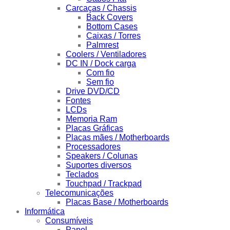
Carcaças / Chassis
Back Covers
Bottom Cases
Caixas / Torres
Palmrest
Coolers / Ventiladores
DC IN / Dock carga
Com fio
Sem fio
Drive DVD/CD
Fontes
LCDs
Memoria Ram
Placas Gráficas
Placas mães / Motherboards
Processadores
Speakers / Colunas
Suportes diversos
Teclados
Touchpad / Trackpad
Telecomunicações
Placas Base / Motherboards
Informática
Consumíveis
Papel