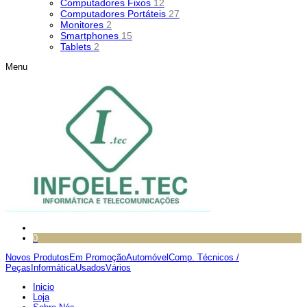
Computadores Fixos
12
Computadores Portáteis
27
Monitores
2
Smartphones
15
Tablets
2
Menu
0
Novos Produtos
Em Promoção
Automóvel
Comp. Técnicos /
Peças
Informática
Usados
Vários
Inicio
Loja