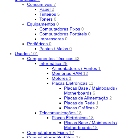
Consumíveis
7
Papel
2
Tinteiros
5
Toners
0
Equipamentos
0
Computadores Fixos
0
Computadores Portáteis
0
Impressoras
0
Periféricos
0
Pastas / Malas
0
Usados
101
Componentes Técnicos
43
Informática
25
Alimentadores / Fontes
1
Memórias RAM
12
Motores
1
Placas Eletrónicas
11
Placas Base / Mainboards /
Motherboards
6
Placas de Alimentação
2
Placas de Rede
1
Placas Gráficas
2
Telecomunicações
18
Placas Eletrónicas
18
Placas Base / Mainboards /
Motherboards
18
Computadores Fixos
12
Computadores Portáteis
27