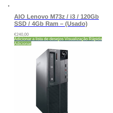
AIO Lenovo M73z / i3 / 120Gb
SSD / 4Gb Ram – (Usado)
€
240,00
Adicionar a lista de desejos
Visualização Rápida
Adicionar