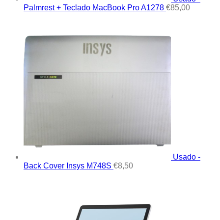
Palmrest + Teclado MacBook Pro A1278
€
85,00
Usado -
Back Cover Insys M748S
€
8,50