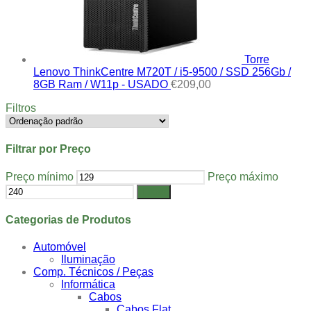
Torre
Lenovo ThinkCentre M720T / i5-9500 / SSD 256Gb /
8GB Ram / W11p - USADO
€
209,00
Filtros
Filtrar por Preço
Preço mínimo
Preço máximo
Filtrar
Categorias de Produtos
Automóvel
Iluminação
Comp. Técnicos / Peças
Informática
Cabos
Cabos Flat