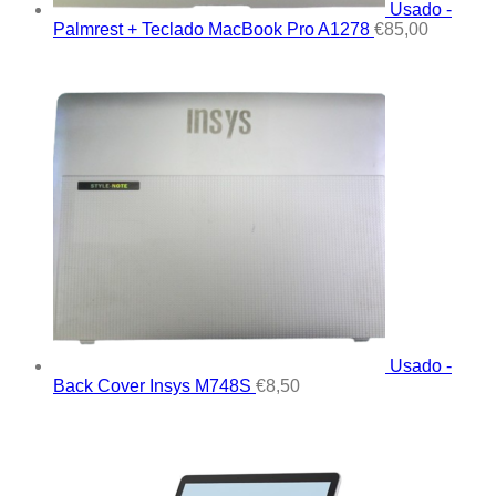
Usado -
Palmrest + Teclado MacBook Pro A1278
€
85,00
Usado -
Back Cover Insys M748S
€
8,50