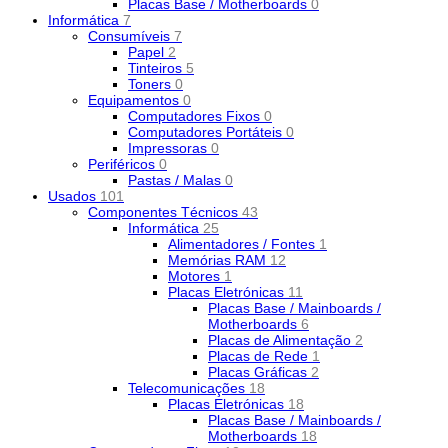
Placas Base / Motherboards
0
Informática
7
Consumíveis
7
Papel
2
Tinteiros
5
Toners
0
Equipamentos
0
Computadores Fixos
0
Computadores Portáteis
0
Impressoras
0
Periféricos
0
Pastas / Malas
0
Usados
101
Componentes Técnicos
43
Informática
25
Alimentadores / Fontes
1
Memórias RAM
12
Motores
1
Placas Eletrónicas
11
Placas Base / Mainboards /
Motherboards
6
Placas de Alimentação
2
Placas de Rede
1
Placas Gráficas
2
Telecomunicações
18
Placas Eletrónicas
18
Placas Base / Mainboards /
Motherboards
18