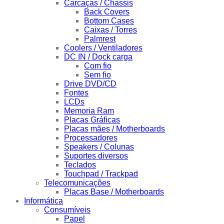
Carcaças / Chassis
Back Covers
Bottom Cases
Caixas / Torres
Palmrest
Coolers / Ventiladores
DC IN / Dock carga
Com fio
Sem fio
Drive DVD/CD
Fontes
LCDs
Memoria Ram
Placas Gráficas
Placas mães / Motherboards
Processadores
Speakers / Colunas
Suportes diversos
Teclados
Touchpad / Trackpad
Telecomunicações
Placas Base / Motherboards
Informática
Consumíveis
Papel