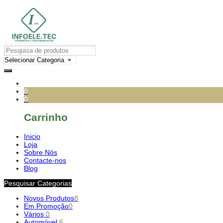
0
0
Carrinho
Inicio
Loja
Sobre Nós
Contacte-nos
Blog
Pesquisar Categorias
Novos Produtos
8
Em Promoção
0
Vários
0
Automóvel
6