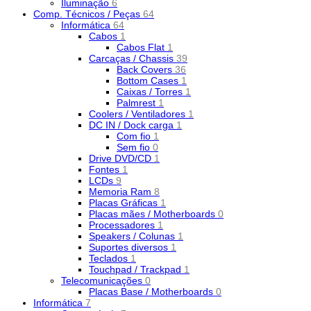
Iluminação
6
Comp. Técnicos / Peças
64
Informática
64
Cabos
1
Cabos Flat
1
Carcaças / Chassis
39
Back Covers
36
Bottom Cases
1
Caixas / Torres
1
Palmrest
1
Coolers / Ventiladores
1
DC IN / Dock carga
1
Com fio
1
Sem fio
0
Drive DVD/CD
1
Fontes
1
LCDs
9
Memoria Ram
8
Placas Gráficas
1
Placas mães / Motherboards
0
Processadores
1
Speakers / Colunas
1
Suportes diversos
1
Teclados
1
Touchpad / Trackpad
1
Telecomunicações
0
Placas Base / Motherboards
0
Informática
7