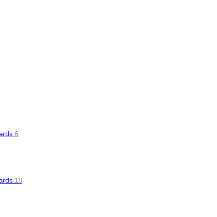
oards
6
oards
18