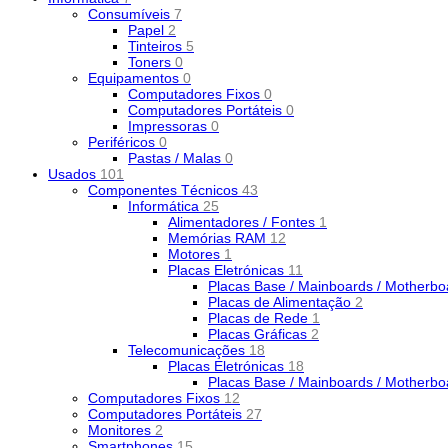
Consumíveis
7
Papel
2
Tinteiros
5
Toners
0
Equipamentos
0
Computadores Fixos
0
Computadores Portáteis
0
Impressoras
0
Periféricos
0
Pastas / Malas
0
Usados
101
Componentes Técnicos
43
Informática
25
Alimentadores / Fontes
1
Memórias RAM
12
Motores
1
Placas Eletrónicas
11
Placas Base / Mainboards / Motherb
Placas de Alimentação
2
Placas de Rede
1
Placas Gráficas
2
Telecomunicações
18
Placas Eletrónicas
18
Placas Base / Mainboards / Motherb
Computadores Fixos
12
Computadores Portáteis
27
Monitores
2
Smartphones
15