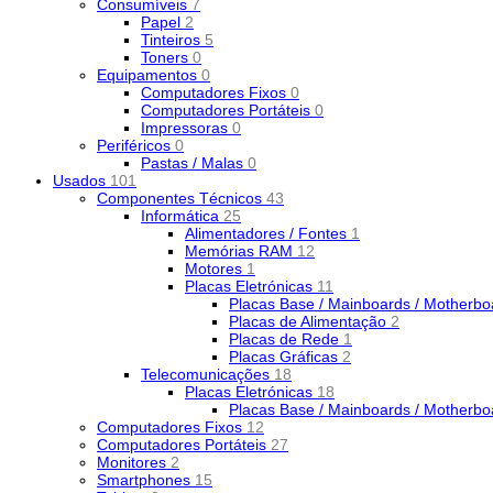
Consumíveis
7
Papel
2
Tinteiros
5
Toners
0
Equipamentos
0
Computadores Fixos
0
Computadores Portáteis
0
Impressoras
0
Periféricos
0
Pastas / Malas
0
Usados
101
Componentes Técnicos
43
Informática
25
Alimentadores / Fontes
1
Memórias RAM
12
Motores
1
Placas Eletrónicas
11
Placas Base / Mainboards / Motherb
Placas de Alimentação
2
Placas de Rede
1
Placas Gráficas
2
Telecomunicações
18
Placas Eletrónicas
18
Placas Base / Mainboards / Motherb
Computadores Fixos
12
Computadores Portáteis
27
Monitores
2
Smartphones
15