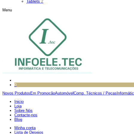
Tablets
2
Menu
0
Novos Produtos
Em Promoção
Automóvel
Comp. Técnicos / Peças
Informáti
Inicio
Loja
Sobre Nós
Contacte-nos
Blog
Minha conta
Lista de Desejos