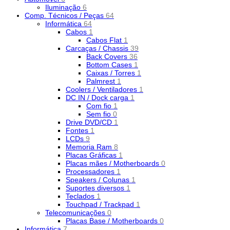
Iluminação
6
Comp. Técnicos / Peças
64
Informática
64
Cabos
1
Cabos Flat
1
Carcaças / Chassis
39
Back Covers
36
Bottom Cases
1
Caixas / Torres
1
Palmrest
1
Coolers / Ventiladores
1
DC IN / Dock carga
1
Com fio
1
Sem fio
0
Drive DVD/CD
1
Fontes
1
LCDs
9
Memoria Ram
8
Placas Gráficas
1
Placas mães / Motherboards
0
Processadores
1
Speakers / Colunas
1
Suportes diversos
1
Teclados
1
Touchpad / Trackpad
1
Telecomunicações
0
Placas Base / Motherboards
0
Informática
7