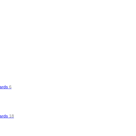
oards
6
oards
18