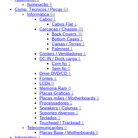
Iluminação
6
Comp. Técnicos / Peças
64
Informática
64
Cabos
1
Cabos Flat
1
Carcaças / Chassis
39
Back Covers
36
Bottom Cases
1
Caixas / Torres
1
Palmrest
1
Coolers / Ventiladores
1
DC IN / Dock carga
1
Com fio
1
Sem fio
0
Drive DVD/CD
1
Fontes
1
LCDs
9
Memoria Ram
8
Placas Gráficas
1
Placas mães / Motherboards
0
Processadores
1
Speakers / Colunas
1
Suportes diversos
1
Teclados
1
Touchpad / Trackpad
1
Telecomunicações
0
Placas Base / Motherboards
0
Informática
7