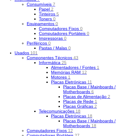
Consumíveis
7
Papel
2
Tinteiros
5
Toners
0
Equipamentos
0
Computadores Fixos
0
Computadores Portáteis
0
Impressoras
0
Periféricos
0
Pastas / Malas
0
Usados
101
Componentes Técnicos
43
Informática
25
Alimentadores / Fontes
1
Memórias RAM
12
Motores
1
Placas Eletrónicas
11
Placas Base / Mainboards /
Motherboards
6
Placas de Alimentação
2
Placas de Rede
1
Placas Gráficas
2
Telecomunicações
18
Placas Eletrónicas
18
Placas Base / Mainboards /
Motherboards
18
Computadores Fixos
12
Computadores Portáteis
27