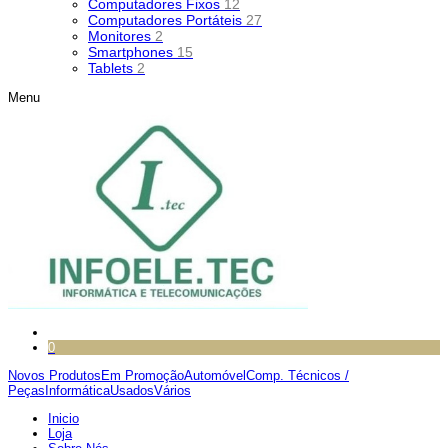
Computadores Fixos
12
Computadores Portáteis
27
Monitores
2
Smartphones
15
Tablets
2
Menu
0
Novos Produtos
Em Promoção
Automóvel
Comp. Técnicos /
Peças
Informática
Usados
Vários
Inicio
Loja