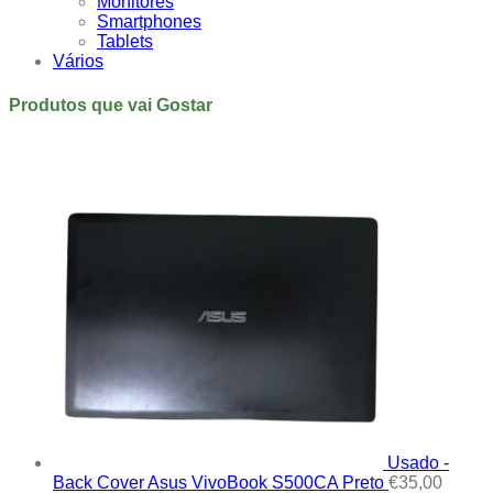
Monitores
Smartphones
Tablets
Vários
Produtos que vai Gostar
Usado -
Back Cover Asus VivoBook S500CA Preto
€
35,00