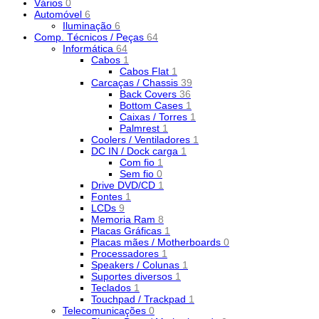
Vários
0
Automóvel
6
Iluminação
6
Comp. Técnicos / Peças
64
Informática
64
Cabos
1
Cabos Flat
1
Carcaças / Chassis
39
Back Covers
36
Bottom Cases
1
Caixas / Torres
1
Palmrest
1
Coolers / Ventiladores
1
DC IN / Dock carga
1
Com fio
1
Sem fio
0
Drive DVD/CD
1
Fontes
1
LCDs
9
Memoria Ram
8
Placas Gráficas
1
Placas mães / Motherboards
0
Processadores
1
Speakers / Colunas
1
Suportes diversos
1
Teclados
1
Touchpad / Trackpad
1
Telecomunicações
0