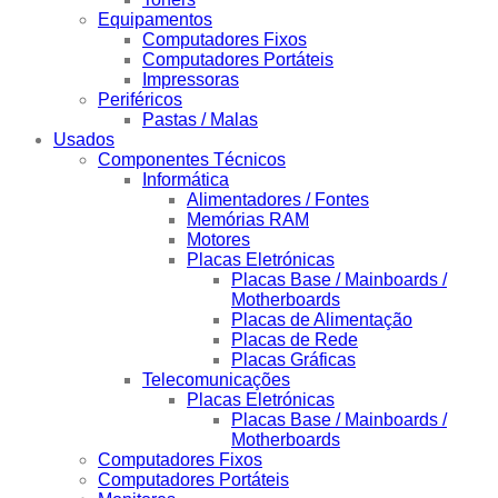
Equipamentos
Computadores Fixos
Computadores Portáteis
Impressoras
Periféricos
Pastas / Malas
Usados
Componentes Técnicos
Informática
Alimentadores / Fontes
Memórias RAM
Motores
Placas Eletrónicas
Placas Base / Mainboards /
Motherboards
Placas de Alimentação
Placas de Rede
Placas Gráficas
Telecomunicações
Placas Eletrónicas
Placas Base / Mainboards /
Motherboards
Computadores Fixos
Computadores Portáteis