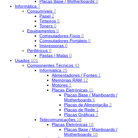
Placas Base / Motherboards
0
Informática
7
Consumíveis
7
Papel
2
Tinteiros
5
Toners
0
Equipamentos
0
Computadores Fixos
0
Computadores Portáteis
0
Impressoras
0
Periféricos
0
Pastas / Malas
0
Usados
101
Componentes Técnicos
43
Informática
25
Alimentadores / Fontes
1
Memórias RAM
12
Motores
1
Placas Eletrónicas
11
Placas Base / Mainboards /
Motherboards
6
Placas de Alimentação
2
Placas de Rede
1
Placas Gráficas
2
Telecomunicações
18
Placas Eletrónicas
18
Placas Base / Mainboards /
Motherboards
18