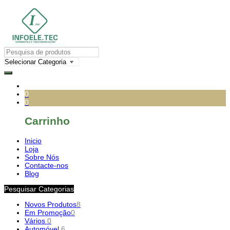
0
0
Carrinho
Inicio
Loja
Sobre Nós
Contacte-nos
Blog
Pesquisar Categorias
Novos Produtos
8
Em Promoção
0
Vários
0
Automóvel
6