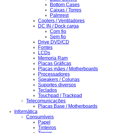
Bottom Cases
Caixas / Torres
Palmrest
Coolers / Ventiladores
DC IN / Dock carga
Com fio
Sem fio
Drive DVD/CD
Fontes
LCDs
Memoria Ram
Placas Gráficas
Placas mães / Motherboards
Processadores
Speakers / Colunas
Suportes diversos
Teclados
Touchpad / Trackpad
Telecomunicações
Placas Base / Motherboards
Informática
Consumíveis
Papel
Tinteiros
Toners