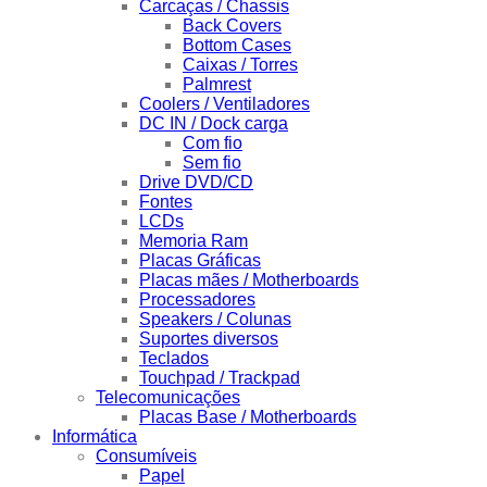
Carcaças / Chassis
Back Covers
Bottom Cases
Caixas / Torres
Palmrest
Coolers / Ventiladores
DC IN / Dock carga
Com fio
Sem fio
Drive DVD/CD
Fontes
LCDs
Memoria Ram
Placas Gráficas
Placas mães / Motherboards
Processadores
Speakers / Colunas
Suportes diversos
Teclados
Touchpad / Trackpad
Telecomunicações
Placas Base / Motherboards
Informática
Consumíveis
Papel