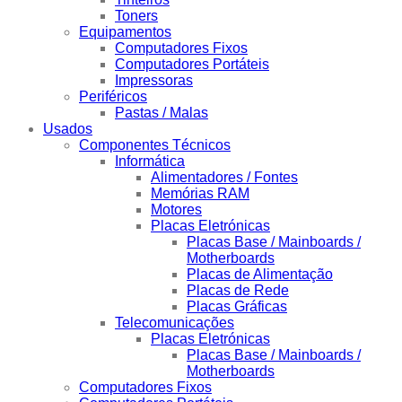
Toners
Equipamentos
Computadores Fixos
Computadores Portáteis
Impressoras
Periféricos
Pastas / Malas
Usados
Componentes Técnicos
Informática
Alimentadores / Fontes
Memórias RAM
Motores
Placas Eletrónicas
Placas Base / Mainboards /
Motherboards
Placas de Alimentação
Placas de Rede
Placas Gráficas
Telecomunicações
Placas Eletrónicas
Placas Base / Mainboards /
Motherboards
Computadores Fixos