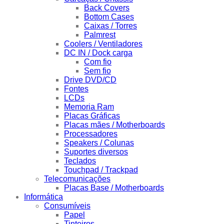
Back Covers
Bottom Cases
Caixas / Torres
Palmrest
Coolers / Ventiladores
DC IN / Dock carga
Com fio
Sem fio
Drive DVD/CD
Fontes
LCDs
Memoria Ram
Placas Gráficas
Placas mães / Motherboards
Processadores
Speakers / Colunas
Suportes diversos
Teclados
Touchpad / Trackpad
Telecomunicações
Placas Base / Motherboards
Informática
Consumíveis
Papel
Tinteiros