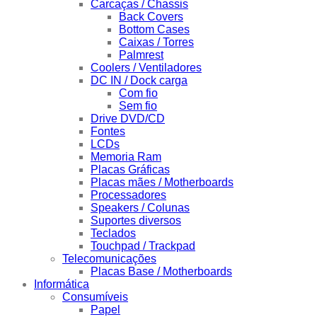
Carcaças / Chassis
Back Covers
Bottom Cases
Caixas / Torres
Palmrest
Coolers / Ventiladores
DC IN / Dock carga
Com fio
Sem fio
Drive DVD/CD
Fontes
LCDs
Memoria Ram
Placas Gráficas
Placas mães / Motherboards
Processadores
Speakers / Colunas
Suportes diversos
Teclados
Touchpad / Trackpad
Telecomunicações
Placas Base / Motherboards
Informática
Consumíveis
Papel