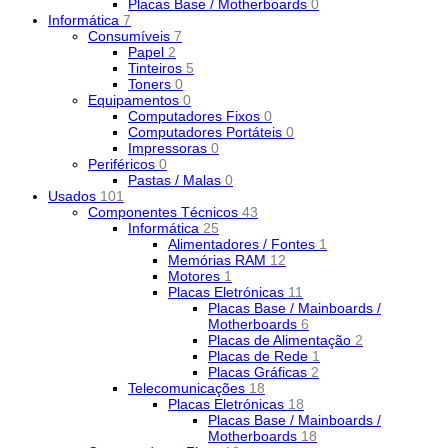
Placas Base / Motherboards
0
Informática
7
Consumíveis
7
Papel
2
Tinteiros
5
Toners
0
Equipamentos
0
Computadores Fixos
0
Computadores Portáteis
0
Impressoras
0
Periféricos
0
Pastas / Malas
0
Usados
101
Componentes Técnicos
43
Informática
25
Alimentadores / Fontes
1
Memórias RAM
12
Motores
1
Placas Eletrónicas
11
Placas Base / Mainboards /
Motherboards
6
Placas de Alimentação
2
Placas de Rede
1
Placas Gráficas
2
Telecomunicações
18
Placas Eletrónicas
18
Placas Base / Mainboards /
Motherboards
18