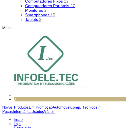
Computadores Fixos
12
Computadores Portáteis
27
Monitores
2
Smartphones
15
Tablets
2
Menu
0
Novos Produtos
Em Promoção
Automóvel
Comp. Técnicos /
Peças
Informática
Usados
Vários
Inicio
Loja