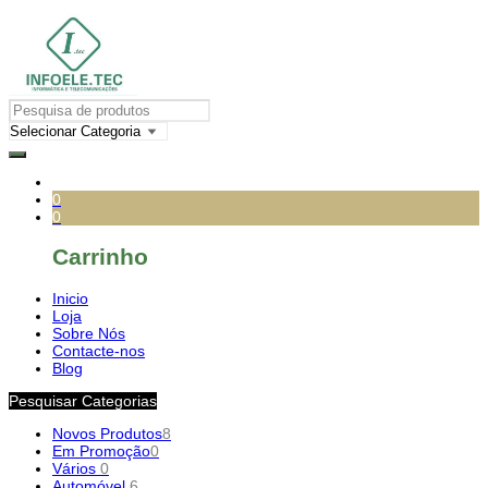
0
0
Carrinho
Inicio
Loja
Sobre Nós
Contacte-nos
Blog
Pesquisar Categorias
Novos Produtos
8
Em Promoção
0
Vários
0
Automóvel
6