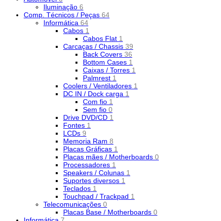
Iluminação
6
Comp. Técnicos / Peças
64
Informática
64
Cabos
1
Cabos Flat
1
Carcaças / Chassis
39
Back Covers
36
Bottom Cases
1
Caixas / Torres
1
Palmrest
1
Coolers / Ventiladores
1
DC IN / Dock carga
1
Com fio
1
Sem fio
0
Drive DVD/CD
1
Fontes
1
LCDs
9
Memoria Ram
8
Placas Gráficas
1
Placas mães / Motherboards
0
Processadores
1
Speakers / Colunas
1
Suportes diversos
1
Teclados
1
Touchpad / Trackpad
1
Telecomunicações
0
Placas Base / Motherboards
0
Informática
7