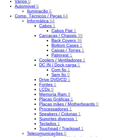
Vários
0
Automóvel
6
Iluminação
6
Comp. Técnicos / Peças
64
Informática
64
Cabos
1
Cabos Flat
1
Carcaças / Chassis
39
Back Covers
36
Bottom Cases
1
Caixas / Torres
1
Palmrest
1
Coolers / Ventiladores
1
DC IN / Dock carga
1
Com fio
1
Sem fio
0
Drive DVD/CD
1
Fontes
1
LCDs
9
Memoria Ram
8
Placas Gráficas
1
Placas mães / Motherboards
0
Processadores
1
Speakers / Colunas
1
Suportes diversos
1
Teclados
1
Touchpad / Trackpad
1
Telecomunicações
0