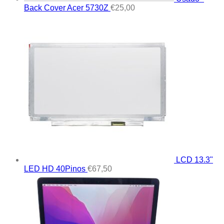
Back Cover Acer 5730Z
€
25,00
LCD 13.3"
LED HD 40Pinos
€
67,50