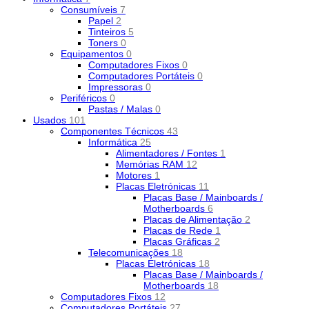
Consumíveis
7
Papel
2
Tinteiros
5
Toners
0
Equipamentos
0
Computadores Fixos
0
Computadores Portáteis
0
Impressoras
0
Periféricos
0
Pastas / Malas
0
Usados
101
Componentes Técnicos
43
Informática
25
Alimentadores / Fontes
1
Memórias RAM
12
Motores
1
Placas Eletrónicas
11
Placas Base / Mainboards /
Motherboards
6
Placas de Alimentação
2
Placas de Rede
1
Placas Gráficas
2
Telecomunicações
18
Placas Eletrónicas
18
Placas Base / Mainboards /
Motherboards
18
Computadores Fixos
12
Computadores Portáteis
27