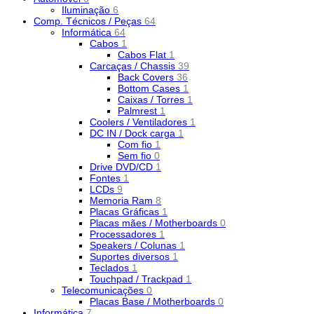
Iluminação
6
Comp. Técnicos / Peças
64
Informática
64
Cabos
1
Cabos Flat
1
Carcaças / Chassis
39
Back Covers
36
Bottom Cases
1
Caixas / Torres
1
Palmrest
1
Coolers / Ventiladores
1
DC IN / Dock carga
1
Com fio
1
Sem fio
0
Drive DVD/CD
1
Fontes
1
LCDs
9
Memoria Ram
8
Placas Gráficas
1
Placas mães / Motherboards
0
Processadores
1
Speakers / Colunas
1
Suportes diversos
1
Teclados
1
Touchpad / Trackpad
1
Telecomunicações
0
Placas Base / Motherboards
0
Informática
7