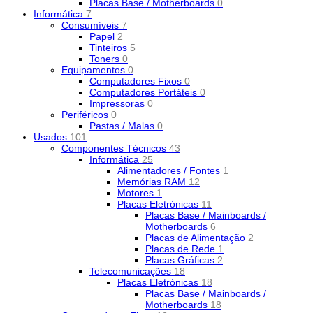
Placas Base / Motherboards
0
Informática
7
Consumíveis
7
Papel
2
Tinteiros
5
Toners
0
Equipamentos
0
Computadores Fixos
0
Computadores Portáteis
0
Impressoras
0
Periféricos
0
Pastas / Malas
0
Usados
101
Componentes Técnicos
43
Informática
25
Alimentadores / Fontes
1
Memórias RAM
12
Motores
1
Placas Eletrónicas
11
Placas Base / Mainboards /
Motherboards
6
Placas de Alimentação
2
Placas de Rede
1
Placas Gráficas
2
Telecomunicações
18
Placas Eletrónicas
18
Placas Base / Mainboards /
Motherboards
18