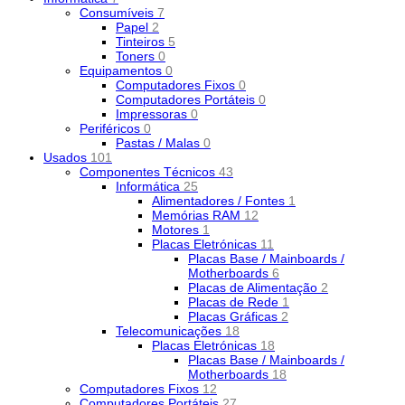
Consumíveis
7
Papel
2
Tinteiros
5
Toners
0
Equipamentos
0
Computadores Fixos
0
Computadores Portáteis
0
Impressoras
0
Periféricos
0
Pastas / Malas
0
Usados
101
Componentes Técnicos
43
Informática
25
Alimentadores / Fontes
1
Memórias RAM
12
Motores
1
Placas Eletrónicas
11
Placas Base / Mainboards /
Motherboards
6
Placas de Alimentação
2
Placas de Rede
1
Placas Gráficas
2
Telecomunicações
18
Placas Eletrónicas
18
Placas Base / Mainboards /
Motherboards
18
Computadores Fixos
12
Computadores Portáteis
27