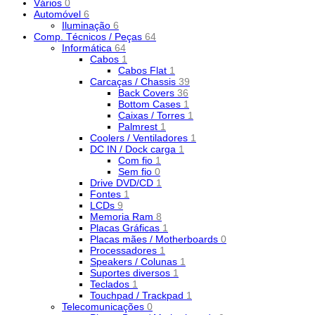
Vários
0
Automóvel
6
Iluminação
6
Comp. Técnicos / Peças
64
Informática
64
Cabos
1
Cabos Flat
1
Carcaças / Chassis
39
Back Covers
36
Bottom Cases
1
Caixas / Torres
1
Palmrest
1
Coolers / Ventiladores
1
DC IN / Dock carga
1
Com fio
1
Sem fio
0
Drive DVD/CD
1
Fontes
1
LCDs
9
Memoria Ram
8
Placas Gráficas
1
Placas mães / Motherboards
0
Processadores
1
Speakers / Colunas
1
Suportes diversos
1
Teclados
1
Touchpad / Trackpad
1
Telecomunicações
0