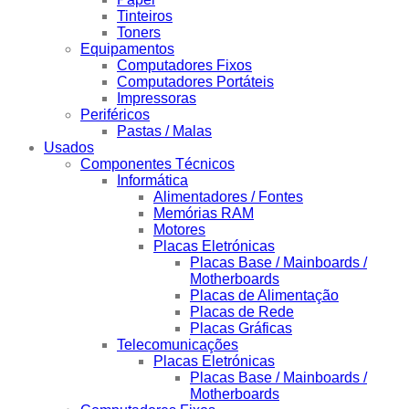
Tinteiros
Toners
Equipamentos
Computadores Fixos
Computadores Portáteis
Impressoras
Periféricos
Pastas / Malas
Usados
Componentes Técnicos
Informática
Alimentadores / Fontes
Memórias RAM
Motores
Placas Eletrónicas
Placas Base / Mainboards /
Motherboards
Placas de Alimentação
Placas de Rede
Placas Gráficas
Telecomunicações
Placas Eletrónicas
Placas Base / Mainboards /
Motherboards