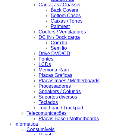
Carcaças / Chassis
Back Covers
Bottom Cases
Caixas / Torres
Palmrest
Coolers / Ventiladores
DC IN / Dock carga
Com fio
Sem fio
Drive DVD/CD
Fontes
LCDs
Memoria Ram
Placas Gráficas
Placas mães / Motherboards
Processadores
Speakers / Colunas
Suportes diversos
Teclados
Touchpad / Trackpad
Telecomunicações
Placas Base / Motherboards
Informática
Consumíveis
Papel