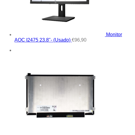
Monitor
AOC I2475 23.8"- (Usado)
€
96,90