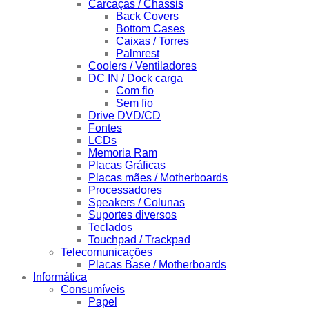
Carcaças / Chassis
Back Covers
Bottom Cases
Caixas / Torres
Palmrest
Coolers / Ventiladores
DC IN / Dock carga
Com fio
Sem fio
Drive DVD/CD
Fontes
LCDs
Memoria Ram
Placas Gráficas
Placas mães / Motherboards
Processadores
Speakers / Colunas
Suportes diversos
Teclados
Touchpad / Trackpad
Telecomunicações
Placas Base / Motherboards
Informática
Consumíveis
Papel