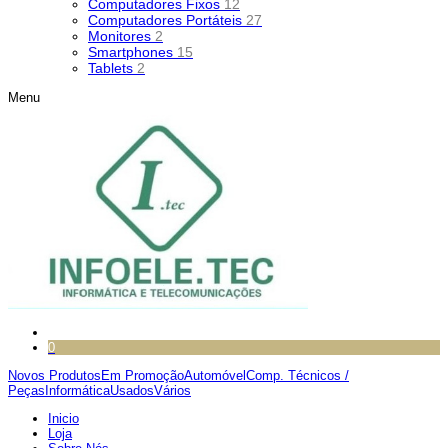
Computadores Fixos
12
Computadores Portáteis
27
Monitores
2
Smartphones
15
Tablets
2
Menu
0
Novos Produtos
Em Promoção
Automóvel
Comp. Técnicos /
Peças
Informática
Usados
Vários
Inicio
Loja