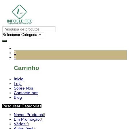
0
0
Carrinho
Inicio
Loja
Sobre Nós
Contacte-nos
Blog
Pesquisar Categorias
Novos Produtos
8
Em Promoção
0
Vários
0
Automóvel
6