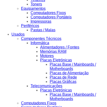
Toners
Equipamentos
Computadores Fixos
Computadores Portáteis
Impressoras
Periféricos
Pastas / Malas
Usados
Componentes Técnicos
Informática
Alimentadores / Fontes
Memórias RAM
Motores
Placas Eletrónicas
Placas Base / Mainboards /
Motherboards
Placas de Alimentação
Placas de Rede
Placas Gráficas
Telecomunicações
Placas Eletrónicas
Placas Base / Mainboards /
Motherboards
Computadores Fixos