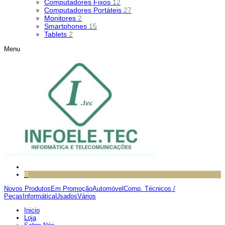
Computadores Fixos
12
Computadores Portáteis
27
Monitores
2
Smartphones
15
Tablets
2
Menu
0
Novos Produtos
Em Promoção
Automóvel
Comp. Técnicos /
Peças
Informática
Usados
Vários
Inicio
Loja