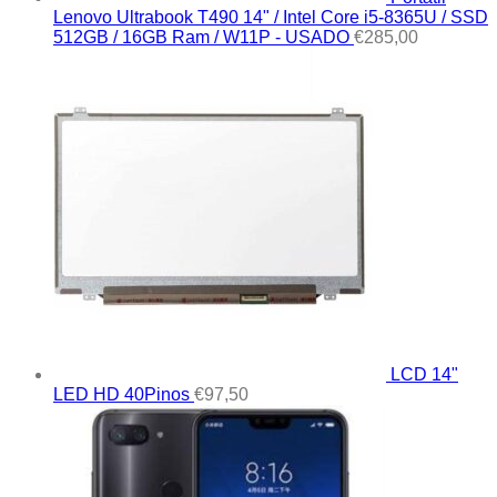
Lenovo Ultrabook T490 14" / Intel Core i5-8365U / SSD
512GB / 16GB Ram / W11P - USADO
€
285,00
LCD 14"
LED HD 40Pinos
€
97,50