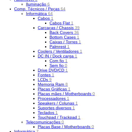
Iluminação
6
Comp. Técnicos / Peças
64
Informática
64
Cabos
1
Cabos Flat
1
Carcaças / Chassis
39
Back Covers
36
Bottom Cases
1
Caixas / Torres
1
Palmrest
1
Coolers / Ventiladores
1
DC IN / Dock carga
1
Com fio
1
Sem fio
0
Drive DVD/CD
1
Fontes
1
LCDs
9
Memoria Ram
8
Placas Gráficas
1
Placas mães / Motherboards
0
Processadores
1
Speakers / Colunas
1
Suportes diversos
1
Teclados
1
Touchpad / Trackpad
1
Telecomunicações
0
Placas Base / Motherboards
0
Informática
7