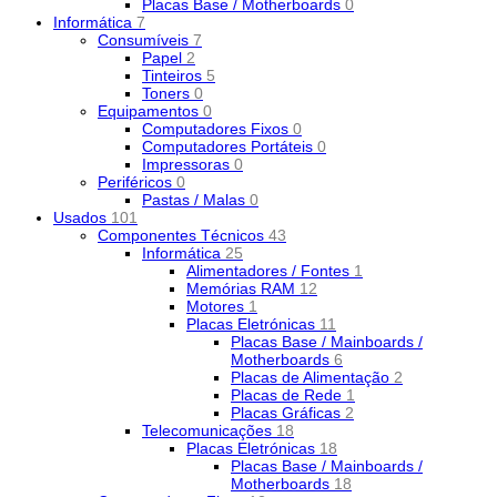
Placas Base / Motherboards
0
Informática
7
Consumíveis
7
Papel
2
Tinteiros
5
Toners
0
Equipamentos
0
Computadores Fixos
0
Computadores Portáteis
0
Impressoras
0
Periféricos
0
Pastas / Malas
0
Usados
101
Componentes Técnicos
43
Informática
25
Alimentadores / Fontes
1
Memórias RAM
12
Motores
1
Placas Eletrónicas
11
Placas Base / Mainboards /
Motherboards
6
Placas de Alimentação
2
Placas de Rede
1
Placas Gráficas
2
Telecomunicações
18
Placas Eletrónicas
18
Placas Base / Mainboards /
Motherboards
18