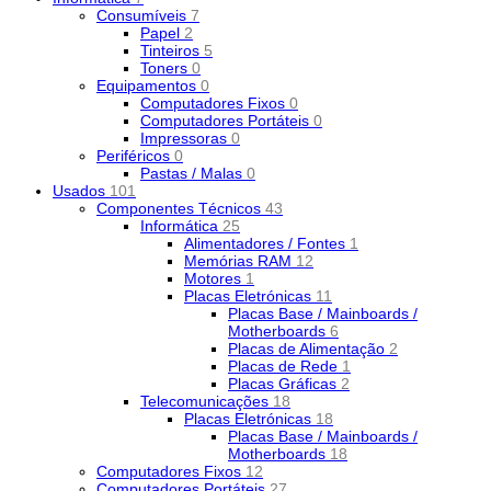
Consumíveis
7
Papel
2
Tinteiros
5
Toners
0
Equipamentos
0
Computadores Fixos
0
Computadores Portáteis
0
Impressoras
0
Periféricos
0
Pastas / Malas
0
Usados
101
Componentes Técnicos
43
Informática
25
Alimentadores / Fontes
1
Memórias RAM
12
Motores
1
Placas Eletrónicas
11
Placas Base / Mainboards /
Motherboards
6
Placas de Alimentação
2
Placas de Rede
1
Placas Gráficas
2
Telecomunicações
18
Placas Eletrónicas
18
Placas Base / Mainboards /
Motherboards
18
Computadores Fixos
12
Computadores Portáteis
27