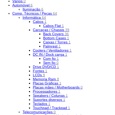
Vários
0
Automóvel
6
Iluminação
6
Comp. Técnicos / Peças
64
Informática
64
Cabos
1
Cabos Flat
1
Carcaças / Chassis
39
Back Covers
36
Bottom Cases
1
Caixas / Torres
1
Palmrest
1
Coolers / Ventiladores
1
DC IN / Dock carga
1
Com fio
1
Sem fio
0
Drive DVD/CD
1
Fontes
1
LCDs
9
Memoria Ram
8
Placas Gráficas
1
Placas mães / Motherboards
0
Processadores
1
Speakers / Colunas
1
Suportes diversos
1
Teclados
1
Touchpad / Trackpad
1
Telecomunicações
0