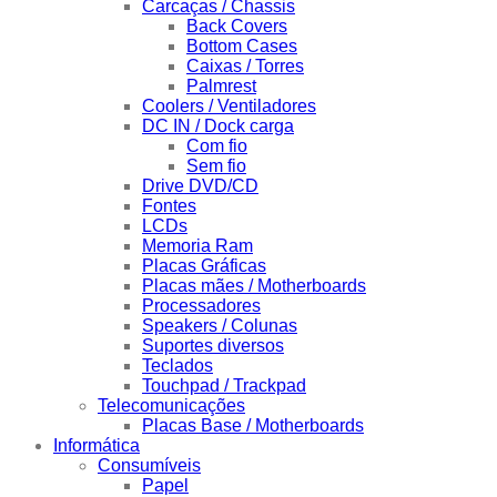
Carcaças / Chassis
Back Covers
Bottom Cases
Caixas / Torres
Palmrest
Coolers / Ventiladores
DC IN / Dock carga
Com fio
Sem fio
Drive DVD/CD
Fontes
LCDs
Memoria Ram
Placas Gráficas
Placas mães / Motherboards
Processadores
Speakers / Colunas
Suportes diversos
Teclados
Touchpad / Trackpad
Telecomunicações
Placas Base / Motherboards
Informática
Consumíveis
Papel