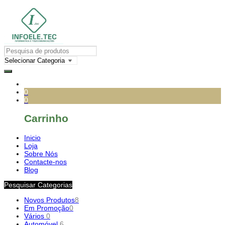
0
0
Carrinho
Inicio
Loja
Sobre Nós
Contacte-nos
Blog
Pesquisar Categorias
Novos Produtos
8
Em Promoção
0
Vários
0
Automóvel
6