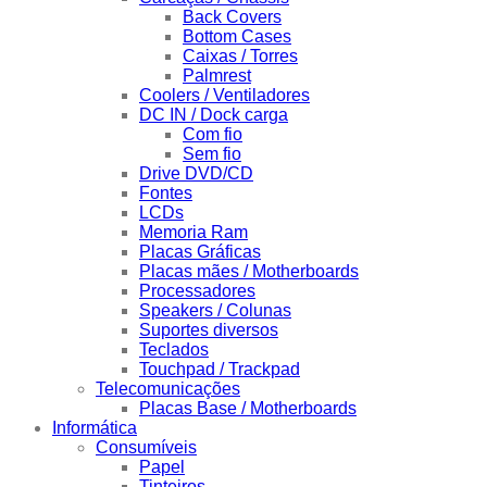
Back Covers
Bottom Cases
Caixas / Torres
Palmrest
Coolers / Ventiladores
DC IN / Dock carga
Com fio
Sem fio
Drive DVD/CD
Fontes
LCDs
Memoria Ram
Placas Gráficas
Placas mães / Motherboards
Processadores
Speakers / Colunas
Suportes diversos
Teclados
Touchpad / Trackpad
Telecomunicações
Placas Base / Motherboards
Informática
Consumíveis
Papel
Tinteiros