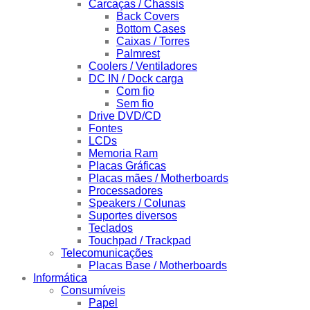
Carcaças / Chassis
Back Covers
Bottom Cases
Caixas / Torres
Palmrest
Coolers / Ventiladores
DC IN / Dock carga
Com fio
Sem fio
Drive DVD/CD
Fontes
LCDs
Memoria Ram
Placas Gráficas
Placas mães / Motherboards
Processadores
Speakers / Colunas
Suportes diversos
Teclados
Touchpad / Trackpad
Telecomunicações
Placas Base / Motherboards
Informática
Consumíveis
Papel