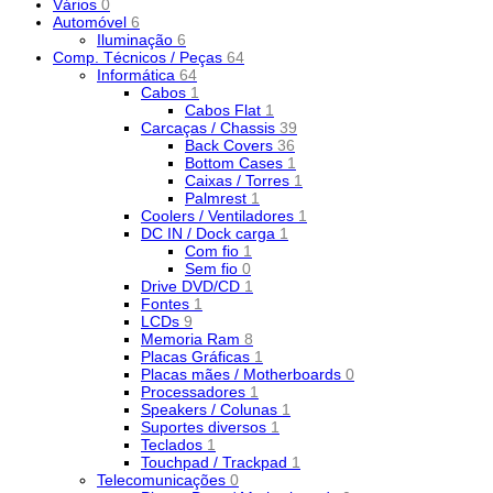
Vários
0
Automóvel
6
Iluminação
6
Comp. Técnicos / Peças
64
Informática
64
Cabos
1
Cabos Flat
1
Carcaças / Chassis
39
Back Covers
36
Bottom Cases
1
Caixas / Torres
1
Palmrest
1
Coolers / Ventiladores
1
DC IN / Dock carga
1
Com fio
1
Sem fio
0
Drive DVD/CD
1
Fontes
1
LCDs
9
Memoria Ram
8
Placas Gráficas
1
Placas mães / Motherboards
0
Processadores
1
Speakers / Colunas
1
Suportes diversos
1
Teclados
1
Touchpad / Trackpad
1
Telecomunicações
0