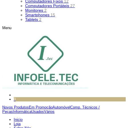
Computadores Fixos
12
Computadores Portáteis
27
Monitores
2
Smartphones
15
Tablets
2
Menu
0
Novos Produtos
Em Promoção
Automóvel
Comp. Técnicos /
Peças
Informática
Usados
Vários
Inicio
Loja