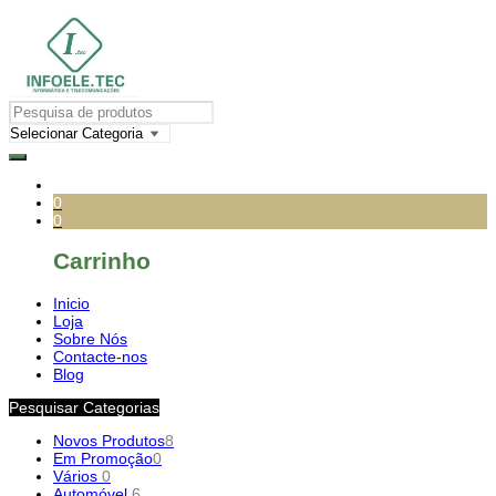
0
0
Carrinho
Inicio
Loja
Sobre Nós
Contacte-nos
Blog
Pesquisar Categorias
Novos Produtos
8
Em Promoção
0
Vários
0
Automóvel
6