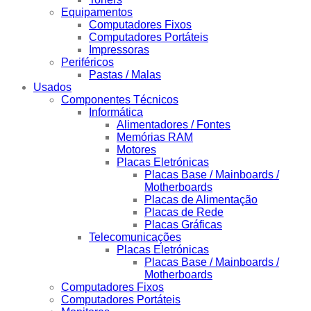
Equipamentos
Computadores Fixos
Computadores Portáteis
Impressoras
Periféricos
Pastas / Malas
Usados
Componentes Técnicos
Informática
Alimentadores / Fontes
Memórias RAM
Motores
Placas Eletrónicas
Placas Base / Mainboards /
Motherboards
Placas de Alimentação
Placas de Rede
Placas Gráficas
Telecomunicações
Placas Eletrónicas
Placas Base / Mainboards /
Motherboards
Computadores Fixos
Computadores Portáteis