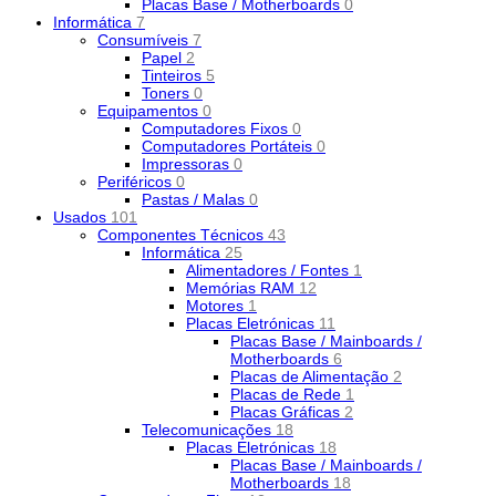
Placas Base / Motherboards
0
Informática
7
Consumíveis
7
Papel
2
Tinteiros
5
Toners
0
Equipamentos
0
Computadores Fixos
0
Computadores Portáteis
0
Impressoras
0
Periféricos
0
Pastas / Malas
0
Usados
101
Componentes Técnicos
43
Informática
25
Alimentadores / Fontes
1
Memórias RAM
12
Motores
1
Placas Eletrónicas
11
Placas Base / Mainboards /
Motherboards
6
Placas de Alimentação
2
Placas de Rede
1
Placas Gráficas
2
Telecomunicações
18
Placas Eletrónicas
18
Placas Base / Mainboards /
Motherboards
18