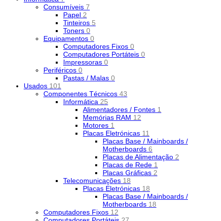
Consumíveis
7
Papel
2
Tinteiros
5
Toners
0
Equipamentos
0
Computadores Fixos
0
Computadores Portáteis
0
Impressoras
0
Periféricos
0
Pastas / Malas
0
Usados
101
Componentes Técnicos
43
Informática
25
Alimentadores / Fontes
1
Memórias RAM
12
Motores
1
Placas Eletrónicas
11
Placas Base / Mainboards /
Motherboards
6
Placas de Alimentação
2
Placas de Rede
1
Placas Gráficas
2
Telecomunicações
18
Placas Eletrónicas
18
Placas Base / Mainboards /
Motherboards
18
Computadores Fixos
12
Computadores Portáteis
27