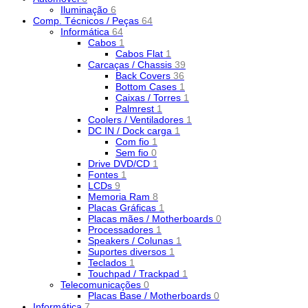
Iluminação
6
Comp. Técnicos / Peças
64
Informática
64
Cabos
1
Cabos Flat
1
Carcaças / Chassis
39
Back Covers
36
Bottom Cases
1
Caixas / Torres
1
Palmrest
1
Coolers / Ventiladores
1
DC IN / Dock carga
1
Com fio
1
Sem fio
0
Drive DVD/CD
1
Fontes
1
LCDs
9
Memoria Ram
8
Placas Gráficas
1
Placas mães / Motherboards
0
Processadores
1
Speakers / Colunas
1
Suportes diversos
1
Teclados
1
Touchpad / Trackpad
1
Telecomunicações
0
Placas Base / Motherboards
0
Informática
7