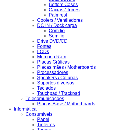
Bottom Cases
Caixas / Torres
Palmrest
Coolers / Ventiladores
DC IN / Dock carga
Com fio
Sem fio
Drive DVD/CD
Fontes
LCDs
Memoria Ram
Placas Gráficas
Placas mães / Motherboards
Processadores
Speakers / Colunas
Suportes diversos
Teclados
Touchpad / Trackpad
Telecomunicações
Placas Base / Motherboards
Informática
Consumíveis
Papel
Tinteiros
Toners