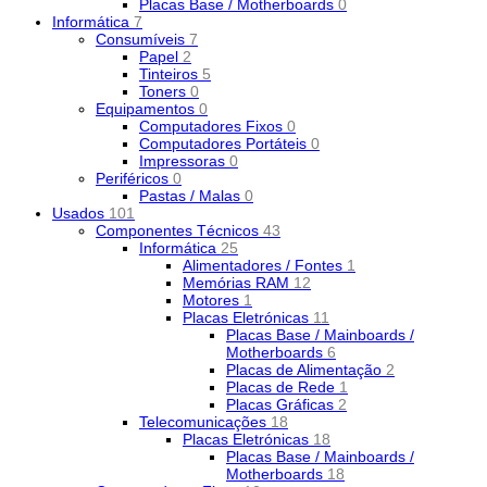
Placas Base / Motherboards
0
Informática
7
Consumíveis
7
Papel
2
Tinteiros
5
Toners
0
Equipamentos
0
Computadores Fixos
0
Computadores Portáteis
0
Impressoras
0
Periféricos
0
Pastas / Malas
0
Usados
101
Componentes Técnicos
43
Informática
25
Alimentadores / Fontes
1
Memórias RAM
12
Motores
1
Placas Eletrónicas
11
Placas Base / Mainboards /
Motherboards
6
Placas de Alimentação
2
Placas de Rede
1
Placas Gráficas
2
Telecomunicações
18
Placas Eletrónicas
18
Placas Base / Mainboards /
Motherboards
18