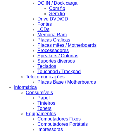
DC IN / Dock carga
Com fio
Sem fio
Drive DVD/CD
Fontes
LCDs
Memoria Ram
Placas Gráficas
Placas mães / Motherboards
Processadores
Speakers / Colunas
Suportes diversos
Teclados
Touchpad / Trackpad
Telecomunicações
Placas Base / Motherboards
Informática
Consumíveis
Papel
Tinteiros
Toners
Equipamentos
Computadores Fixos
Computadores Portáteis
Impressoras