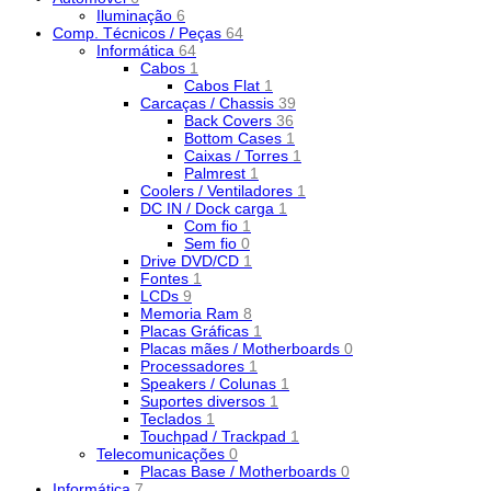
Iluminação
6
Comp. Técnicos / Peças
64
Informática
64
Cabos
1
Cabos Flat
1
Carcaças / Chassis
39
Back Covers
36
Bottom Cases
1
Caixas / Torres
1
Palmrest
1
Coolers / Ventiladores
1
DC IN / Dock carga
1
Com fio
1
Sem fio
0
Drive DVD/CD
1
Fontes
1
LCDs
9
Memoria Ram
8
Placas Gráficas
1
Placas mães / Motherboards
0
Processadores
1
Speakers / Colunas
1
Suportes diversos
1
Teclados
1
Touchpad / Trackpad
1
Telecomunicações
0
Placas Base / Motherboards
0
Informática
7