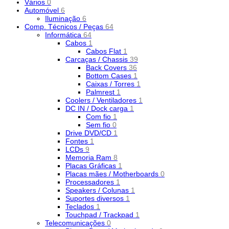
Vários
0
Automóvel
6
Iluminação
6
Comp. Técnicos / Peças
64
Informática
64
Cabos
1
Cabos Flat
1
Carcaças / Chassis
39
Back Covers
36
Bottom Cases
1
Caixas / Torres
1
Palmrest
1
Coolers / Ventiladores
1
DC IN / Dock carga
1
Com fio
1
Sem fio
0
Drive DVD/CD
1
Fontes
1
LCDs
9
Memoria Ram
8
Placas Gráficas
1
Placas mães / Motherboards
0
Processadores
1
Speakers / Colunas
1
Suportes diversos
1
Teclados
1
Touchpad / Trackpad
1
Telecomunicações
0