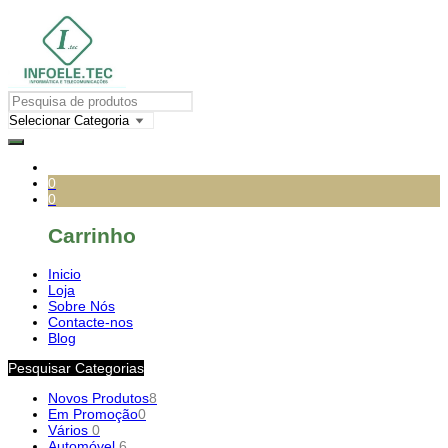
0
0
Carrinho
Inicio
Loja
Sobre Nós
Contacte-nos
Blog
Pesquisar Categorias
Novos Produtos
8
Em Promoção
0
Vários
0
Automóvel
6