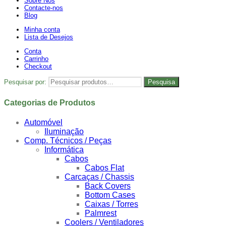
Sobre Nós
Contacte-nos
Blog
Minha conta
Lista de Desejos
Conta
Carrinho
Checkout
Pesquisar por:
Pesquisa
Categorias de Produtos
Automóvel
Iluminação
Comp. Técnicos / Peças
Informática
Cabos
Cabos Flat
Carcaças / Chassis
Back Covers
Bottom Cases
Caixas / Torres
Palmrest
Coolers / Ventiladores