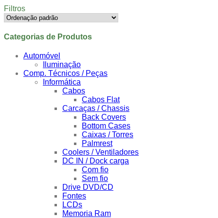
Filtros
Categorias de Produtos
Automóvel
Iluminação
Comp. Técnicos / Peças
Informática
Cabos
Cabos Flat
Carcaças / Chassis
Back Covers
Bottom Cases
Caixas / Torres
Palmrest
Coolers / Ventiladores
DC IN / Dock carga
Com fio
Sem fio
Drive DVD/CD
Fontes
LCDs
Memoria Ram