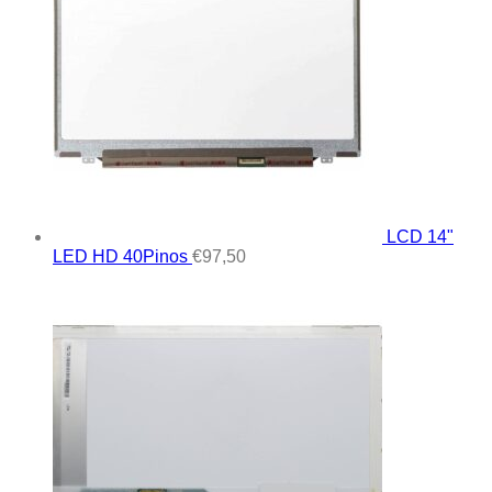
LCD 14"
LED HD 40Pinos
€
97,50