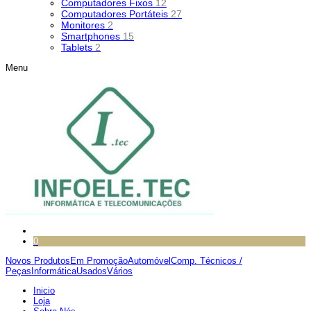
Computadores Fixos
12
Computadores Portáteis
27
Monitores
2
Smartphones
15
Tablets
2
Menu
0
Novos Produtos
Em Promoção
Automóvel
Comp. Técnicos /
Peças
Informática
Usados
Vários
Inicio
Loja