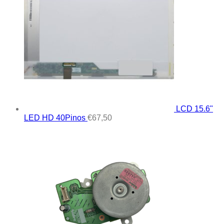
LCD 15.6"
LED HD 40Pinos
€
67,50