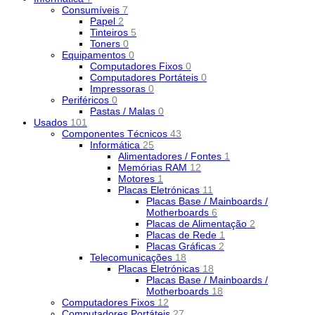
Consumíveis
7
Papel
2
Tinteiros
5
Toners
0
Equipamentos
0
Computadores Fixos
0
Computadores Portáteis
0
Impressoras
0
Periféricos
0
Pastas / Malas
0
Usados
101
Componentes Técnicos
43
Informática
25
Alimentadores / Fontes
1
Memórias RAM
12
Motores
1
Placas Eletrónicas
11
Placas Base / Mainboards /
Motherboards
6
Placas de Alimentação
2
Placas de Rede
1
Placas Gráficas
2
Telecomunicações
18
Placas Eletrónicas
18
Placas Base / Mainboards /
Motherboards
18
Computadores Fixos
12
Computadores Portáteis
27