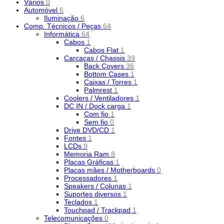
Vários
0
Automóvel
6
Iluminação
6
Comp. Técnicos / Peças
64
Informática
64
Cabos
1
Cabos Flat
1
Carcaças / Chassis
39
Back Covers
36
Bottom Cases
1
Caixas / Torres
1
Palmrest
1
Coolers / Ventiladores
1
DC IN / Dock carga
1
Com fio
1
Sem fio
0
Drive DVD/CD
1
Fontes
1
LCDs
9
Memoria Ram
8
Placas Gráficas
1
Placas mães / Motherboards
0
Processadores
1
Speakers / Colunas
1
Suportes diversos
1
Teclados
1
Touchpad / Trackpad
1
Telecomunicações
0