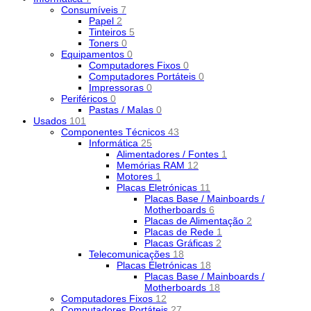
Consumíveis
7
Papel
2
Tinteiros
5
Toners
0
Equipamentos
0
Computadores Fixos
0
Computadores Portáteis
0
Impressoras
0
Periféricos
0
Pastas / Malas
0
Usados
101
Componentes Técnicos
43
Informática
25
Alimentadores / Fontes
1
Memórias RAM
12
Motores
1
Placas Eletrónicas
11
Placas Base / Mainboards /
Motherboards
6
Placas de Alimentação
2
Placas de Rede
1
Placas Gráficas
2
Telecomunicações
18
Placas Eletrónicas
18
Placas Base / Mainboards /
Motherboards
18
Computadores Fixos
12
Computadores Portáteis
27