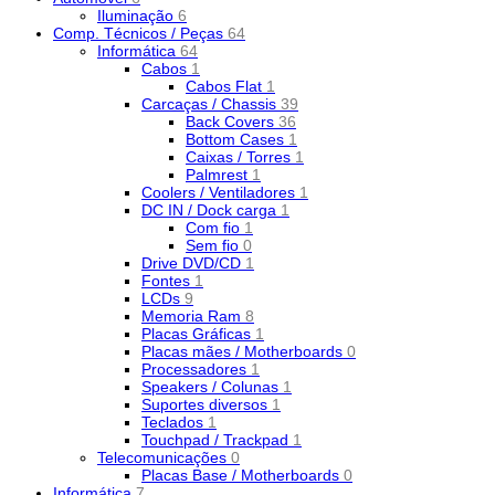
Iluminação
6
Comp. Técnicos / Peças
64
Informática
64
Cabos
1
Cabos Flat
1
Carcaças / Chassis
39
Back Covers
36
Bottom Cases
1
Caixas / Torres
1
Palmrest
1
Coolers / Ventiladores
1
DC IN / Dock carga
1
Com fio
1
Sem fio
0
Drive DVD/CD
1
Fontes
1
LCDs
9
Memoria Ram
8
Placas Gráficas
1
Placas mães / Motherboards
0
Processadores
1
Speakers / Colunas
1
Suportes diversos
1
Teclados
1
Touchpad / Trackpad
1
Telecomunicações
0
Placas Base / Motherboards
0
Informática
7