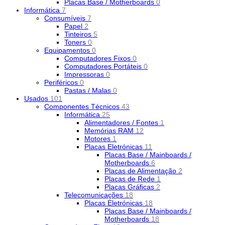
Placas Base / Motherboards
0
Informática
7
Consumíveis
7
Papel
2
Tinteiros
5
Toners
0
Equipamentos
0
Computadores Fixos
0
Computadores Portáteis
0
Impressoras
0
Periféricos
0
Pastas / Malas
0
Usados
101
Componentes Técnicos
43
Informática
25
Alimentadores / Fontes
1
Memórias RAM
12
Motores
1
Placas Eletrónicas
11
Placas Base / Mainboards /
Motherboards
6
Placas de Alimentação
2
Placas de Rede
1
Placas Gráficas
2
Telecomunicações
18
Placas Eletrónicas
18
Placas Base / Mainboards /
Motherboards
18