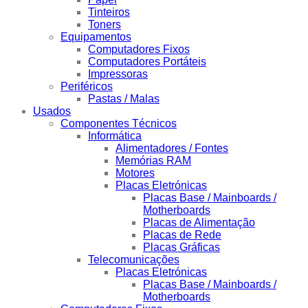
Tinteiros
Toners
Equipamentos
Computadores Fixos
Computadores Portáteis
Impressoras
Periféricos
Pastas / Malas
Usados
Componentes Técnicos
Informática
Alimentadores / Fontes
Memórias RAM
Motores
Placas Eletrónicas
Placas Base / Mainboards /
Motherboards
Placas de Alimentação
Placas de Rede
Placas Gráficas
Telecomunicações
Placas Eletrónicas
Placas Base / Mainboards /
Motherboards