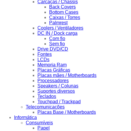
Carcaças / Chassis
Back Covers
Bottom Cases
Caixas / Torres
Palmrest
Coolers / Ventiladores
DC IN / Dock carga
Com fio
Sem fio
Drive DVD/CD
Fontes
LCDs
Memoria Ram
Placas Gráficas
Placas mães / Motherboards
Processadores
Speakers / Colunas
Suportes diversos
Teclados
Touchpad / Trackpad
Telecomunicações
Placas Base / Motherboards
Informática
Consumíveis
Papel