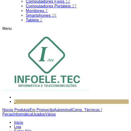
Computadores Fixos
12
Computadores Portáteis
27
Monitores
2
Smartphones
15
Tablets
2
Menu
0
Novos Produtos
Em Promoção
Automóvel
Comp. Técnicos /
Peças
Informática
Usados
Vários
Inicio
Loja