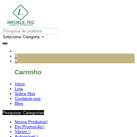
0
0
Carrinho
Inicio
Loja
Sobre Nós
Contacte-nos
Blog
Pesquisar Categorias
Novos Produtos
8
Em Promoção
0
Vários
0
Automóvel
6