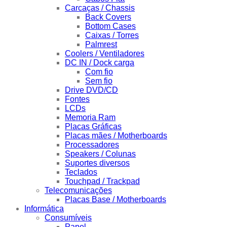
Carcaças / Chassis
Back Covers
Bottom Cases
Caixas / Torres
Palmrest
Coolers / Ventiladores
DC IN / Dock carga
Com fio
Sem fio
Drive DVD/CD
Fontes
LCDs
Memoria Ram
Placas Gráficas
Placas mães / Motherboards
Processadores
Speakers / Colunas
Suportes diversos
Teclados
Touchpad / Trackpad
Telecomunicações
Placas Base / Motherboards
Informática
Consumíveis
Papel