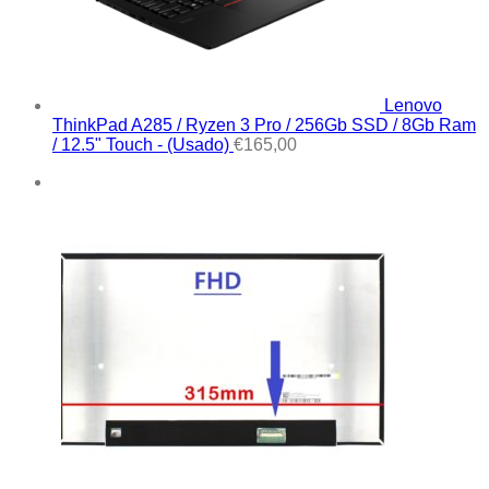
Lenovo
ThinkPad A285 / Ryzen 3 Pro / 256Gb SSD / 8Gb Ram
/ 12.5" Touch - (Usado)
€
165,00