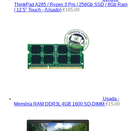
ThinkPad A285 / Ryzen 3 Pro / 256Gb SSD / 8Gb Ram
/ 12.5" Touch - (Usado)
€
165,00
Usada -
Memória RAM DDR3L 4GB 1600 SO-DIMM
€
15,00