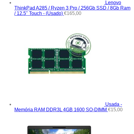
Lenovo
ThinkPad A285 / Ryzen 3 Pro / 256Gb SSD / 8Gb Ram
/ 12.5" Touch - (Usado)
€
165,00
Usada -
Memória RAM DDR3L 4GB 1600 SO-DIMM
€
15,00