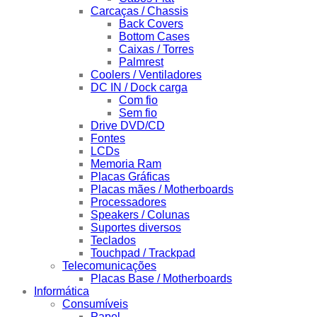
Carcaças / Chassis
Back Covers
Bottom Cases
Caixas / Torres
Palmrest
Coolers / Ventiladores
DC IN / Dock carga
Com fio
Sem fio
Drive DVD/CD
Fontes
LCDs
Memoria Ram
Placas Gráficas
Placas mães / Motherboards
Processadores
Speakers / Colunas
Suportes diversos
Teclados
Touchpad / Trackpad
Telecomunicações
Placas Base / Motherboards
Informática
Consumíveis
Papel