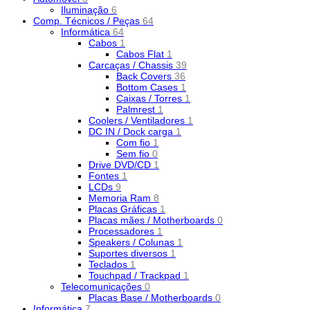
Iluminação
6
Comp. Técnicos / Peças
64
Informática
64
Cabos
1
Cabos Flat
1
Carcaças / Chassis
39
Back Covers
36
Bottom Cases
1
Caixas / Torres
1
Palmrest
1
Coolers / Ventiladores
1
DC IN / Dock carga
1
Com fio
1
Sem fio
0
Drive DVD/CD
1
Fontes
1
LCDs
9
Memoria Ram
8
Placas Gráficas
1
Placas mães / Motherboards
0
Processadores
1
Speakers / Colunas
1
Suportes diversos
1
Teclados
1
Touchpad / Trackpad
1
Telecomunicações
0
Placas Base / Motherboards
0
Informática
7