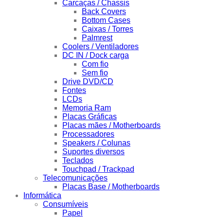
Carcaças / Chassis
Back Covers
Bottom Cases
Caixas / Torres
Palmrest
Coolers / Ventiladores
DC IN / Dock carga
Com fio
Sem fio
Drive DVD/CD
Fontes
LCDs
Memoria Ram
Placas Gráficas
Placas mães / Motherboards
Processadores
Speakers / Colunas
Suportes diversos
Teclados
Touchpad / Trackpad
Telecomunicações
Placas Base / Motherboards
Informática
Consumíveis
Papel