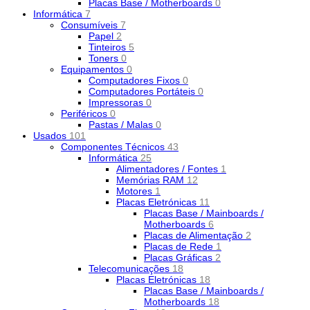
Placas Base / Motherboards
0
Informática
7
Consumíveis
7
Papel
2
Tinteiros
5
Toners
0
Equipamentos
0
Computadores Fixos
0
Computadores Portáteis
0
Impressoras
0
Periféricos
0
Pastas / Malas
0
Usados
101
Componentes Técnicos
43
Informática
25
Alimentadores / Fontes
1
Memórias RAM
12
Motores
1
Placas Eletrónicas
11
Placas Base / Mainboards /
Motherboards
6
Placas de Alimentação
2
Placas de Rede
1
Placas Gráficas
2
Telecomunicações
18
Placas Eletrónicas
18
Placas Base / Mainboards /
Motherboards
18