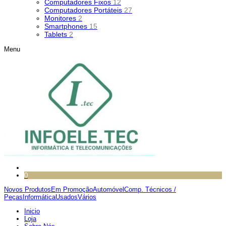
Computadores Fixos
12
Computadores Portáteis
27
Monitores
2
Smartphones
15
Tablets
2
Menu
0
Novos Produtos
Em Promoção
Automóvel
Comp. Técnicos /
Peças
Informática
Usados
Vários
Inicio
Loja