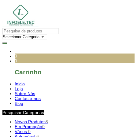
0
0
Carrinho
Inicio
Loja
Sobre Nós
Contacte-nos
Blog
Pesquisar Categorias
Novos Produtos
8
Em Promoção
0
Vários
0
Automóvel
6