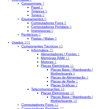
Consumíveis
7
Papel
2
Tinteiros
5
Toners
0
Equipamentos
0
Computadores Fixos
0
Computadores Portáteis
0
Impressoras
0
Periféricos
0
Pastas / Malas
0
Usados
101
Componentes Técnicos
43
Informática
25
Alimentadores / Fontes
1
Memórias RAM
12
Motores
1
Placas Eletrónicas
11
Placas Base / Mainboards /
Motherboards
6
Placas de Alimentação
2
Placas de Rede
1
Placas Gráficas
2
Telecomunicações
18
Placas Eletrónicas
18
Placas Base / Mainboards /
Motherboards
18
Computadores Fixos
12
Computadores Portáteis
27