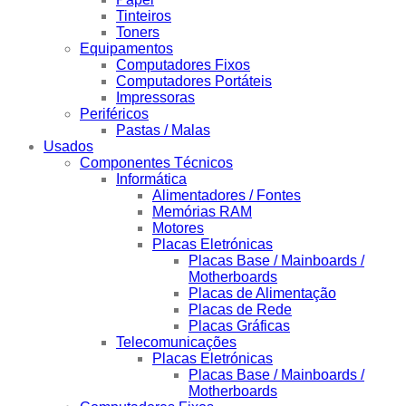
Tinteiros
Toners
Equipamentos
Computadores Fixos
Computadores Portáteis
Impressoras
Periféricos
Pastas / Malas
Usados
Componentes Técnicos
Informática
Alimentadores / Fontes
Memórias RAM
Motores
Placas Eletrónicas
Placas Base / Mainboards /
Motherboards
Placas de Alimentação
Placas de Rede
Placas Gráficas
Telecomunicações
Placas Eletrónicas
Placas Base / Mainboards /
Motherboards