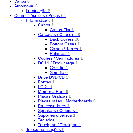
Vários
0
Automóvel
6
Iluminação
6
Comp. Técnicos / Peças
64
Informática
64
Cabos
1
Cabos Flat
1
Carcaças / Chassis
39
Back Covers
36
Bottom Cases
1
Caixas / Torres
1
Palmrest
1
Coolers / Ventiladores
1
DC IN / Dock carga
1
Com fio
1
Sem fio
0
Drive DVD/CD
1
Fontes
1
LCDs
9
Memoria Ram
8
Placas Gráficas
1
Placas mães / Motherboards
0
Processadores
1
Speakers / Colunas
1
Suportes diversos
1
Teclados
1
Touchpad / Trackpad
1
Telecomunicações
0