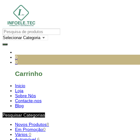
0
0
Carrinho
Inicio
Loja
Sobre Nós
Contacte-nos
Blog
Pesquisar Categorias
Novos Produtos
8
Em Promoção
0
Vários
0
Automóvel
6