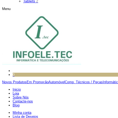
Tablets
2
Menu
0
Novos Produtos
Em Promoção
Automóvel
Comp. Técnicos / Peças
Informáti
Inicio
Loja
Sobre Nós
Contacte-nos
Blog
Minha conta
Lista de Desejos