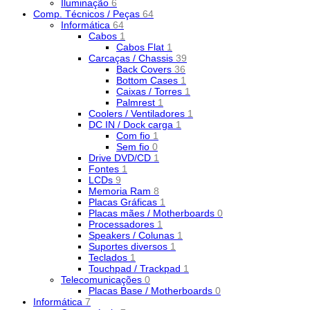
Iluminação
6
Comp. Técnicos / Peças
64
Informática
64
Cabos
1
Cabos Flat
1
Carcaças / Chassis
39
Back Covers
36
Bottom Cases
1
Caixas / Torres
1
Palmrest
1
Coolers / Ventiladores
1
DC IN / Dock carga
1
Com fio
1
Sem fio
0
Drive DVD/CD
1
Fontes
1
LCDs
9
Memoria Ram
8
Placas Gráficas
1
Placas mães / Motherboards
0
Processadores
1
Speakers / Colunas
1
Suportes diversos
1
Teclados
1
Touchpad / Trackpad
1
Telecomunicações
0
Placas Base / Motherboards
0
Informática
7