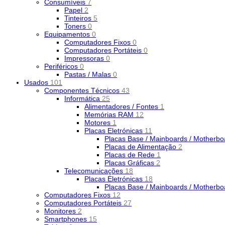
Consumíveis
7
Papel
2
Tinteiros
5
Toners
0
Equipamentos
0
Computadores Fixos
0
Computadores Portáteis
0
Impressoras
0
Periféricos
0
Pastas / Malas
0
Usados
101
Componentes Técnicos
43
Informática
25
Alimentadores / Fontes
1
Memórias RAM
12
Motores
1
Placas Eletrónicas
11
Placas Base / Mainboards / Motherb
Placas de Alimentação
2
Placas de Rede
1
Placas Gráficas
2
Telecomunicações
18
Placas Eletrónicas
18
Placas Base / Mainboards / Motherb
Computadores Fixos
12
Computadores Portáteis
27
Monitores
2
Smartphones
15