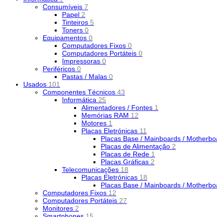
Consumíveis
7
Papel
2
Tinteiros
5
Toners
0
Equipamentos
0
Computadores Fixos
0
Computadores Portáteis
0
Impressoras
0
Periféricos
0
Pastas / Malas
0
Usados
101
Componentes Técnicos
43
Informática
25
Alimentadores / Fontes
1
Memórias RAM
12
Motores
1
Placas Eletrónicas
11
Placas Base / Mainboards / Motherb
Placas de Alimentação
2
Placas de Rede
1
Placas Gráficas
2
Telecomunicações
18
Placas Eletrónicas
18
Placas Base / Mainboards / Motherb
Computadores Fixos
12
Computadores Portáteis
27
Monitores
2
Smartphones
15