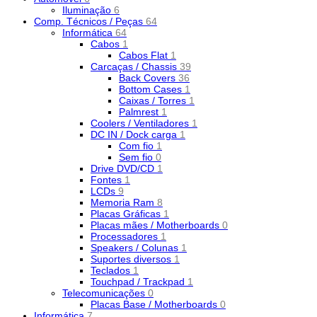
Iluminação
6
Comp. Técnicos / Peças
64
Informática
64
Cabos
1
Cabos Flat
1
Carcaças / Chassis
39
Back Covers
36
Bottom Cases
1
Caixas / Torres
1
Palmrest
1
Coolers / Ventiladores
1
DC IN / Dock carga
1
Com fio
1
Sem fio
0
Drive DVD/CD
1
Fontes
1
LCDs
9
Memoria Ram
8
Placas Gráficas
1
Placas mães / Motherboards
0
Processadores
1
Speakers / Colunas
1
Suportes diversos
1
Teclados
1
Touchpad / Trackpad
1
Telecomunicações
0
Placas Base / Motherboards
0
Informática
7