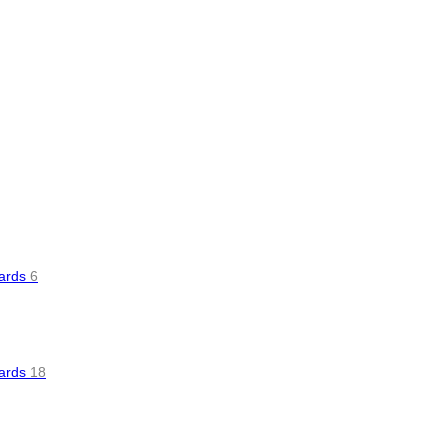
oards
6
oards
18