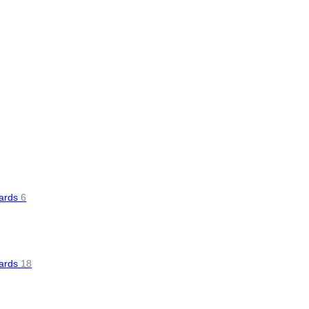
oards
6
oards
18