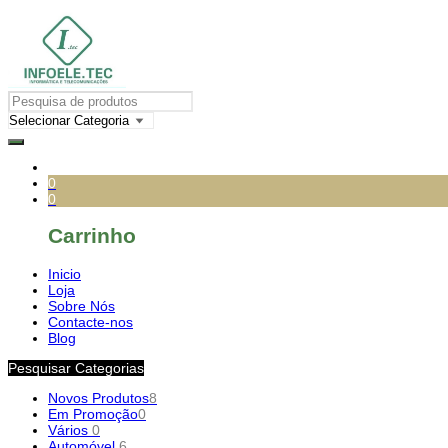
0
0
Carrinho
Inicio
Loja
Sobre Nós
Contacte-nos
Blog
Pesquisar Categorias
Novos Produtos
8
Em Promoção
0
Vários
0
Automóvel
6