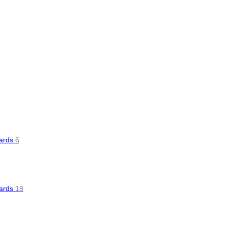
oards
6
oards
18