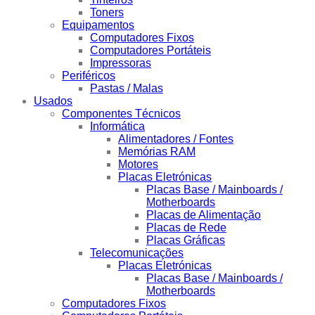
Toners
Equipamentos
Computadores Fixos
Computadores Portáteis
Impressoras
Periféricos
Pastas / Malas
Usados
Componentes Técnicos
Informática
Alimentadores / Fontes
Memórias RAM
Motores
Placas Eletrónicas
Placas Base / Mainboards /
Motherboards
Placas de Alimentação
Placas de Rede
Placas Gráficas
Telecomunicações
Placas Eletrónicas
Placas Base / Mainboards /
Motherboards
Computadores Fixos