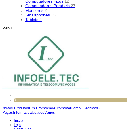
Computadores Fixos
12
Computadores Portáteis
27
Monitores
2
Smartphones
15
Tablets
2
Menu
0
Novos Produtos
Em Promoção
Automóvel
Comp. Técnicos /
Peças
Informática
Usados
Vários
Inicio
Loja