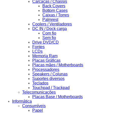
Carcaças / Chassis
Back Covers
Bottom Cases
Caixas / Torres
Palmrest
Coolers / Ventiladores
DC IN / Dock carga
Com fio
Sem fio
Drive DVD/CD
Fontes
LCDs
Memoria Ram
Placas Gráficas
Placas mães / Motherboards
Processadores
Speakers / Colunas
Suportes diversos
Teclados
Touchpad / Trackpad
Telecomunicações
Placas Base / Motherboards
Informática
Consumíveis
Papel