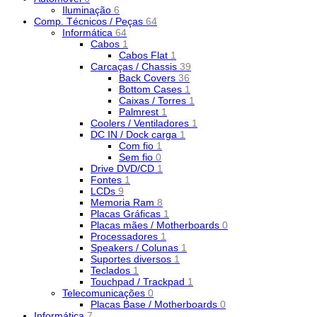
Iluminação
6
Comp. Técnicos / Peças
64
Informática
64
Cabos
1
Cabos Flat
1
Carcaças / Chassis
39
Back Covers
36
Bottom Cases
1
Caixas / Torres
1
Palmrest
1
Coolers / Ventiladores
1
DC IN / Dock carga
1
Com fio
1
Sem fio
0
Drive DVD/CD
1
Fontes
1
LCDs
9
Memoria Ram
8
Placas Gráficas
1
Placas mães / Motherboards
0
Processadores
1
Speakers / Colunas
1
Suportes diversos
1
Teclados
1
Touchpad / Trackpad
1
Telecomunicações
0
Placas Base / Motherboards
0
Informática
7