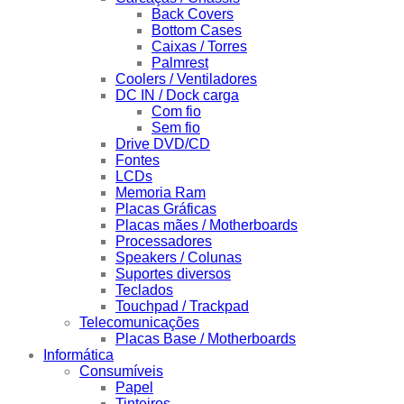
Back Covers
Bottom Cases
Caixas / Torres
Palmrest
Coolers / Ventiladores
DC IN / Dock carga
Com fio
Sem fio
Drive DVD/CD
Fontes
LCDs
Memoria Ram
Placas Gráficas
Placas mães / Motherboards
Processadores
Speakers / Colunas
Suportes diversos
Teclados
Touchpad / Trackpad
Telecomunicações
Placas Base / Motherboards
Informática
Consumíveis
Papel
Tinteiros