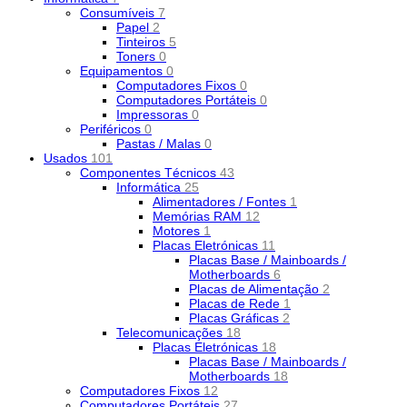
Consumíveis
7
Papel
2
Tinteiros
5
Toners
0
Equipamentos
0
Computadores Fixos
0
Computadores Portáteis
0
Impressoras
0
Periféricos
0
Pastas / Malas
0
Usados
101
Componentes Técnicos
43
Informática
25
Alimentadores / Fontes
1
Memórias RAM
12
Motores
1
Placas Eletrónicas
11
Placas Base / Mainboards /
Motherboards
6
Placas de Alimentação
2
Placas de Rede
1
Placas Gráficas
2
Telecomunicações
18
Placas Eletrónicas
18
Placas Base / Mainboards /
Motherboards
18
Computadores Fixos
12
Computadores Portáteis
27