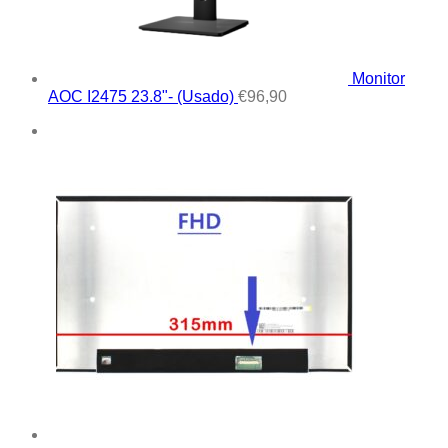
Monitor
AOC I2475 23.8"- (Usado)
€
96,90