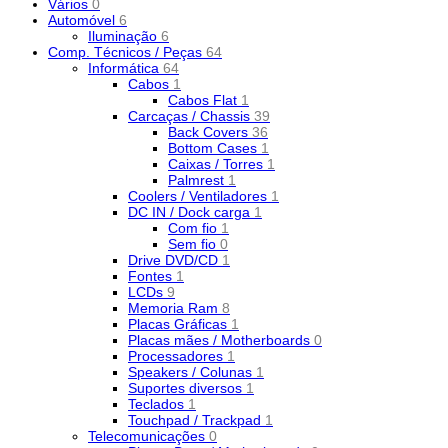
Vários
0
Automóvel
6
Iluminação
6
Comp. Técnicos / Peças
64
Informática
64
Cabos
1
Cabos Flat
1
Carcaças / Chassis
39
Back Covers
36
Bottom Cases
1
Caixas / Torres
1
Palmrest
1
Coolers / Ventiladores
1
DC IN / Dock carga
1
Com fio
1
Sem fio
0
Drive DVD/CD
1
Fontes
1
LCDs
9
Memoria Ram
8
Placas Gráficas
1
Placas mães / Motherboards
0
Processadores
1
Speakers / Colunas
1
Suportes diversos
1
Teclados
1
Touchpad / Trackpad
1
Telecomunicações
0