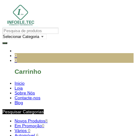
0
0
Carrinho
Inicio
Loja
Sobre Nós
Contacte-nos
Blog
Pesquisar Categorias
Novos Produtos
8
Em Promoção
0
Vários
0
Automóvel
6