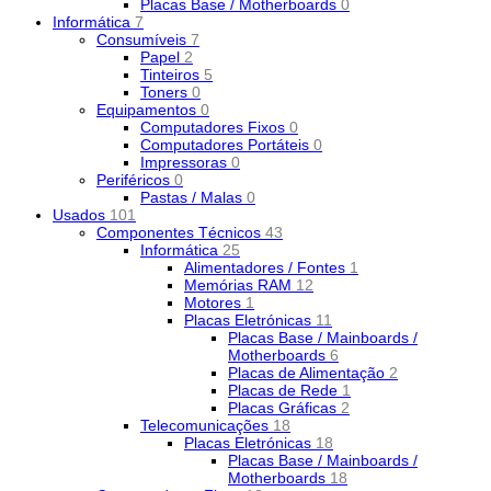
Placas Base / Motherboards
0
Informática
7
Consumíveis
7
Papel
2
Tinteiros
5
Toners
0
Equipamentos
0
Computadores Fixos
0
Computadores Portáteis
0
Impressoras
0
Periféricos
0
Pastas / Malas
0
Usados
101
Componentes Técnicos
43
Informática
25
Alimentadores / Fontes
1
Memórias RAM
12
Motores
1
Placas Eletrónicas
11
Placas Base / Mainboards /
Motherboards
6
Placas de Alimentação
2
Placas de Rede
1
Placas Gráficas
2
Telecomunicações
18
Placas Eletrónicas
18
Placas Base / Mainboards /
Motherboards
18