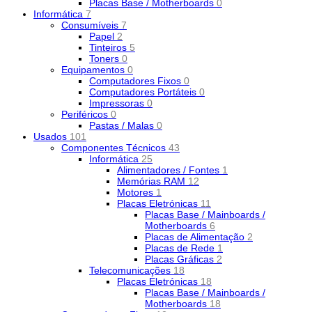
Placas Base / Motherboards
0
Informática
7
Consumíveis
7
Papel
2
Tinteiros
5
Toners
0
Equipamentos
0
Computadores Fixos
0
Computadores Portáteis
0
Impressoras
0
Periféricos
0
Pastas / Malas
0
Usados
101
Componentes Técnicos
43
Informática
25
Alimentadores / Fontes
1
Memórias RAM
12
Motores
1
Placas Eletrónicas
11
Placas Base / Mainboards /
Motherboards
6
Placas de Alimentação
2
Placas de Rede
1
Placas Gráficas
2
Telecomunicações
18
Placas Eletrónicas
18
Placas Base / Mainboards /
Motherboards
18