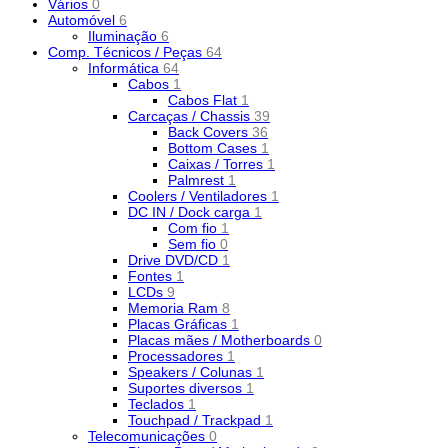
Vários
0
Automóvel
6
Iluminação
6
Comp. Técnicos / Peças
64
Informática
64
Cabos
1
Cabos Flat
1
Carcaças / Chassis
39
Back Covers
36
Bottom Cases
1
Caixas / Torres
1
Palmrest
1
Coolers / Ventiladores
1
DC IN / Dock carga
1
Com fio
1
Sem fio
0
Drive DVD/CD
1
Fontes
1
LCDs
9
Memoria Ram
8
Placas Gráficas
1
Placas mães / Motherboards
0
Processadores
1
Speakers / Colunas
1
Suportes diversos
1
Teclados
1
Touchpad / Trackpad
1
Telecomunicações
0