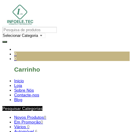
0
0
Carrinho
Inicio
Loja
Sobre Nós
Contacte-nos
Blog
Pesquisar Categorias
Novos Produtos
8
Em Promoção
0
Vários
0
Automóvel
6