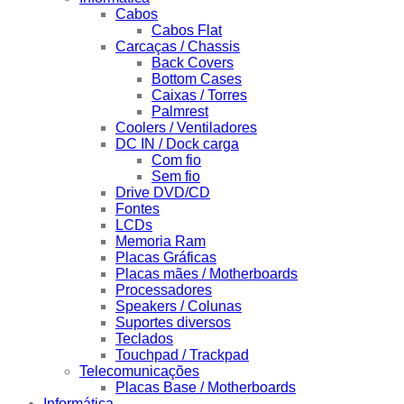
Cabos
Cabos Flat
Carcaças / Chassis
Back Covers
Bottom Cases
Caixas / Torres
Palmrest
Coolers / Ventiladores
DC IN / Dock carga
Com fio
Sem fio
Drive DVD/CD
Fontes
LCDs
Memoria Ram
Placas Gráficas
Placas mães / Motherboards
Processadores
Speakers / Colunas
Suportes diversos
Teclados
Touchpad / Trackpad
Telecomunicações
Placas Base / Motherboards
Informática