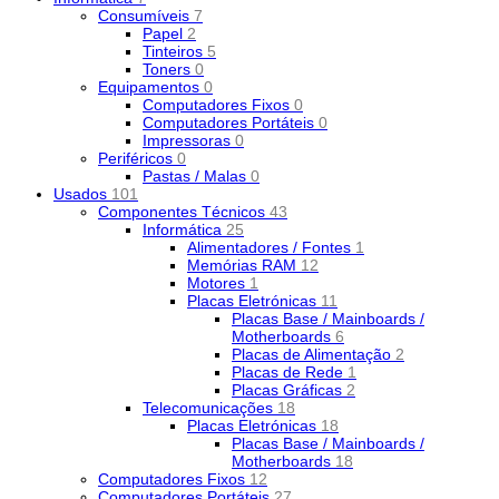
Consumíveis
7
Papel
2
Tinteiros
5
Toners
0
Equipamentos
0
Computadores Fixos
0
Computadores Portáteis
0
Impressoras
0
Periféricos
0
Pastas / Malas
0
Usados
101
Componentes Técnicos
43
Informática
25
Alimentadores / Fontes
1
Memórias RAM
12
Motores
1
Placas Eletrónicas
11
Placas Base / Mainboards /
Motherboards
6
Placas de Alimentação
2
Placas de Rede
1
Placas Gráficas
2
Telecomunicações
18
Placas Eletrónicas
18
Placas Base / Mainboards /
Motherboards
18
Computadores Fixos
12
Computadores Portáteis
27