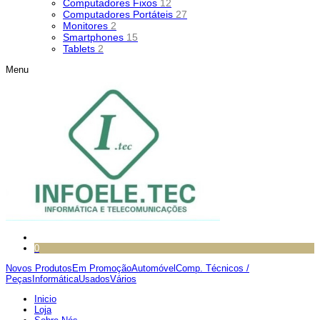
Computadores Fixos
12
Computadores Portáteis
27
Monitores
2
Smartphones
15
Tablets
2
Menu
0
Novos Produtos
Em Promoção
Automóvel
Comp. Técnicos /
Peças
Informática
Usados
Vários
Inicio
Loja