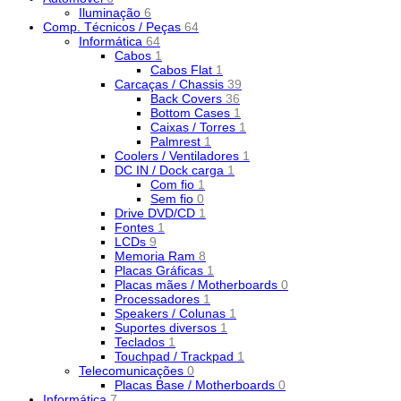
Iluminação
6
Comp. Técnicos / Peças
64
Informática
64
Cabos
1
Cabos Flat
1
Carcaças / Chassis
39
Back Covers
36
Bottom Cases
1
Caixas / Torres
1
Palmrest
1
Coolers / Ventiladores
1
DC IN / Dock carga
1
Com fio
1
Sem fio
0
Drive DVD/CD
1
Fontes
1
LCDs
9
Memoria Ram
8
Placas Gráficas
1
Placas mães / Motherboards
0
Processadores
1
Speakers / Colunas
1
Suportes diversos
1
Teclados
1
Touchpad / Trackpad
1
Telecomunicações
0
Placas Base / Motherboards
0
Informática
7