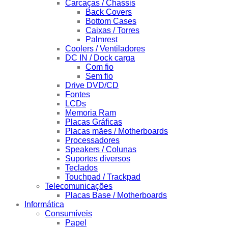
Carcaças / Chassis
Back Covers
Bottom Cases
Caixas / Torres
Palmrest
Coolers / Ventiladores
DC IN / Dock carga
Com fio
Sem fio
Drive DVD/CD
Fontes
LCDs
Memoria Ram
Placas Gráficas
Placas mães / Motherboards
Processadores
Speakers / Colunas
Suportes diversos
Teclados
Touchpad / Trackpad
Telecomunicações
Placas Base / Motherboards
Informática
Consumíveis
Papel