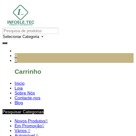
0
0
Carrinho
Inicio
Loja
Sobre Nós
Contacte-nos
Blog
Pesquisar Categorias
Novos Produtos
8
Em Promoção
0
Vários
0
Automóvel
6