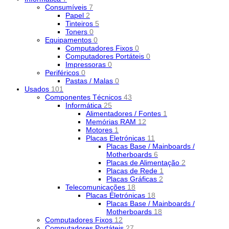
Consumíveis
7
Papel
2
Tinteiros
5
Toners
0
Equipamentos
0
Computadores Fixos
0
Computadores Portáteis
0
Impressoras
0
Periféricos
0
Pastas / Malas
0
Usados
101
Componentes Técnicos
43
Informática
25
Alimentadores / Fontes
1
Memórias RAM
12
Motores
1
Placas Eletrónicas
11
Placas Base / Mainboards /
Motherboards
6
Placas de Alimentação
2
Placas de Rede
1
Placas Gráficas
2
Telecomunicações
18
Placas Eletrónicas
18
Placas Base / Mainboards /
Motherboards
18
Computadores Fixos
12
Computadores Portáteis
27