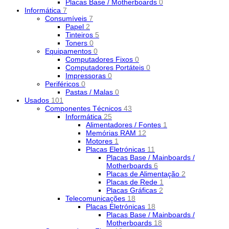
Placas Base / Motherboards
0
Informática
7
Consumíveis
7
Papel
2
Tinteiros
5
Toners
0
Equipamentos
0
Computadores Fixos
0
Computadores Portáteis
0
Impressoras
0
Periféricos
0
Pastas / Malas
0
Usados
101
Componentes Técnicos
43
Informática
25
Alimentadores / Fontes
1
Memórias RAM
12
Motores
1
Placas Eletrónicas
11
Placas Base / Mainboards /
Motherboards
6
Placas de Alimentação
2
Placas de Rede
1
Placas Gráficas
2
Telecomunicações
18
Placas Eletrónicas
18
Placas Base / Mainboards /
Motherboards
18