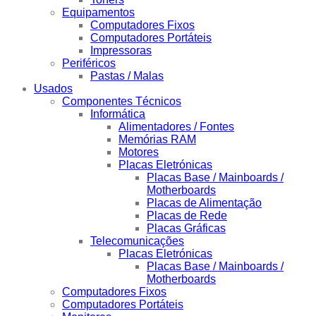
Equipamentos
Computadores Fixos
Computadores Portáteis
Impressoras
Periféricos
Pastas / Malas
Usados
Componentes Técnicos
Informática
Alimentadores / Fontes
Memórias RAM
Motores
Placas Eletrónicas
Placas Base / Mainboards /
Motherboards
Placas de Alimentação
Placas de Rede
Placas Gráficas
Telecomunicações
Placas Eletrónicas
Placas Base / Mainboards /
Motherboards
Computadores Fixos
Computadores Portáteis