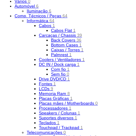
Vários
0
Automóvel
6
Iluminação
6
Comp. Técnicos / Peças
64
Informática
64
Cabos
1
Cabos Flat
1
Carcaças / Chassis
39
Back Covers
36
Bottom Cases
1
Caixas / Torres
1
Palmrest
1
Coolers / Ventiladores
1
DC IN / Dock carga
1
Com fio
1
Sem fio
0
Drive DVD/CD
1
Fontes
1
LCDs
9
Memoria Ram
8
Placas Gráficas
1
Placas mães / Motherboards
0
Processadores
1
Speakers / Colunas
1
Suportes diversos
1
Teclados
1
Touchpad / Trackpad
1
Telecomunicações
0