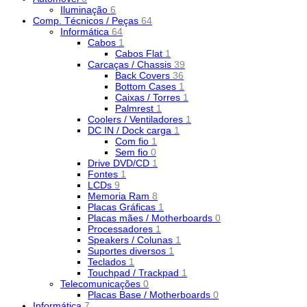
Iluminação
6
Comp. Técnicos / Peças
64
Informática
64
Cabos
1
Cabos Flat
1
Carcaças / Chassis
39
Back Covers
36
Bottom Cases
1
Caixas / Torres
1
Palmrest
1
Coolers / Ventiladores
1
DC IN / Dock carga
1
Com fio
1
Sem fio
0
Drive DVD/CD
1
Fontes
1
LCDs
9
Memoria Ram
8
Placas Gráficas
1
Placas mães / Motherboards
0
Processadores
1
Speakers / Colunas
1
Suportes diversos
1
Teclados
1
Touchpad / Trackpad
1
Telecomunicações
0
Placas Base / Motherboards
0
Informática
7