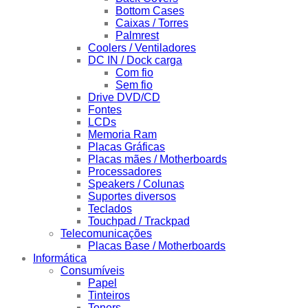
Bottom Cases
Caixas / Torres
Palmrest
Coolers / Ventiladores
DC IN / Dock carga
Com fio
Sem fio
Drive DVD/CD
Fontes
LCDs
Memoria Ram
Placas Gráficas
Placas mães / Motherboards
Processadores
Speakers / Colunas
Suportes diversos
Teclados
Touchpad / Trackpad
Telecomunicações
Placas Base / Motherboards
Informática
Consumíveis
Papel
Tinteiros
Toners