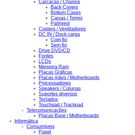
Carcaças / Chassis
Back Covers
Bottom Cases
Caixas / Torres
Palmrest
Coolers / Ventiladores
DC IN / Dock carga
Com fio
Sem fio
Drive DVD/CD
Fontes
LCDs
Memoria Ram
Placas Gráficas
Placas mães / Motherboards
Processadores
Speakers / Colunas
Suportes diversos
Teclados
Touchpad / Trackpad
Telecomunicações
Placas Base / Motherboards
Informática
Consumíveis
Papel