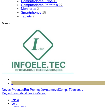
Computadores Fixos
12
Computadores Portáteis
27
Monitores
2
Smartphones
15
Tablets
2
Menu
0
Novos Produtos
Em Promoção
Automóvel
Comp. Técnicos /
Peças
Informática
Usados
Vários
Inicio
Loja