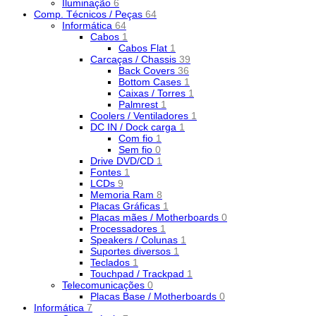
Iluminação
6
Comp. Técnicos / Peças
64
Informática
64
Cabos
1
Cabos Flat
1
Carcaças / Chassis
39
Back Covers
36
Bottom Cases
1
Caixas / Torres
1
Palmrest
1
Coolers / Ventiladores
1
DC IN / Dock carga
1
Com fio
1
Sem fio
0
Drive DVD/CD
1
Fontes
1
LCDs
9
Memoria Ram
8
Placas Gráficas
1
Placas mães / Motherboards
0
Processadores
1
Speakers / Colunas
1
Suportes diversos
1
Teclados
1
Touchpad / Trackpad
1
Telecomunicações
0
Placas Base / Motherboards
0
Informática
7