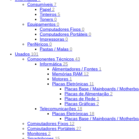
Consumíveis
7
Papel
2
Tinteiros
5
Toners
0
Equipamentos
0
Computadores Fixos
0
Computadores Portáteis
0
Impressoras
0
Periféricos
0
Pastas / Malas
0
Usados
101
Componentes Técnicos
43
Informática
25
Alimentadores / Fontes
1
Memórias RAM
12
Motores
1
Placas Eletrónicas
11
Placas Base / Mainboards / Motherb
Placas de Alimentação
2
Placas de Rede
1
Placas Gráficas
2
Telecomunicações
18
Placas Eletrónicas
18
Placas Base / Mainboards / Motherb
Computadores Fixos
12
Computadores Portáteis
27
Monitores
2
Smartphones
15