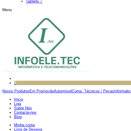
Tablets
2
Menu
0
Novos Produtos
Em Promoção
Automóvel
Comp. Técnicos / Peças
Informáti
Inicio
Loja
Sobre Nós
Contacte-nos
Blog
Minha conta
Lista de Desejos