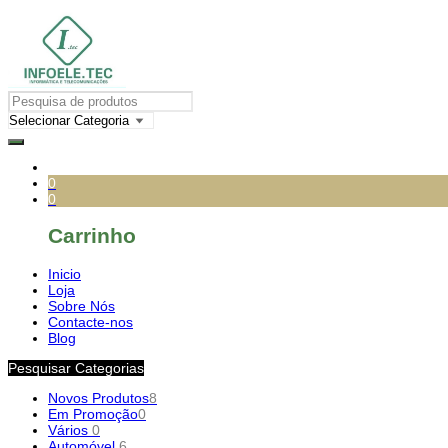
0
0
Carrinho
Inicio
Loja
Sobre Nós
Contacte-nos
Blog
Pesquisar Categorias
Novos Produtos
8
Em Promoção
0
Vários
0
Automóvel
6