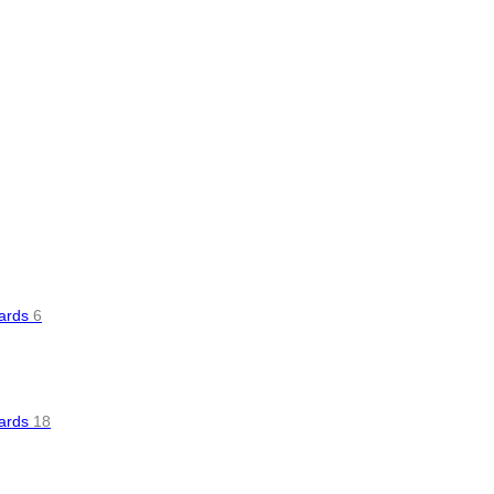
oards
6
oards
18