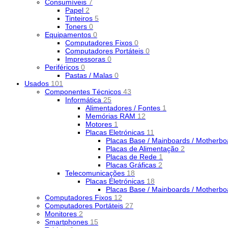
Consumíveis
7
Papel
2
Tinteiros
5
Toners
0
Equipamentos
0
Computadores Fixos
0
Computadores Portáteis
0
Impressoras
0
Periféricos
0
Pastas / Malas
0
Usados
101
Componentes Técnicos
43
Informática
25
Alimentadores / Fontes
1
Memórias RAM
12
Motores
1
Placas Eletrónicas
11
Placas Base / Mainboards / Motherb
Placas de Alimentação
2
Placas de Rede
1
Placas Gráficas
2
Telecomunicações
18
Placas Eletrónicas
18
Placas Base / Mainboards / Motherb
Computadores Fixos
12
Computadores Portáteis
27
Monitores
2
Smartphones
15