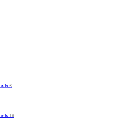
oards
6
oards
18