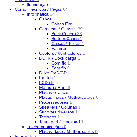
Iluminação
6
Comp. Técnicos / Peças
64
Informática
64
Cabos
1
Cabos Flat
1
Carcaças / Chassis
39
Back Covers
36
Bottom Cases
1
Caixas / Torres
1
Palmrest
1
Coolers / Ventiladores
1
DC IN / Dock carga
1
Com fio
1
Sem fio
0
Drive DVD/CD
1
Fontes
1
LCDs
9
Memoria Ram
8
Placas Gráficas
1
Placas mães / Motherboards
0
Processadores
1
Speakers / Colunas
1
Suportes diversos
1
Teclados
1
Touchpad / Trackpad
1
Telecomunicações
0
Placas Base / Motherboards
0
Informática
7