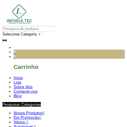
0
0
Carrinho
Inicio
Loja
Sobre Nós
Contacte-nos
Blog
Pesquisar Categorias
Novos Produtos
8
Em Promoção
0
Vários
0
Automóvel
6