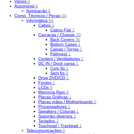
Vários
0
Automóvel
6
Iluminação
6
Comp. Técnicos / Peças
64
Informática
64
Cabos
1
Cabos Flat
1
Carcaças / Chassis
39
Back Covers
36
Bottom Cases
1
Caixas / Torres
1
Palmrest
1
Coolers / Ventiladores
1
DC IN / Dock carga
1
Com fio
1
Sem fio
0
Drive DVD/CD
1
Fontes
1
LCDs
9
Memoria Ram
8
Placas Gráficas
1
Placas mães / Motherboards
0
Processadores
1
Speakers / Colunas
1
Suportes diversos
1
Teclados
1
Touchpad / Trackpad
1
Telecomunicações
0