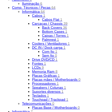
Iluminação
6
Comp. Técnicos / Peças
64
Informática
64
Cabos
1
Cabos Flat
1
Carcaças / Chassis
39
Back Covers
36
Bottom Cases
1
Caixas / Torres
1
Palmrest
1
Coolers / Ventiladores
1
DC IN / Dock carga
1
Com fio
1
Sem fio
0
Drive DVD/CD
1
Fontes
1
LCDs
9
Memoria Ram
8
Placas Gráficas
1
Placas mães / Motherboards
0
Processadores
1
Speakers / Colunas
1
Suportes diversos
1
Teclados
1
Touchpad / Trackpad
1
Telecomunicações
0
Placas Base / Motherboards
0
Informática
7