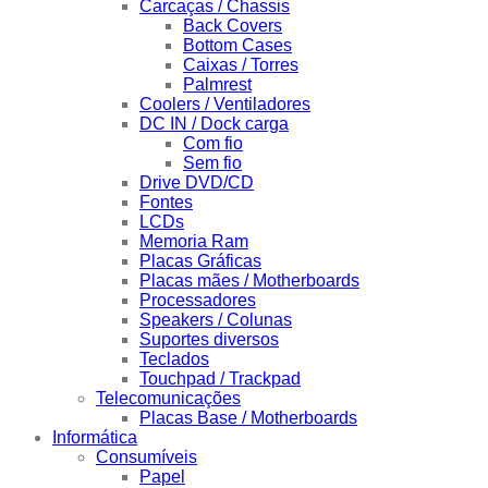
Carcaças / Chassis
Back Covers
Bottom Cases
Caixas / Torres
Palmrest
Coolers / Ventiladores
DC IN / Dock carga
Com fio
Sem fio
Drive DVD/CD
Fontes
LCDs
Memoria Ram
Placas Gráficas
Placas mães / Motherboards
Processadores
Speakers / Colunas
Suportes diversos
Teclados
Touchpad / Trackpad
Telecomunicações
Placas Base / Motherboards
Informática
Consumíveis
Papel