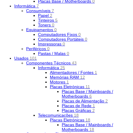
Placas Base / Motherboards
0
Informática
7
Consumíveis
7
Papel
2
Tinteiros
5
Toners
0
Equipamentos
0
Computadores Fixos
0
Computadores Portáteis
0
Impressoras
0
Periféricos
0
Pastas / Malas
0
Usados
101
Componentes Técnicos
43
Informática
25
Alimentadores / Fontes
1
Memórias RAM
12
Motores
1
Placas Eletrónicas
11
Placas Base / Mainboards /
Motherboards
6
Placas de Alimentação
2
Placas de Rede
1
Placas Gráficas
2
Telecomunicações
18
Placas Eletrónicas
18
Placas Base / Mainboards /
Motherboards
18