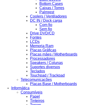
Bottom Cases
Caixas / Torres
Palmrest
Coolers / Ventiladores
DC IN / Dock carga
Com fio
Sem fio
Drive DVD/CD
Fontes
LCDs
Memoria Ram
Placas Gráficas
Placas mães / Motherboards
Processadores
Speakers / Colunas
Suportes diversos
Teclados
Touchpad / Trackpad
Telecomunicações
Placas Base / Motherboards
Informática
Consumíveis
Papel
Tinteiros
Toners