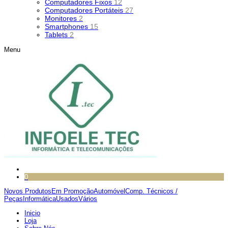
Computadores Fixos
12
Computadores Portáteis
27
Monitores
2
Smartphones
15
Tablets
2
Menu
0
Novos Produtos
Em Promoção
Automóvel
Comp. Técnicos /
Peças
Informática
Usados
Vários
Inicio
Loja