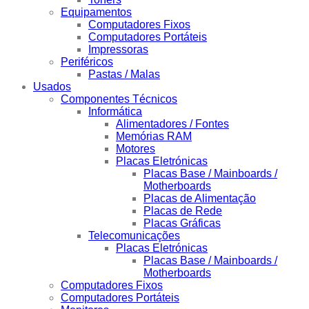
Equipamentos
Computadores Fixos
Computadores Portáteis
Impressoras
Periféricos
Pastas / Malas
Usados
Componentes Técnicos
Informática
Alimentadores / Fontes
Memórias RAM
Motores
Placas Eletrónicas
Placas Base / Mainboards /
Motherboards
Placas de Alimentação
Placas de Rede
Placas Gráficas
Telecomunicações
Placas Eletrónicas
Placas Base / Mainboards /
Motherboards
Computadores Fixos
Computadores Portáteis