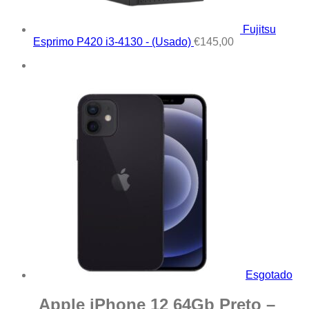
Fujitsu
Esprimo P420 i3-4130 - (Usado)
€
145,00
Esgotado
Apple iPhone 12 64Gb Preto –