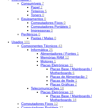
Consumíveis
7
Papel
2
Tinteiros
5
Toners
0
Equipamentos
0
Computadores Fixos
0
Computadores Portáteis
0
Impressoras
0
Periféricos
0
Pastas / Malas
0
Usados
101
Componentes Técnicos
43
Informática
25
Alimentadores / Fontes
1
Memórias RAM
12
Motores
1
Placas Eletrónicas
11
Placas Base / Mainboards /
Motherboards
6
Placas de Alimentação
2
Placas de Rede
1
Placas Gráficas
2
Telecomunicações
18
Placas Eletrónicas
18
Placas Base / Mainboards /
Motherboards
18
Computadores Fixos
12
Computadores Portáteis
27