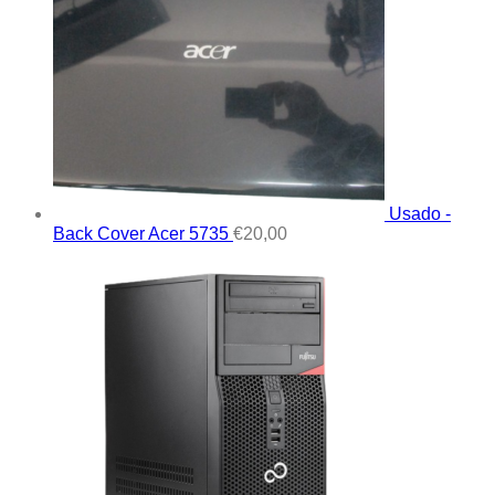
Usado -
Back Cover Acer 5735
€
20,00