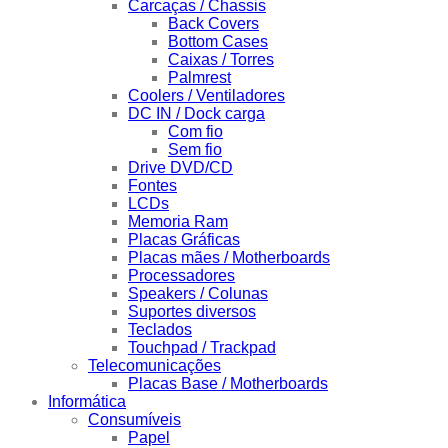
Carcaças / Chassis
Back Covers
Bottom Cases
Caixas / Torres
Palmrest
Coolers / Ventiladores
DC IN / Dock carga
Com fio
Sem fio
Drive DVD/CD
Fontes
LCDs
Memoria Ram
Placas Gráficas
Placas mães / Motherboards
Processadores
Speakers / Colunas
Suportes diversos
Teclados
Touchpad / Trackpad
Telecomunicações
Placas Base / Motherboards
Informática
Consumíveis
Papel