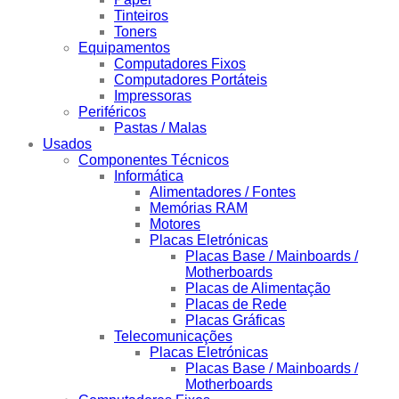
Tinteiros
Toners
Equipamentos
Computadores Fixos
Computadores Portáteis
Impressoras
Periféricos
Pastas / Malas
Usados
Componentes Técnicos
Informática
Alimentadores / Fontes
Memórias RAM
Motores
Placas Eletrónicas
Placas Base / Mainboards /
Motherboards
Placas de Alimentação
Placas de Rede
Placas Gráficas
Telecomunicações
Placas Eletrónicas
Placas Base / Mainboards /
Motherboards