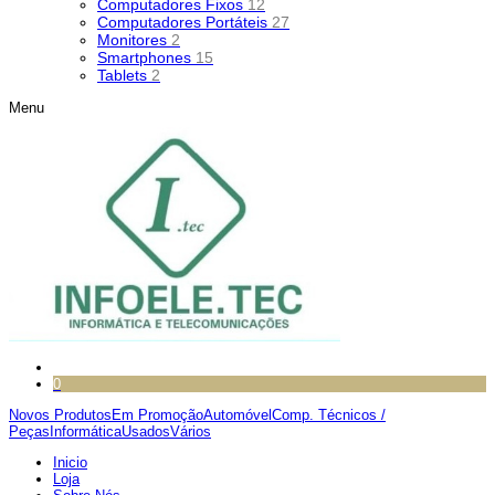
Computadores Fixos
12
Computadores Portáteis
27
Monitores
2
Smartphones
15
Tablets
2
Menu
0
Novos Produtos
Em Promoção
Automóvel
Comp. Técnicos /
Peças
Informática
Usados
Vários
Inicio
Loja