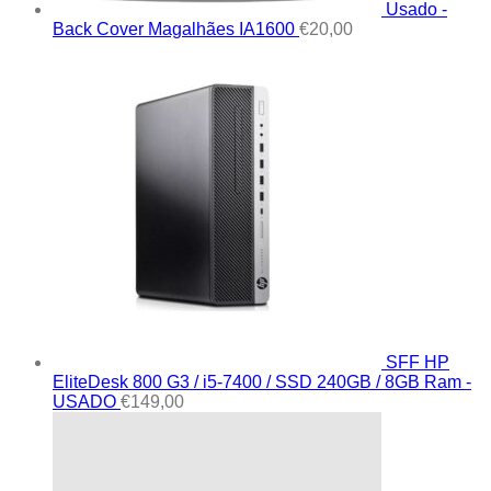
Usado -
Back Cover Magalhães IA1600
€
20,00
SFF HP
EliteDesk 800 G3 / i5-7400 / SSD 240GB / 8GB Ram -
USADO
€
149,00