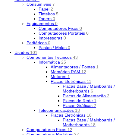
Consumíveis
7
Papel
2
Tinteiros
5
Toners
0
Equipamentos
0
Computadores Fixos
0
Computadores Portáteis
0
Impressoras
0
Periféricos
0
Pastas / Malas
0
Usados
101
Componentes Técnicos
43
Informática
25
Alimentadores / Fontes
1
Memórias RAM
12
Motores
1
Placas Eletrónicas
11
Placas Base / Mainboards /
Motherboards
6
Placas de Alimentação
2
Placas de Rede
1
Placas Gráficas
2
Telecomunicações
18
Placas Eletrónicas
18
Placas Base / Mainboards /
Motherboards
18
Computadores Fixos
12
Computadores Portáteis
27