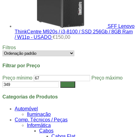
SFF Lenovo
ThinkCentre M920s / i3-8100 / SSD 256Gb / 8GB Ram
/ W11p - USADO
€
150,00
Filtros
Filtrar por Preço
Preço mínimo
Preço máximo
Filtrar
Categorias de Produtos
Automóvel
Iluminação
Comp. Técnicos / Peças
Informática
Cabos
Cabos Flat