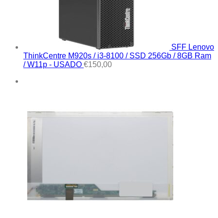
SFF Lenovo
ThinkCentre M920s / i3-8100 / SSD 256Gb / 8GB Ram
/ W11p - USADO
€
150,00