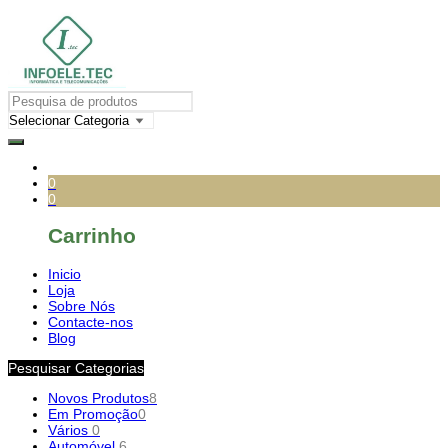
0
0
Carrinho
Inicio
Loja
Sobre Nós
Contacte-nos
Blog
Pesquisar Categorias
Novos Produtos
8
Em Promoção
0
Vários
0
Automóvel
6