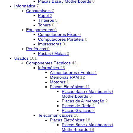
Placas Base / Motherboards
0
Informática
7
Consumíveis
7
Papel
2
Tinteiros
5
Toners
0
Equipamentos
0
Computadores Fixos
0
Computadores Portáteis
0
Impressoras
0
Periféricos
0
Pastas / Malas
0
Usados
101
Componentes Técnicos
43
Informática
25
Alimentadores / Fontes
1
Memórias RAM
12
Motores
1
Placas Eletrónicas
11
Placas Base / Mainboards /
Motherboards
6
Placas de Alimentação
2
Placas de Rede
1
Placas Gráficas
2
Telecomunicações
18
Placas Eletrónicas
18
Placas Base / Mainboards /
Motherboards
18