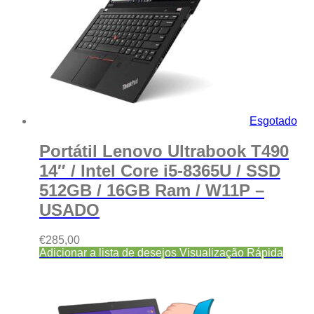
Esgotado
Portátil Lenovo Ultrabook T490
14″ / Intel Core i5-8365U / SSD
512GB / 16GB Ram / W11P –
USADO
€
285,00
Adicionar a lista de desejos
Visualização Rápida