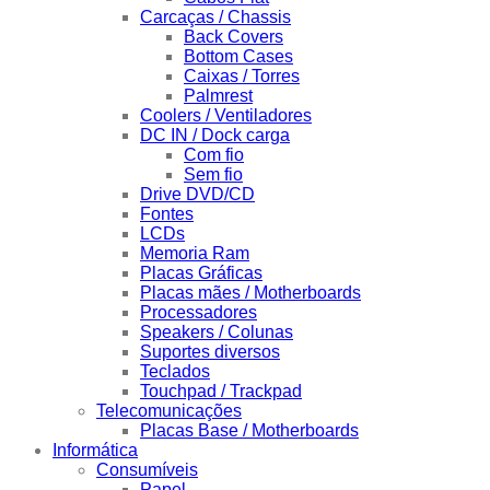
Carcaças / Chassis
Back Covers
Bottom Cases
Caixas / Torres
Palmrest
Coolers / Ventiladores
DC IN / Dock carga
Com fio
Sem fio
Drive DVD/CD
Fontes
LCDs
Memoria Ram
Placas Gráficas
Placas mães / Motherboards
Processadores
Speakers / Colunas
Suportes diversos
Teclados
Touchpad / Trackpad
Telecomunicações
Placas Base / Motherboards
Informática
Consumíveis
Papel