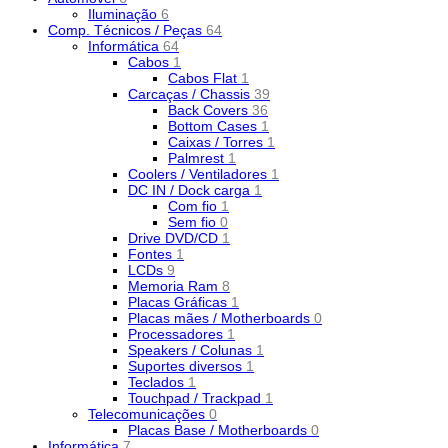
Iluminação
6
Comp. Técnicos / Peças
64
Informática
64
Cabos
1
Cabos Flat
1
Carcaças / Chassis
39
Back Covers
36
Bottom Cases
1
Caixas / Torres
1
Palmrest
1
Coolers / Ventiladores
1
DC IN / Dock carga
1
Com fio
1
Sem fio
0
Drive DVD/CD
1
Fontes
1
LCDs
9
Memoria Ram
8
Placas Gráficas
1
Placas mães / Motherboards
0
Processadores
1
Speakers / Colunas
1
Suportes diversos
1
Teclados
1
Touchpad / Trackpad
1
Telecomunicações
0
Placas Base / Motherboards
0
Informática
7