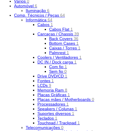
Vários
0
Automóvel
6
Iluminação
6
Comp. Técnicos / Peças
64
Informática
64
Cabos
1
Cabos Flat
1
Carcaças / Chassis
39
Back Covers
36
Bottom Cases
1
Caixas / Torres
1
Palmrest
1
Coolers / Ventiladores
1
DC IN / Dock carga
1
Com fio
1
Sem fio
0
Drive DVD/CD
1
Fontes
1
LCDs
9
Memoria Ram
8
Placas Gráficas
1
Placas mães / Motherboards
0
Processadores
1
Speakers / Colunas
1
Suportes diversos
1
Teclados
1
Touchpad / Trackpad
1
Telecomunicações
0