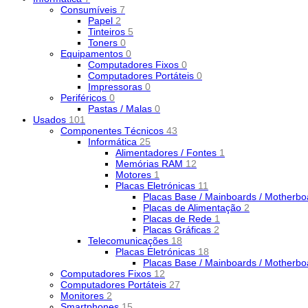
Consumíveis
7
Papel
2
Tinteiros
5
Toners
0
Equipamentos
0
Computadores Fixos
0
Computadores Portáteis
0
Impressoras
0
Periféricos
0
Pastas / Malas
0
Usados
101
Componentes Técnicos
43
Informática
25
Alimentadores / Fontes
1
Memórias RAM
12
Motores
1
Placas Eletrónicas
11
Placas Base / Mainboards / Motherb
Placas de Alimentação
2
Placas de Rede
1
Placas Gráficas
2
Telecomunicações
18
Placas Eletrónicas
18
Placas Base / Mainboards / Motherb
Computadores Fixos
12
Computadores Portáteis
27
Monitores
2
Smartphones
15