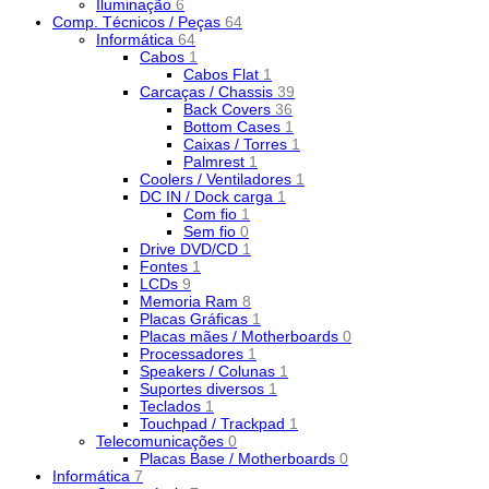
Iluminação
6
Comp. Técnicos / Peças
64
Informática
64
Cabos
1
Cabos Flat
1
Carcaças / Chassis
39
Back Covers
36
Bottom Cases
1
Caixas / Torres
1
Palmrest
1
Coolers / Ventiladores
1
DC IN / Dock carga
1
Com fio
1
Sem fio
0
Drive DVD/CD
1
Fontes
1
LCDs
9
Memoria Ram
8
Placas Gráficas
1
Placas mães / Motherboards
0
Processadores
1
Speakers / Colunas
1
Suportes diversos
1
Teclados
1
Touchpad / Trackpad
1
Telecomunicações
0
Placas Base / Motherboards
0
Informática
7