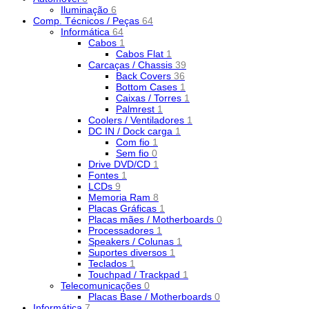
Iluminação
6
Comp. Técnicos / Peças
64
Informática
64
Cabos
1
Cabos Flat
1
Carcaças / Chassis
39
Back Covers
36
Bottom Cases
1
Caixas / Torres
1
Palmrest
1
Coolers / Ventiladores
1
DC IN / Dock carga
1
Com fio
1
Sem fio
0
Drive DVD/CD
1
Fontes
1
LCDs
9
Memoria Ram
8
Placas Gráficas
1
Placas mães / Motherboards
0
Processadores
1
Speakers / Colunas
1
Suportes diversos
1
Teclados
1
Touchpad / Trackpad
1
Telecomunicações
0
Placas Base / Motherboards
0
Informática
7