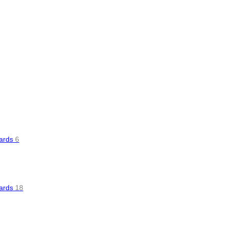
oards
6
oards
18