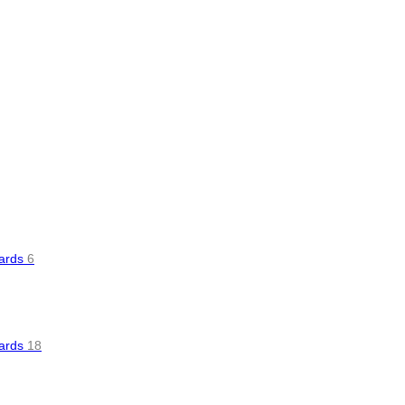
oards
6
oards
18