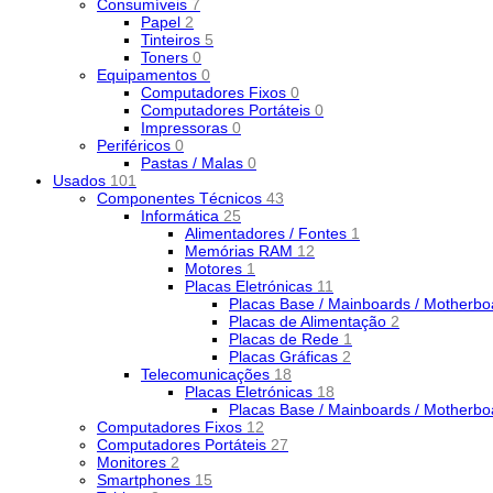
Consumíveis
7
Papel
2
Tinteiros
5
Toners
0
Equipamentos
0
Computadores Fixos
0
Computadores Portáteis
0
Impressoras
0
Periféricos
0
Pastas / Malas
0
Usados
101
Componentes Técnicos
43
Informática
25
Alimentadores / Fontes
1
Memórias RAM
12
Motores
1
Placas Eletrónicas
11
Placas Base / Mainboards / Motherb
Placas de Alimentação
2
Placas de Rede
1
Placas Gráficas
2
Telecomunicações
18
Placas Eletrónicas
18
Placas Base / Mainboards / Motherb
Computadores Fixos
12
Computadores Portáteis
27
Monitores
2
Smartphones
15