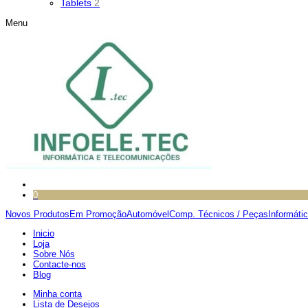
Tablets
2
Menu
0
Novos Produtos
Em Promoção
Automóvel
Comp. Técnicos / Peças
Informáti
Inicio
Loja
Sobre Nós
Contacte-nos
Blog
Minha conta
Lista de Desejos