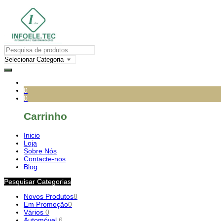
0
0
Carrinho
Inicio
Loja
Sobre Nós
Contacte-nos
Blog
Pesquisar Categorias
Novos Produtos
8
Em Promoção
0
Vários
0
Automóvel
6