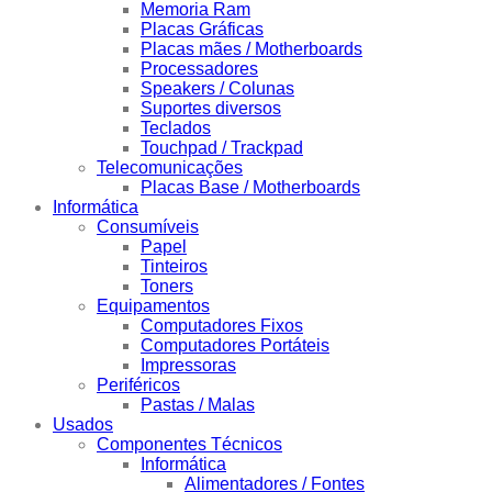
Memoria Ram
Placas Gráficas
Placas mães / Motherboards
Processadores
Speakers / Colunas
Suportes diversos
Teclados
Touchpad / Trackpad
Telecomunicações
Placas Base / Motherboards
Informática
Consumíveis
Papel
Tinteiros
Toners
Equipamentos
Computadores Fixos
Computadores Portáteis
Impressoras
Periféricos
Pastas / Malas
Usados
Componentes Técnicos
Informática
Alimentadores / Fontes