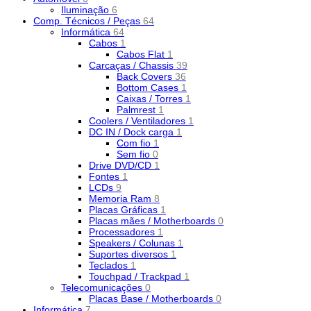
Iluminação
6
Comp. Técnicos / Peças
64
Informática
64
Cabos
1
Cabos Flat
1
Carcaças / Chassis
39
Back Covers
36
Bottom Cases
1
Caixas / Torres
1
Palmrest
1
Coolers / Ventiladores
1
DC IN / Dock carga
1
Com fio
1
Sem fio
0
Drive DVD/CD
1
Fontes
1
LCDs
9
Memoria Ram
8
Placas Gráficas
1
Placas mães / Motherboards
0
Processadores
1
Speakers / Colunas
1
Suportes diversos
1
Teclados
1
Touchpad / Trackpad
1
Telecomunicações
0
Placas Base / Motherboards
0
Informática
7