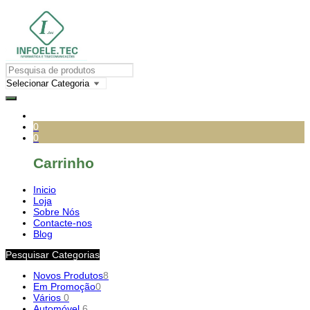
0
0
Carrinho
Inicio
Loja
Sobre Nós
Contacte-nos
Blog
Pesquisar Categorias
Novos Produtos
8
Em Promoção
0
Vários
0
Automóvel
6