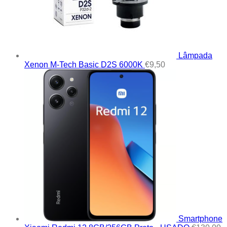
Lâmpada
Xenon M-Tech Basic D2S 6000K
€
9,50
Smartphone