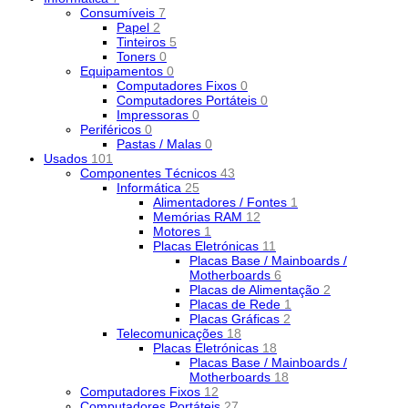
Consumíveis
7
Papel
2
Tinteiros
5
Toners
0
Equipamentos
0
Computadores Fixos
0
Computadores Portáteis
0
Impressoras
0
Periféricos
0
Pastas / Malas
0
Usados
101
Componentes Técnicos
43
Informática
25
Alimentadores / Fontes
1
Memórias RAM
12
Motores
1
Placas Eletrónicas
11
Placas Base / Mainboards /
Motherboards
6
Placas de Alimentação
2
Placas de Rede
1
Placas Gráficas
2
Telecomunicações
18
Placas Eletrónicas
18
Placas Base / Mainboards /
Motherboards
18
Computadores Fixos
12
Computadores Portáteis
27