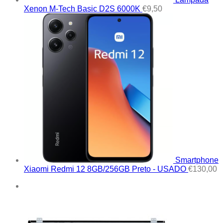
Xenon M-Tech Basic D2S 6000K
€
9,50
Smartphone
Xiaomi Redmi 12 8GB/256GB Preto - USADO
€
130,00