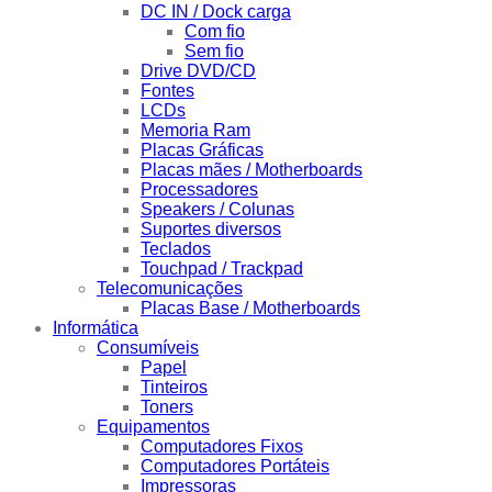
DC IN / Dock carga
Com fio
Sem fio
Drive DVD/CD
Fontes
LCDs
Memoria Ram
Placas Gráficas
Placas mães / Motherboards
Processadores
Speakers / Colunas
Suportes diversos
Teclados
Touchpad / Trackpad
Telecomunicações
Placas Base / Motherboards
Informática
Consumíveis
Papel
Tinteiros
Toners
Equipamentos
Computadores Fixos
Computadores Portáteis
Impressoras