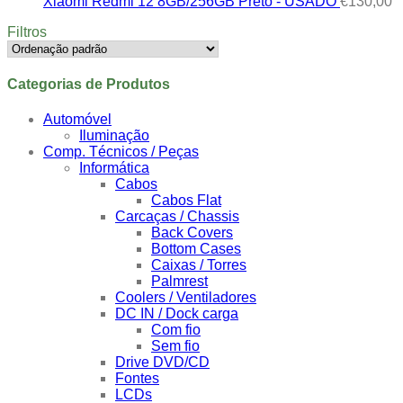
Xiaomi Redmi 12 8GB/256GB Preto - USADO
€
130,00
Filtros
Categorias de Produtos
Automóvel
Iluminação
Comp. Técnicos / Peças
Informática
Cabos
Cabos Flat
Carcaças / Chassis
Back Covers
Bottom Cases
Caixas / Torres
Palmrest
Coolers / Ventiladores
DC IN / Dock carga
Com fio
Sem fio
Drive DVD/CD
Fontes
LCDs