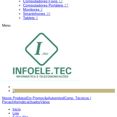
Computadores Fixos
12
Computadores Portáteis
27
Monitores
2
Smartphones
15
Tablets
2
Menu
0
Novos Produtos
Em Promoção
Automóvel
Comp. Técnicos /
Peças
Informática
Usados
Vários
Inicio
Loja