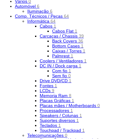
Vários
0
Automóvel
6
Iluminação
6
Comp. Técnicos / Peças
64
Informática
64
Cabos
1
Cabos Flat
1
Carcaças / Chassis
39
Back Covers
36
Bottom Cases
1
Caixas / Torres
1
Palmrest
1
Coolers / Ventiladores
1
DC IN / Dock carga
1
Com fio
1
Sem fio
0
Drive DVD/CD
1
Fontes
1
LCDs
9
Memoria Ram
8
Placas Gráficas
1
Placas mães / Motherboards
0
Processadores
1
Speakers / Colunas
1
Suportes diversos
1
Teclados
1
Touchpad / Trackpad
1
Telecomunicações
0