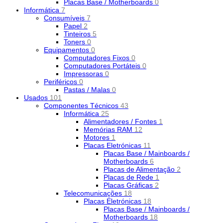
Placas Base / Motherboards
0
Informática
7
Consumíveis
7
Papel
2
Tinteiros
5
Toners
0
Equipamentos
0
Computadores Fixos
0
Computadores Portáteis
0
Impressoras
0
Periféricos
0
Pastas / Malas
0
Usados
101
Componentes Técnicos
43
Informática
25
Alimentadores / Fontes
1
Memórias RAM
12
Motores
1
Placas Eletrónicas
11
Placas Base / Mainboards /
Motherboards
6
Placas de Alimentação
2
Placas de Rede
1
Placas Gráficas
2
Telecomunicações
18
Placas Eletrónicas
18
Placas Base / Mainboards /
Motherboards
18