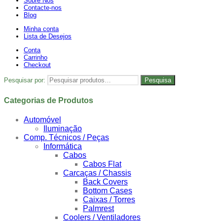
Sobre Nós
Contacte-nos
Blog
Minha conta
Lista de Desejos
Conta
Carrinho
Checkout
Pesquisar por:
Pesquisa
Categorias de Produtos
Automóvel
Iluminação
Comp. Técnicos / Peças
Informática
Cabos
Cabos Flat
Carcaças / Chassis
Back Covers
Bottom Cases
Caixas / Torres
Palmrest
Coolers / Ventiladores