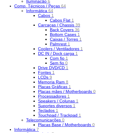
Iluminação
6
Comp. Técnicos / Peças
64
Informática
64
Cabos
1
Cabos Flat
1
Carcaças / Chassis
39
Back Covers
36
Bottom Cases
1
Caixas / Torres
1
Palmrest
1
Coolers / Ventiladores
1
DC IN / Dock carga
1
Com fio
1
Sem fio
0
Drive DVD/CD
1
Fontes
1
LCDs
9
Memoria Ram
8
Placas Gráficas
1
Placas mães / Motherboards
0
Processadores
1
Speakers / Colunas
1
Suportes diversos
1
Teclados
1
Touchpad / Trackpad
1
Telecomunicações
0
Placas Base / Motherboards
0
Informática
7