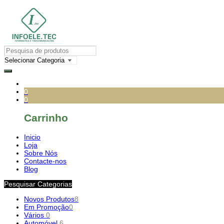
0
0
Carrinho
Inicio
Loja
Sobre Nós
Contacte-nos
Blog
Pesquisar Categorias
Novos Produtos
8
Em Promoção
0
Vários
0
Automóvel
6