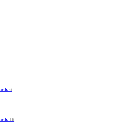
oards
6
oards
18