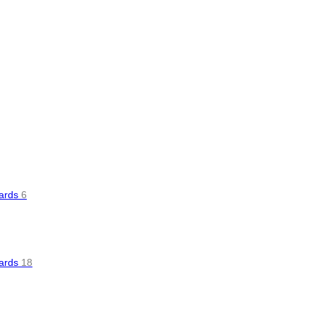
oards
6
oards
18