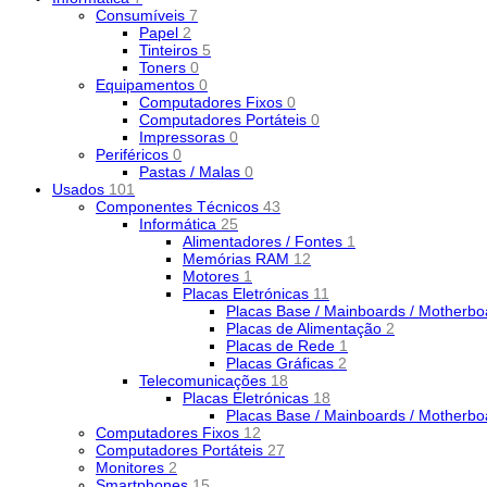
Consumíveis
7
Papel
2
Tinteiros
5
Toners
0
Equipamentos
0
Computadores Fixos
0
Computadores Portáteis
0
Impressoras
0
Periféricos
0
Pastas / Malas
0
Usados
101
Componentes Técnicos
43
Informática
25
Alimentadores / Fontes
1
Memórias RAM
12
Motores
1
Placas Eletrónicas
11
Placas Base / Mainboards / Motherb
Placas de Alimentação
2
Placas de Rede
1
Placas Gráficas
2
Telecomunicações
18
Placas Eletrónicas
18
Placas Base / Mainboards / Motherb
Computadores Fixos
12
Computadores Portáteis
27
Monitores
2
Smartphones
15