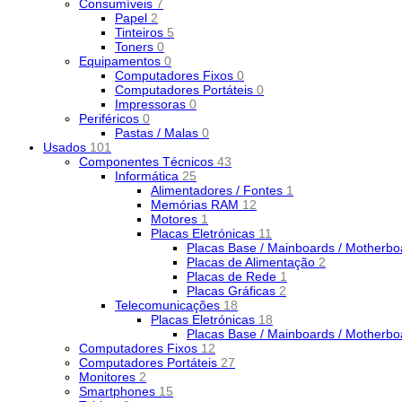
Consumíveis
7
Papel
2
Tinteiros
5
Toners
0
Equipamentos
0
Computadores Fixos
0
Computadores Portáteis
0
Impressoras
0
Periféricos
0
Pastas / Malas
0
Usados
101
Componentes Técnicos
43
Informática
25
Alimentadores / Fontes
1
Memórias RAM
12
Motores
1
Placas Eletrónicas
11
Placas Base / Mainboards / Motherb
Placas de Alimentação
2
Placas de Rede
1
Placas Gráficas
2
Telecomunicações
18
Placas Eletrónicas
18
Placas Base / Mainboards / Motherb
Computadores Fixos
12
Computadores Portáteis
27
Monitores
2
Smartphones
15