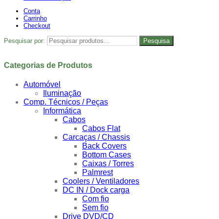
Conta
Carrinho
Checkout
Pesquisar por:
Pesquisa
Categorias de Produtos
Automóvel
Iluminação
Comp. Técnicos / Peças
Informática
Cabos
Cabos Flat
Carcaças / Chassis
Back Covers
Bottom Cases
Caixas / Torres
Palmrest
Coolers / Ventiladores
DC IN / Dock carga
Com fio
Sem fio
Drive DVD/CD