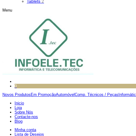
Tablets
2
Menu
0
Novos Produtos
Em Promoção
Automóvel
Comp. Técnicos / Peças
Informáti
Inicio
Loja
Sobre Nós
Contacte-nos
Blog
Minha conta
Lista de Desejos