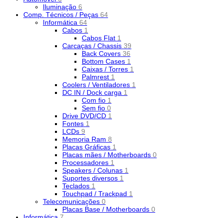
Iluminação
6
Comp. Técnicos / Peças
64
Informática
64
Cabos
1
Cabos Flat
1
Carcaças / Chassis
39
Back Covers
36
Bottom Cases
1
Caixas / Torres
1
Palmrest
1
Coolers / Ventiladores
1
DC IN / Dock carga
1
Com fio
1
Sem fio
0
Drive DVD/CD
1
Fontes
1
LCDs
9
Memoria Ram
8
Placas Gráficas
1
Placas mães / Motherboards
0
Processadores
1
Speakers / Colunas
1
Suportes diversos
1
Teclados
1
Touchpad / Trackpad
1
Telecomunicações
0
Placas Base / Motherboards
0
Informática
7