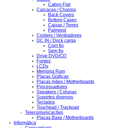
Cabos Flat
Carcaças / Chassis
Back Covers
Bottom Cases
Caixas / Torres
Palmrest
Coolers / Ventiladores
DC IN / Dock carga
Com fio
Sem fio
Drive DVD/CD
Fontes
LCDs
Memoria Ram
Placas Gráficas
Placas mães / Motherboards
Processadores
Speakers / Colunas
Suportes diversos
Teclados
Touchpad / Trackpad
Telecomunicações
Placas Base / Motherboards
Informática
Consumíveis