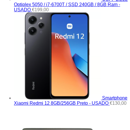
Optiplex 5050 / i7-6700T / SSD 240GB / 8GB Ram -
USADO
€
199,00
Smartphone
Xiaomi Redmi 12 8GB/256GB Preto - USADO
€
130,00