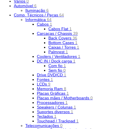
Vários
0
Automóvel
6
Iluminação
6
Comp. Técnicos / Peças
64
Informática
64
Cabos
1
Cabos Flat
1
Carcaças / Chassis
39
Back Covers
36
Bottom Cases
1
Caixas / Torres
1
Palmrest
1
Coolers / Ventiladores
1
DC IN / Dock carga
1
Com fio
1
Sem fio
0
Drive DVD/CD
1
Fontes
1
LCDs
9
Memoria Ram
8
Placas Gráficas
1
Placas mães / Motherboards
0
Processadores
1
Speakers / Colunas
1
Suportes diversos
1
Teclados
1
Touchpad / Trackpad
1
Telecomunicações
0