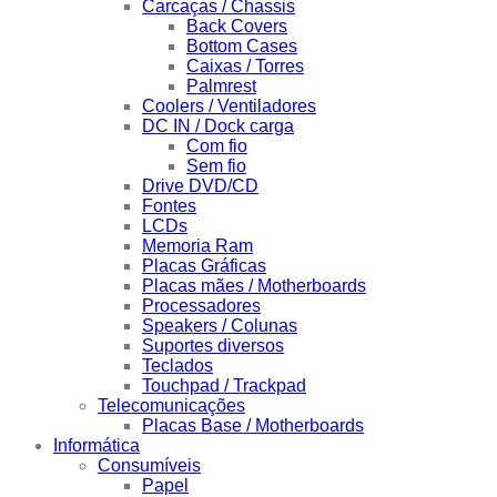
Carcaças / Chassis
Back Covers
Bottom Cases
Caixas / Torres
Palmrest
Coolers / Ventiladores
DC IN / Dock carga
Com fio
Sem fio
Drive DVD/CD
Fontes
LCDs
Memoria Ram
Placas Gráficas
Placas mães / Motherboards
Processadores
Speakers / Colunas
Suportes diversos
Teclados
Touchpad / Trackpad
Telecomunicações
Placas Base / Motherboards
Informática
Consumíveis
Papel