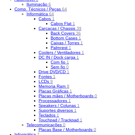
Iluminação
6
Comp. Técnicos / Peças
64
Informática
64
Cabos
1
Cabos Flat
1
Carcaças / Chassis
39
Back Covers
36
Bottom Cases
1
Caixas / Torres
1
Palmrest
1
Coolers / Ventiladores
1
DC IN / Dock carga
1
Com fio
1
Sem fio
0
Drive DVD/CD
1
Fontes
1
LCDs
9
Memoria Ram
8
Placas Gráficas
1
Placas mães / Motherboards
0
Processadores
1
Speakers / Colunas
1
Suportes diversos
1
Teclados
1
Touchpad / Trackpad
1
Telecomunicações
0
Placas Base / Motherboards
0
Informática
7