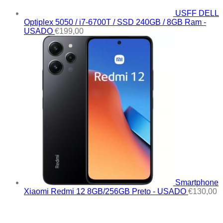
USFF DELL
Optiplex 5050 / i7-6700T / SSD 240GB / 8GB Ram -
USADO
€
199,00
Smartphone
Xiaomi Redmi 12 8GB/256GB Preto - USADO
€
130,00