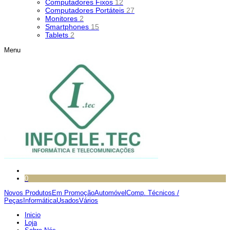
Computadores Fixos
12
Computadores Portáteis
27
Monitores
2
Smartphones
15
Tablets
2
Menu
0
Novos Produtos
Em Promoção
Automóvel
Comp. Técnicos /
Peças
Informática
Usados
Vários
Inicio
Loja