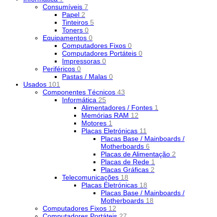
Consumíveis
7
Papel
2
Tinteiros
5
Toners
0
Equipamentos
0
Computadores Fixos
0
Computadores Portáteis
0
Impressoras
0
Periféricos
0
Pastas / Malas
0
Usados
101
Componentes Técnicos
43
Informática
25
Alimentadores / Fontes
1
Memórias RAM
12
Motores
1
Placas Eletrónicas
11
Placas Base / Mainboards /
Motherboards
6
Placas de Alimentação
2
Placas de Rede
1
Placas Gráficas
2
Telecomunicações
18
Placas Eletrónicas
18
Placas Base / Mainboards /
Motherboards
18
Computadores Fixos
12
Computadores Portáteis
27