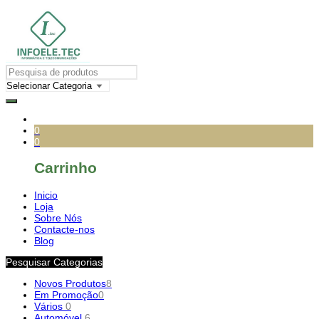
0
0
Carrinho
Inicio
Loja
Sobre Nós
Contacte-nos
Blog
Pesquisar Categorias
Novos Produtos
8
Em Promoção
0
Vários
0
Automóvel
6