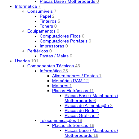
Placas Base / Motherboards
0
Informática
7
Consumíveis
7
Papel
2
Tinteiros
5
Toners
0
Equipamentos
0
Computadores Fixos
0
Computadores Portáteis
0
Impressoras
0
Periféricos
0
Pastas / Malas
0
Usados
101
Componentes Técnicos
43
Informática
25
Alimentadores / Fontes
1
Memórias RAM
12
Motores
1
Placas Eletrónicas
11
Placas Base / Mainboards /
Motherboards
6
Placas de Alimentação
2
Placas de Rede
1
Placas Gráficas
2
Telecomunicações
18
Placas Eletrónicas
18
Placas Base / Mainboards /
Motherboards
18