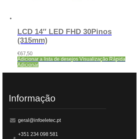
LCD 14″ LED FHD 30Pinos
(315mm)
€
67,50
Adicionar a lista de desejos
Visualização Rápida
Adicionar
Informação
geral@infoeletec.pt
+351 234 098 581